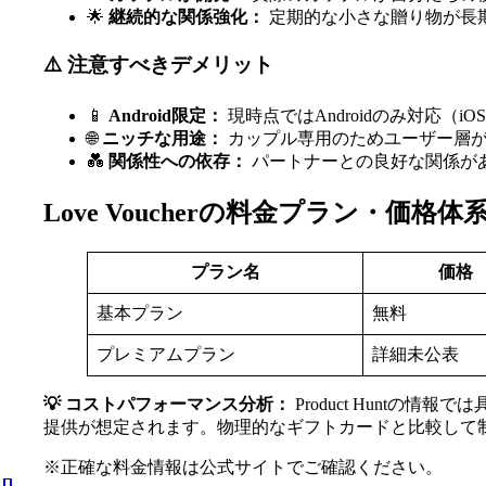
🌟
継続的な関係強化：
定期的な小さな贈り物が長
⚠️ 注意すべきデメリット
📱
Android限定：
現時点ではAndroidのみ対応（i
🌐
ニッチな用途：
カップル専用のためユーザー層
💑
関係性への依存：
パートナーとの良好な関係が
Love Voucherの料金プラン・価格体
プラン名
価格
基本プラン
無料
プレミアムプラン
詳細未公表
💡 コストパフォーマンス分析：
Product Hunt
提供が想定されます。物理的なギフトカードと比較して
※正確な料金情報は公式サイトでご確認ください。