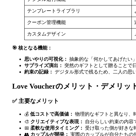
テンプレートライブラリ
クーポン管理機能
カスタムデザイン
🎯 核となる機能：
思いやりの可視化：
抽象的な「何かしてあげたい
サプライズ演出：
突然のギフトとして贈ることで
約束の記録：
デジタル形式で残るため、二人の思
Love Voucherのメリット・デメリッ
✅ 主要なメリット
💰
低コストで高価値：
物理的なギフトと異なり、
🎨
クリエイティブな表現：
自分らしい約束の内容
📅
柔軟な使用タイミング：
受け取った側が好きな
👥
カップルが開発：
実際のカップルが自分たちの