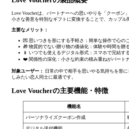
Love Voucherの製品概要
Love Voucherは、パートナーへの思いやりを「ク
小さな善意を特別なギフトに変換することで、カップル
主要なメリット：
💌 思いつきを形にする手軽さ：簡単な操作で心の
🎁 物質的でない贈り物の価値化：体験や時間を贈
📱 いつでも使えるデジタル形式：スマホで完結す
❤️ 関係性の深化：小さな約束の積み重ねがパート
対象ユーザー：
日常の中で相手を思いやる気持ちを形に
しみたい恋人同士に最適です。
Love Voucherの主要機能・特徴
機能名
パーソナライズクーポン作成
デジタル送付機能