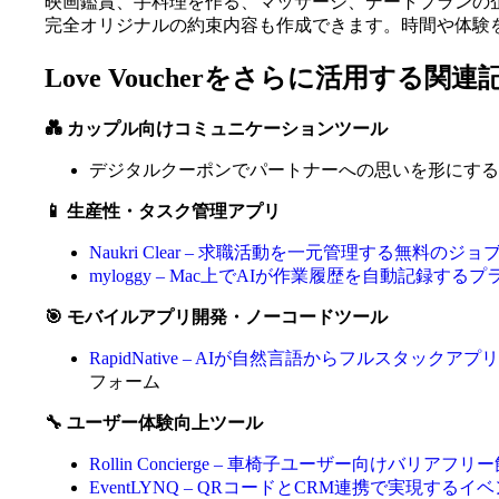
映画鑑賞、手料理を作る、マッサージ、デートプランの
完全オリジナルの約束内容も作成できます。時間や体験
Love Voucherをさらに活用する関連
💑 カップル向けコミュニケーションツール
デジタルクーポンでパートナーへの思いを形にする
📱 生産性・タスク管理アプリ
Naukri Clear – 求職活動を一元管理する無料の
myloggy – Mac上でAIが作業履歴を自動記録
🎯 モバイルアプリ開発・ノーコードツール
RapidNative – AIが自然言語からフルスタッ
フォーム
🔧 ユーザー体験向上ツール
Rollin Concierge – 車椅子ユーザー向けバリア
EventLYNQ – QRコードとCRM連携で実現す