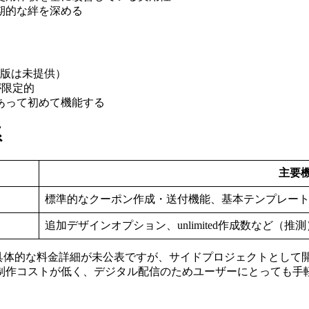
期的な絆を深める
OS版は未提供）
が限定的
あって初めて機能する
系
主要
標準的なクーポン作成・送付機能、基本テンプレー
追加デザインオプション、unlimited作成数など（推測
の情報では具体的な料金詳細が未公表ですが、サイドプロジェクトと
制作コストが低く、デジタル配信のためユーザーにとっても手