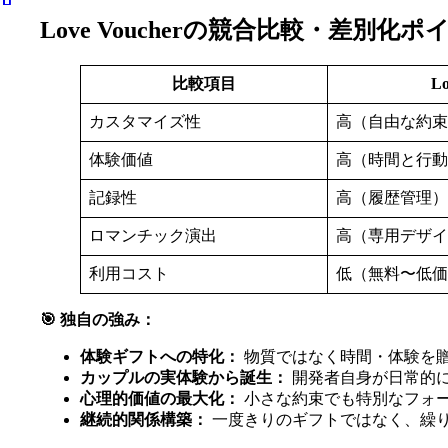
Love Voucherの競合比較・差別化ポ
比較項目
Lo
カスタマイズ性
高（自由な約束
体験価値
高（時間と行動
記録性
高（履歴管理）
ロマンチック演出
高（専用デザイ
利用コスト
低（無料〜低価
🎯 独自の強み：
体験ギフトへの特化：
物質ではなく時間・体験を
カップルの実体験から誕生：
開発者自身が日常的
心理的価値の最大化：
小さな約束でも特別なフォ
継続的関係構築：
一度きりのギフトではなく、繰