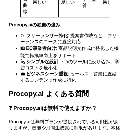
易しい
易しい
易しい
曲
雑
線
Procopy.aiの独自の強み:
🎯
フリーランサー特化
: 提案書作成など、フリ
ーランスのニーズに直接対応
🛍️
EC事業者向け
: 商品説明文作成に特化した機
能で転換率向上をサポート
🚀
シンプルな設計
: 7つのツールに絞り込み、学
習コストを最小化
💼
ビジネスシーン重視
: セールス・営業に直結
するコンテンツ作成に特化
Procopy.ai よくある質問
❓ Procopy.aiは無料で使えますか？
Procopy.aiは無料プランが提供されている可能性があ
りますが、機能や月間生成数に制限があります。本格