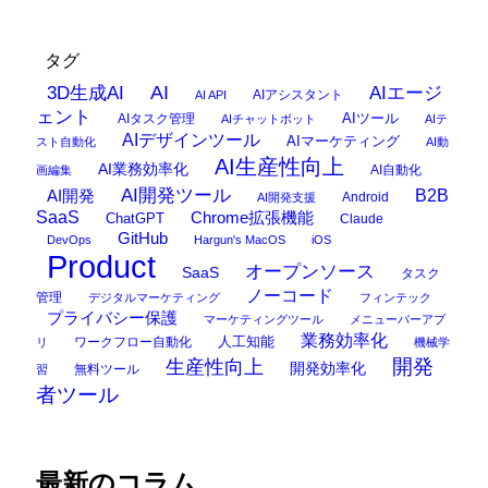
タグ
AI
3D生成AI
AIエージ
AIアシスタント
AI API
ェント
AIタスク管理
AIツール
AIチャットボット
AIテ
AIデザインツール
AIマーケティング
スト自動化
AI動
AI生産性向上
AI業務効率化
AI自動化
画編集
AI開発ツール
AI開発
B2B
Android
AI開発支援
SaaS
Chrome拡張機能
ChatGPT
Claude
GitHub
DevOps
Hargun's MacOS
iOS
Product
オープンソース
SaaS
タスク
ノーコード
管理
デジタルマーケティング
フィンテック
プライバシー保護
マーケティングツール
メニューバーアプ
業務効率化
ワークフロー自動化
人工知能
リ
機械学
開発
生産性向上
開発効率化
無料ツール
習
者ツール
最新のコラム