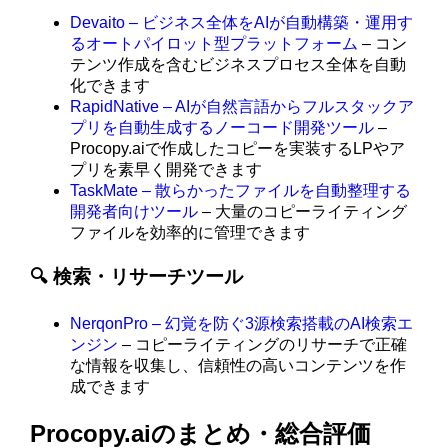
Devaito – ビジネス全体をAIが自動構築・運用す
るオートパイロット型プラットフォーム
– コン
テンツ作成を含むビジネスプロセス全体を自動
化できます
RapidNative – AIが自然言語からフルスタックア
プリを自動生成するノーコード開発ツール
–
Procopy.aiで作成したコピーを実装するLPやア
プリを素早く開発できます
TaskMate – 散らかったファイルを自動整理する
開発者向けツール
– 大量のコピーライティング
ファイルを効率的に管理できます
🔍 検索・リサーチツール
NerqonPro – 幻覚を防ぐ3源検索搭載のAI検索エ
ンジン
– コピーライティングのリサーチで正確
な情報を収集し、信頼性の高いコンテンツを作
成できます
Procopy.aiのまとめ・総合評価