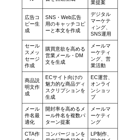
業提案
デジタル
広告コ
SNS・Web広告
マーケテ
ピー生
用のキャッチコピ
ィング、
成
ーと本文を作成
SNS運用
セール
メールマ
購買意欲を高める
スメッ
ーケティ
営業メール・DM
セージ
ング、営
文を生成
作成
業活動
ECサイト向けの
EC運営、
商品説
魅力的な商品ディ
オンライ
明文作
スクリプションを
ンショッ
成
生成
プ
メール
開封率を高めるメ
メールマ
件名最
ール件名を複数パ
ーケティ
適化
ターン提案
ング
CTA作
コンバージョンを
LP制作、