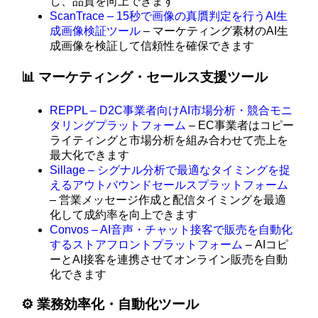
し、品質を向上できます
ScanTrace – 15秒で画像の真贋判定を行うAI生
成画像検証ツール
– マーケティング素材のAI生
成画像を検証して信頼性を確保できます
📊 マーケティング・セールス支援ツール
REPPL – D2C事業者向けAI市場分析・競合モニ
タリングプラットフォーム
– EC事業者はコピー
ライティングと市場分析を組み合わせて売上を
最大化できます
Sillage – シグナル分析で最適なタイミングを捉
えるアウトバウンドセールスプラットフォーム
– 営業メッセージ作成と配信タイミングを最適
化して成約率を向上できます
Convos – AI音声・チャット接客で販売を自動化
するストアフロントプラットフォーム
– AIコピ
ーとAI接客を連携させてオンライン販売を自動
化できます
⚙️ 業務効率化・自動化ツール