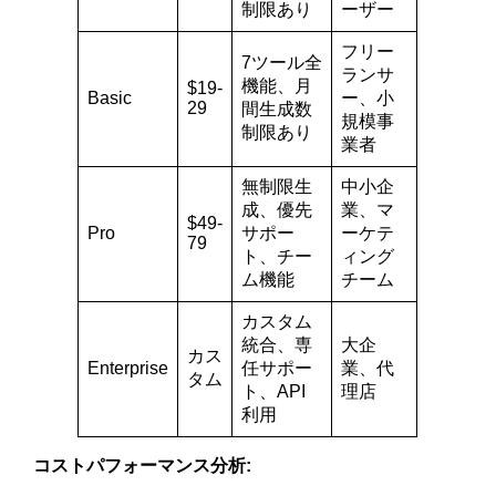
制限あり
ーザー
フリー
7ツール全
ランサ
機能、月
$19-
Basic
ー、小
29
間生成数
規模事
制限あり
業者
無制限生
中小企
成、優先
業、マ
$49-
Pro
サポー
ーケテ
79
ト、チー
ィング
ム機能
チーム
カスタム
統合、専
大企
カス
Enterprise
任サポー
業、代
タム
ト、API
理店
利用
コストパフォーマンス分析: