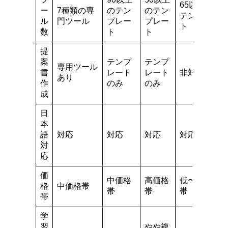
65以上の
ー
7種類の専
のテン
のテン
テンプレー
ル
門ツール
プレー
プレー
ト
数
ト
ト
提
案
テンプ
テンプ
専用ツール
書
レート
レート
非対応
あり
作
のみ
のみ
成
日
本
語
対応
対応
対応
対応
対
応
価
中価格
高価格
低〜中価格
格
中価格帯
帯
帯
帯
帯
学
習
やや複