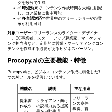
グを数分で生成
✅
時短効果
でコンテンツ作成時間を大幅に削減
し、コア業務に集中可能
✅
多言語対応
で世界中のフリーランサーや起業
家が利用可能
対象ユーザー:
フリーランスのライター・デザイナ
ー、EC事業者、スタートアップ起業家、マーケティ
ング担当者など、定期的に営業・マーケティングコン
テンツを作成する必要があるビジネスパーソン。
Procopy.aiの主要機能・特徴
Procopy.aiは、ビジネスコンテンツ作成に特化した7
つのAIツールを提供しています。
機能名
説明
主な用途
フリーラ
提案書
クライアント向け
ンス案件
作成ツ
の説得力ある提案
獲得、営
ール
書を自動生成