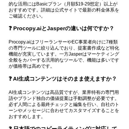
的な活用にはBasicプラン（月額$19-29想定）以上が
おすすめです。詳細は公式サイトで最新の料金体系を
ご確認ください。
❓ Procopy.aiとJasperの違いは何ですか？
Procopy.aiはフリーランサーやEC事業者向けに7種類
の専門ツールに絞り込んでおり、提案書作成など特化
機能が充実しています。一方Jasperはマーケティング
全般をカバーする汎用的なツールで、機能は多いです
が価格帯は高めです。
❓ AI生成コンテンツはそのまま使えますか？
AI生成コンテンツは高品質ですが、業界特有の専門用
語やブランド独自の価値提案は手動調整が必要です。
必ず人間による最終チェックと編集を行い、自社のト
ーンやメッセージに合わせてカスタマイズすることを
おすすめします。
❓ 日本語でのコピーライティングに対応して