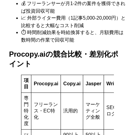
💰 フリーランサーが月1-2件の案件を獲得できれ
ば投資回収可能
📈 外部ライター費用（1記事5,000-20,000円）と
比較すると大幅なコスト削減
⏱️ 時間削減効果を時給換算すると、月額費用は
数時間の作業で回収可能
Procopy.aiの競合比較・差別化ポ
イント
項
Procopy.ai
Copy.ai
Jasper
Writesonic
目
専
門
フリーラン
マーケ
SEO・ブ
特
ス・EC特
汎用的
ティン
ログ特化
化
化
グ全般
度
ツ
90以上
50以上