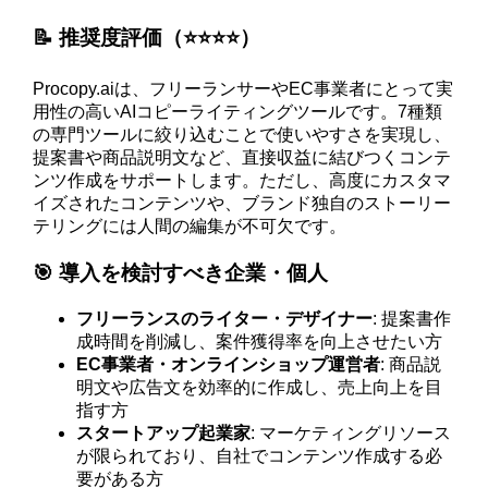
📝 推奨度評価（⭐️⭐️⭐️⭐️）
Procopy.aiは、フリーランサーやEC事業者にとって実
用性の高いAIコピーライティングツールです。7種類
の専門ツールに絞り込むことで使いやすさを実現し、
提案書や商品説明文など、直接収益に結びつくコンテ
ンツ作成をサポートします。ただし、高度にカスタマ
イズされたコンテンツや、ブランド独自のストーリー
テリングには人間の編集が不可欠です。
🎯 導入を検討すべき企業・個人
フリーランスのライター・デザイナー
: 提案書作
成時間を削減し、案件獲得率を向上させたい方
EC事業者・オンラインショップ運営者
: 商品説
明文や広告文を効率的に作成し、売上向上を目
指す方
スタートアップ起業家
: マーケティングリソース
が限られており、自社でコンテンツ作成する必
要がある方