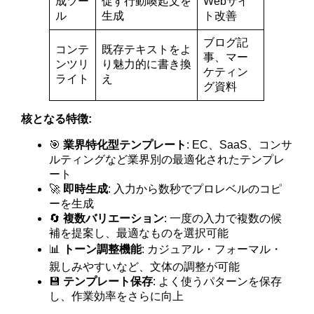
成ツー
促す行動喚起文を
Webサイ
ル
生成
ト改善
ブログ記
コンテ
既存テキストをよ
事、マー
ンツリ
り魅力的に書き換
ケティン
ライト
え
グ資料
核となる特徴:
🎯
業界特化型テンプレート
: EC、SaaS、コンサ
ルティングなど業界別の最適化されたテンプレ
ート
🚀
即時生成
: 入力から数秒でプロレベルのコピ
ーを生成
🔄
複数バリエーション
: 一度の入力で複数の候
補を提案し、最適なものを選択可能
📊
トーン調整機能
: カジュアル・フォーマル・
親しみやすいなど、文体の調整が可能
💾
テンプレート保存
: よく使うパターンを保存
し、作業効率をさらに向上