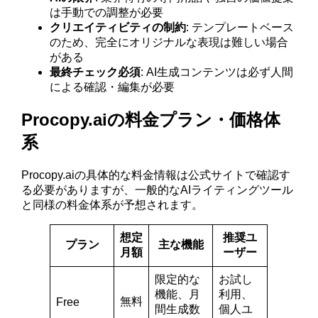
は手動での調整が必要
クリエイティビティの制約
: テンプレートベース
のため、完全にオリジナルな表現は難しい場合
がある
最終チェック必須
: AI生成コンテンツは必ず人間
による確認・編集が必要
Procopy.aiの料金プラン・価格体
系
Procopy.aiの具体的な料金情報は公式サイトで確認す
る必要がありますが、一般的なAIライティングツール
と同様の料金体系が予想されます。
想定
推奨ユ
プラン
主な機能
月額
ーザー
限定的な
お試し
機能、月
利用、
無料
Free
間生成数
個人ユ