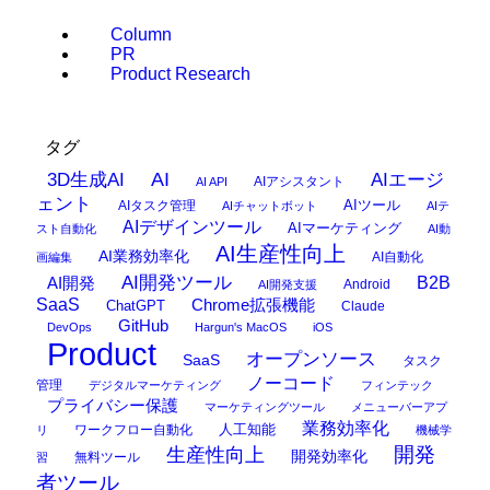
Column
PR
Product Research
タグ
AI
3D生成AI
AIエージ
AIアシスタント
AI API
ェント
AIタスク管理
AIツール
AIチャットボット
AIテ
AIデザインツール
AIマーケティング
スト自動化
AI動
AI生産性向上
AI業務効率化
AI自動化
画編集
AI開発ツール
AI開発
B2B
Android
AI開発支援
SaaS
Chrome拡張機能
ChatGPT
Claude
GitHub
DevOps
Hargun's MacOS
iOS
Product
オープンソース
SaaS
タスク
ノーコード
管理
デジタルマーケティング
フィンテック
プライバシー保護
マーケティングツール
メニューバーアプ
業務効率化
ワークフロー自動化
人工知能
リ
機械学
開発
生産性向上
開発効率化
無料ツール
習
者ツール