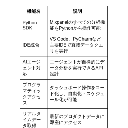
機能名
説明
Mixpanelのすべての分析機
Python
SDK
能をPythonから操作可能
VS Code、PyCharmなど
IDE統合
主要IDEで直接データクエ
リを実行
AIエージ
エージェントが自律的にデ
ェント対
ータ分析を実行できるAPI
応
設計
プログラ
ダッシュボード操作をコー
マティッ
ド化し、自動化・スケジュ
クアクセ
ール化が可能
ス
リアルタ
最新のプロダクトデータに
イムデー
即座にアクセス
タ取得