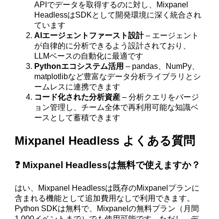
APIでデータを取得するのに対し、Mixpanel
HeadlessはSDKとして開発環境に深く統合され
ています
AIエージェントファースト設計
– エージェント
が自律的に分析できるよう設計されており、
LLMベースの自動化に最適です
Pythonエコシステム活用
– pandas、NumPy、
matplotlibなど豊富なデータ分析ライブラリとシ
ームレスに連携できます
コード化された分析資産
– 分析クエリをバージ
ョン管理し、チーム全体で再利用可能な知識ベ
ースとして蓄積できます
Mixpanel Headless よくある質問
❓ Mixpanel Headlessは無料で使えますか？
はい、Mixpanel Headlessは既存のMixpanelプランに
含まれる機能として追加費用なしで利用できます。
Python SDKは無料で、Mixpanelの無料プラン（月間
1,000イベントまで）でも使用可能です。ただし、デ