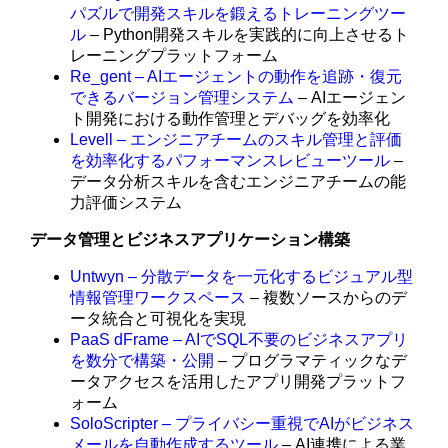
パズルで開発スキルを鍛えるトレーニングツー
ル
– Python開発スキルを実践的に向上させるト
レーニングプラットフォーム
Re_gent – AIエージェントの動作を追跡・復元
できるバージョン管理システム
– AIエージェン
ト開発における動作管理とデバッグを効率化
Levell – エンジニアチームのスキル管理と評価
を効率化するパフォーマンスレビューツール
–
データ分析スキルを含むエンジニアチームの能
力評価システム
データ管理とビジネスアプリケーション構築
Untwyn – 分散データを一元化するビジュアル型
情報管理ワークスペース
– 複数ソースからのデ
ータ統合と可視化を実現
PaaS dFrame – AIでSQL不要のビジネスアプリ
を数分で構築・公開
– プログラマティックなデ
ータアクセスを活用したアプリ開発プラットフ
ォーム
SoloScripter – プライバシー重視でAIがビジネス
メールを自動作成するツール
– AI連携による業