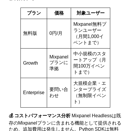
プラン
価格
対象ユーザー
Mixpanel無料プ
ランユーザー
無料版
0円/月
（月間1,000イ
ベントまで）
中小規模のスタ
Mixpanel
ートアップ（月
プランに
Growth
間100万イベン
準拠
トまで）
大規模企業・エ
要問い合
ンタープライズ
Enterprise
わせ
（無制限イベン
ト）
💰 コストパフォーマンス分析
Mixpanel Headlessは既
存のMixpanelプランに含まれる機能として提供される
ため、追加費用は発生しません。Python SDKは無料