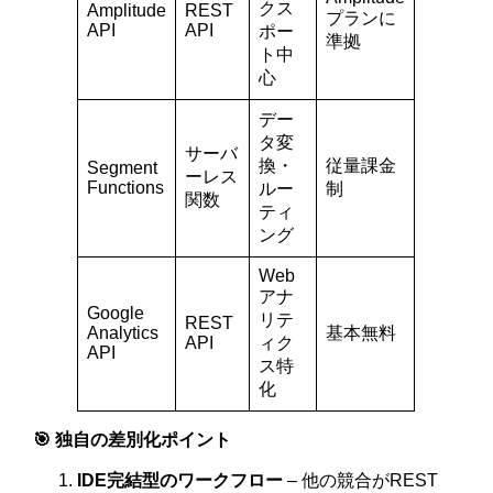
クス
Amplitude
REST
プランに
API
API
ポー
準拠
ト中
心
デー
タ変
サーバ
換・
従量課金
Segment
ーレス
Functions
ルー
制
関数
ティ
ング
Web
アナ
Google
リテ
REST
Analytics
基本無料
API
ィク
API
ス特
化
🎯 独自の差別化ポイント
IDE完結型のワークフロー
– 他の競合がREST