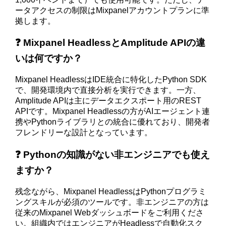
ータアクセスの制限はMixpanelアカウントプランに準
拠します。
❓ Mixpanel HeadlessとAmplitude APIの違
いは何ですか？
Mixpanel HeadlessはIDE統合に特化したPython SDK
で、開発環境内で直接分析を実行できます。一方、
Amplitude APIは主にデータエクスポート用のREST
APIです。Mixpanel Headlessの方がAIエージェント連
携やPythonライブラリとの統合に優れており、開発者
フレンドリーな設計となっています。
❓ Pythonの知識がない非エンジニアでも使え
ますか？
残念ながら、Mixpanel HeadlessはPythonプログラミ
ングスキルが必須のツールです。非エンジニアの方は
従来のMixpanel Webダッシュボードをご利用くださ
い。組織内ではエンジニアがHeadlessで自動化スク