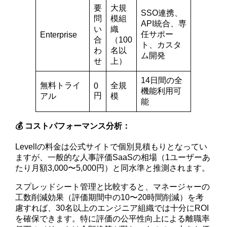
要
大規
SSO連携、
問
模組
API統合、専
い
織
任サポー
Enterprise
合
（100
ト、カスタ
わ
名以
ム開発
せ
上）
14日間の全
無料トライ
全規
0
機能利用可
円
アル
模
能
💰 コストパフォーマンス分析：
Levellの料金は公式サイトで個別見積もりとなってい
ますが、一般的な人事評価SaaSの相場（1ユーザーあ
たり月額3,000〜5,000円）と同水準と推測されます。
スプレッドシート管理と比較すると、マネージャーの
工数削減効果（評価期間中の10〜20時間削減）を考
慮すれば、30名以上のエンジニア組織では十分にROI
を確保できます。特に評価の公平性向上による離職率