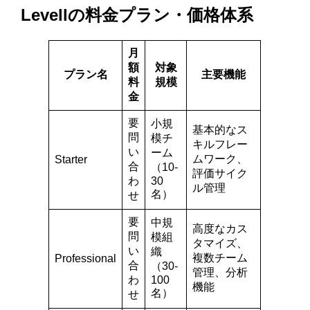
Levellの料金プラン・価格体系
月
額
対象
プラン名
主要機能
料
規模
金
要
小規
基本的なス
問
模チ
キルフレー
い
ーム
ムワーク、
Starter
合
（10-
評価サイク
わ
30
ル管理
名）
せ
要
中規
高度なカス
問
模組
タマイズ、
い
織
複数チーム
Professional
合
（30-
管理、分析
わ
100
機能
名）
せ