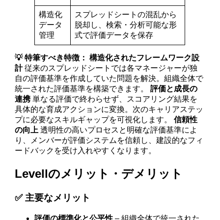
構造化
スプレッドシートの混乱から
データ
脱却し、検索・分析可能な形
管理
式で評価データを保存
💡 特筆すべき特徴：
構造化されたフレームワーク設
計
従来のスプレッドシートでは各マネージャーが独
自の評価基準を作成していた問題を解決。組織全体で
統一された評価基準を構築できます。
評価と成長の
連携
単なる評価で終わらせず、スコアリング結果を
具体的な育成アクションに変換。次のキャリアステッ
プに必要なスキルギャップを可視化します。
信頼性
の向上
透明性の高いプロセスと明確な評価基準によ
り、メンバーが評価システムを信頼し、建設的なフィ
ードバックを受け入れやすくなります。
Levellのメリット・デメリット
✅ 主要なメリット
評価の標準化と公平性
– 組織全体で統一された