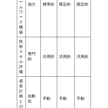
ー
強力
標準的
限定的
限定的
ム
ワ
ー
ク
構
築
技
術
ス
専門
キ
汎用的
汎用的
汎用的
的
ル
評
価
成
長
計
画
自動
手動
手動
手動
と
化
の