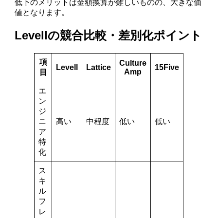
低下のメリットは金額換算が難しいものの、大きな価
値となります。
Levellの競合比較・差別化ポイント
項
Culture
Levell
Lattice
15Five
Amp
目
エ
ン
ジ
ニ
高い
中程度
低い
低い
ア
特
化
ス
キ
ル
フ
レ