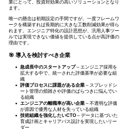
業にとって、投資対効果の高いソリューションとなり
ます。
唯一の懸念は初期設定の手間ですが、一度フレームワ
ークを構築すれば長期的に大きな工数削減効果が得ら
れます。エンジニア特化の設計思想が、汎用人事ツー
ルでは実現できない価値を提供している点が高評価の
理由です。
🎯 導入を検討すべき企業
急成長中のスタートアップ
– エンジニア採用を
拡大する中で、統一された評価基準が必要な組
織
評価プロセスに課題がある企業
– スプレッドシ
ート管理の煩雑さや評価のばらつきに悩んでい
る組織
エンジニアの離職率が高い企業
– 不透明な評価
が原因で優秀な人材を失っている組織
技術組織を強化したいCTO
– データに基づいた
育成計画とキャリアパス設計を実現したいリー
ダー