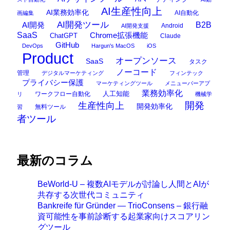
AI生産性向上
AI業務効率化
AI自動化
画編集
AI開発ツール
AI開発
B2B
Android
AI開発支援
SaaS
Chrome拡張機能
ChatGPT
Claude
GitHub
DevOps
Hargun's MacOS
iOS
Product
オープンソース
SaaS
タスク
ノーコード
管理
デジタルマーケティング
フィンテック
プライバシー保護
マーケティングツール
メニューバーアプ
業務効率化
ワークフロー自動化
人工知能
リ
機械学
開発
生産性向上
開発効率化
無料ツール
習
者ツール
最新のコラム
BeWorld-U – 複数AIモデルが討論し人間とAIが
共存する次世代コミュニティ
Bankreife für Gründer — TrioConsens – 銀行融
資可能性を事前診断する起業家向けスコアリン
グツール