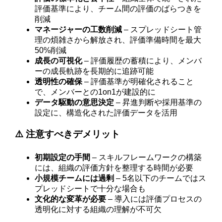
評価基準により、チーム間の評価のばらつきを
削減
マネージャーの工数削減
– スプレッドシート管
理の煩雑さから解放され、評価準備時間を最大
50%削減
成長の可視化
– 評価履歴の蓄積により、メンバ
ーの成長軌跡を長期的に追跡可能
透明性の確保
– 評価基準が明確化されること
で、メンバーとの1on1が建設的に
データ駆動の意思決定
– 昇進判断や採用基準の
設定に、構造化された評価データを活用
⚠️ 注意すべきデメリット
初期設定の手間
– スキルフレームワークの構築
には、組織の評価方針を整理する時間が必要
小規模チームには過剰
– 5名以下のチームではス
プレッドシートで十分な場合も
文化的な変革が必要
– 導入には評価プロセスの
透明化に対する組織の理解が不可欠