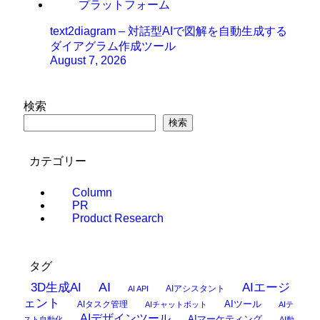
text2diagram – 対話型AIで図解を自動生成する
ダイアグラム作成ツール
August 7, 2026
検索
検索
カテゴリー
Column
PR
Product Research
タグ
AI
3D生成AI
AIエージ
AIアシスタント
AI API
ェント
AIタスク管理
AIツール
AIチャットボット
AIテ
AIデザインツール
AIマーケティング
スト自動化
AI動