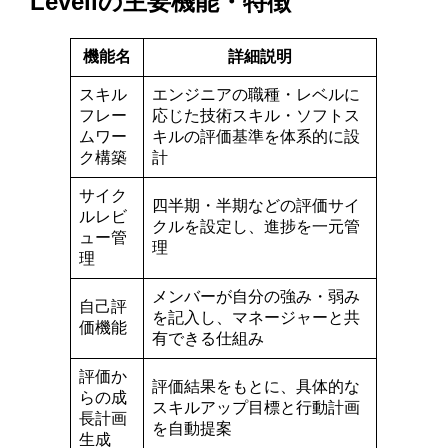
Levellの主要機能・特徴
機能名
詳細説明
スキル
エンジニアの職種・レベルに
フレー
応じた技術スキル・ソフトス
ムワー
キルの評価基準を体系的に設
ク構築
計
サイク
四半期・半期などの評価サイ
ルレビ
クルを設定し、進捗を一元管
ュー管
理
理
メンバーが自分の強み・弱み
自己評
を記入し、マネージャーと共
価機能
有できる仕組み
評価か
評価結果をもとに、具体的な
らの成
スキルアップ目標と行動計画
長計画
を自動提案
生成