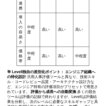
連
携
導
入
の
中程
高い
高い
高い
容
度
易
さ
価
中程
格
高い
高い
中程度
度
帯
🎯 Levell独自の差別化ポイント：
エンジニア組織へ
の特化設計
汎用人事評価ツールと異なり、技術スキ
ル・コードレビュー品質・アーキテクチャ設計力な
ど、エンジニア特有の評価項目がプリセットで用意さ
れています。
評価から成長への自動変換
多くの競合
ツールは評価の記録で終わりますが、Levellは評価結
果を分析し、次のレベルに必要なスキルギャップと具