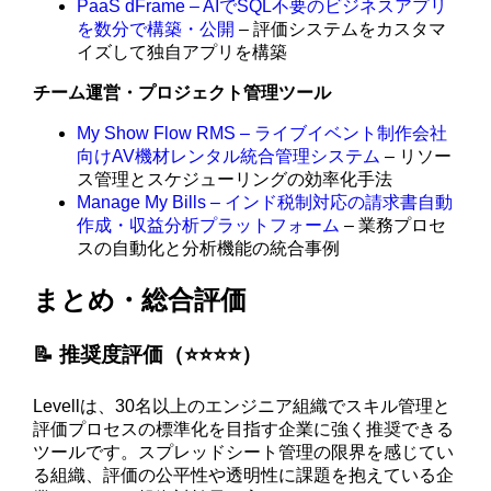
PaaS dFrame – AIでSQL不要のビジネスアプリ
を数分で構築・公開
– 評価システムをカスタマ
イズして独自アプリを構築
チーム運営・プロジェクト管理ツール
My Show Flow RMS – ライブイベント制作会社
向けAV機材レンタル統合管理システム
– リソー
ス管理とスケジューリングの効率化手法
Manage My Bills – インド税制対応の請求書自動
作成・収益分析プラットフォーム
– 業務プロセ
スの自動化と分析機能の統合事例
まとめ・総合評価
📝 推奨度評価（⭐️⭐️⭐️⭐️）
Levellは、30名以上のエンジニア組織でスキル管理と
評価プロセスの標準化を目指す企業に強く推奨できる
ツールです。スプレッドシート管理の限界を感じてい
る組織、評価の公平性や透明性に課題を抱えている企