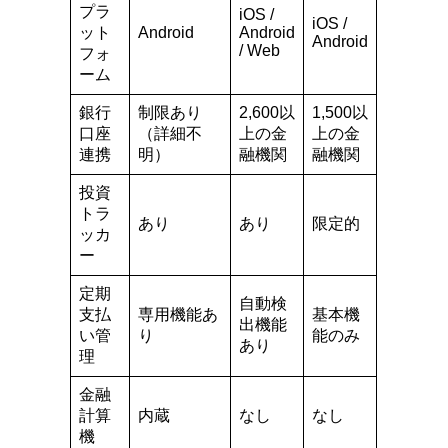
プラ
iOS /
iOS /
ット
Android
Android
Android
/ Web
フォ
ーム
銀行
制限あり
2,600以
1,500以
口座
（詳細不
上の金
上の金
連携
明）
融機関
融機関
投資
トラ
あり
あり
限定的
ッカ
ー
定期
自動検
支払
専用機能あ
基本機
出機能
い管
り
能のみ
あり
理
金融
計算
内蔵
なし
なし
機