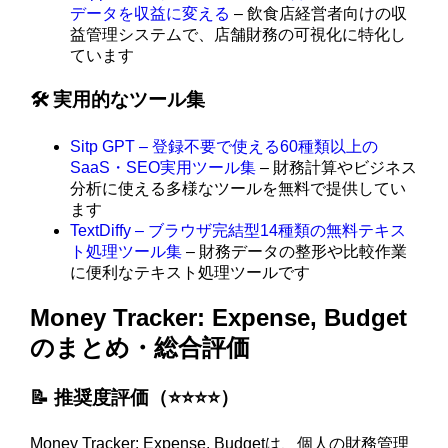
データを収益に変える
– 飲食店経営者向けの収
益管理システムで、店舗財務の可視化に特化し
ています
🛠️ 実用的なツール集
Sitp GPT – 登録不要で使える60種類以上の
SaaS・SEO実用ツール集
– 財務計算やビジネス
分析に使える多様なツールを無料で提供してい
ます
TextDiffy – ブラウザ完結型14種類の無料テキス
ト処理ツール集
– 財務データの整形や比較作業
に便利なテキスト処理ツールです
Money Tracker: Expense, Budget
のまとめ・総合評価
📝 推奨度評価（⭐️⭐️⭐️⭐️）
Money Tracker: Expense, Budgetは、個人の財務管理