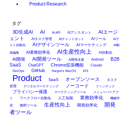
Product Research
タグ
AI
3D生成AI
AIエージ
AIアシスタント
AI API
ェント
AIタスク管理
AIツール
AIチャットボット
AIテ
AIデザインツール
AIマーケティング
スト自動化
AI動
AI生産性向上
AI業務効率化
AI自動化
画編集
AI開発ツール
AI開発
B2B
Android
AI開発支援
SaaS
Chrome拡張機能
ChatGPT
Claude
GitHub
DevOps
Hargun's MacOS
iOS
Product
オープンソース
SaaS
タスク
ノーコード
管理
デジタルマーケティング
フィンテック
プライバシー保護
マーケティングツール
メニューバーアプ
業務効率化
ワークフロー自動化
人工知能
リ
機械学
開発
生産性向上
開発効率化
無料ツール
習
者ツール