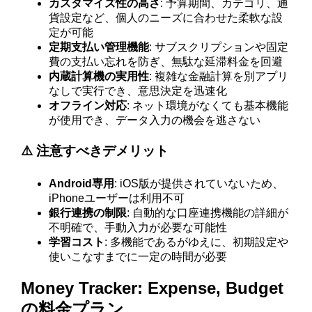
カスタマイズ性の高さ
: 予算期間、カテゴリ、通
貨設定など、個人のニーズに合わせた柔軟な設
定が可能
定期支払い管理機能
: サブスクリプションや固定
費の支払い忘れを防ぎ、無駄な延滞料金を回避
内蔵計算機の実用性
: 複雑な金融計算を別アプリ
なしで実行でき、意思決定を迅速化
オフライン対応
: ネット環境がなくても基本機能
が使用でき、データ入力の機会を逃さない
⚠️ 注意すべきデメリット
Android専用
: iOS版が提供されていないため、
iPhoneユーザーは利用不可
銀行連携の制限
: 自動的な口座連携機能の詳細が
不明確で、手動入力が必要な可能性
学習コスト
: 多機能であるがゆえに、初期設定や
使いこなすまでに一定の時間が必要
Money Tracker: Expense, Budget
の料金プラン