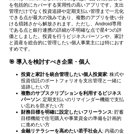
を包括的にカバーする実用性の高いアプリです。支出
管理だけでなく投資追跡や定期支払い管理まで一元化
できる点が最大の強みであり、複数のアプリを使い分
ける煩雑さから解放されます。ただし、Android専用
である点と銀行連携の詳細が不明確な点で星4つの評
価としました。投資を行うビジネスパーソンや、家計
と資産を総合的に管理したい個人事業主には特におす
すめです。
🎯 導入を検討すべき企業・個人
投資と家計を統合管理したい個人投資家
: 株式や
投資信託のポートフォリオを支出管理と一緒に
追跡したい方
複数のサブスクリプションを利用するビジネス
パーソン
: 定期支払いのリマインダー機能で支払
い忘れを防ぎたい方
財務目標を明確に設定したいフリーランス
: 貯蓄
目標機能で住宅購入や事業資金の準備を計画的
に進めたい方
金融リテラシーを高めたい若手社会人
: 内蔵の金