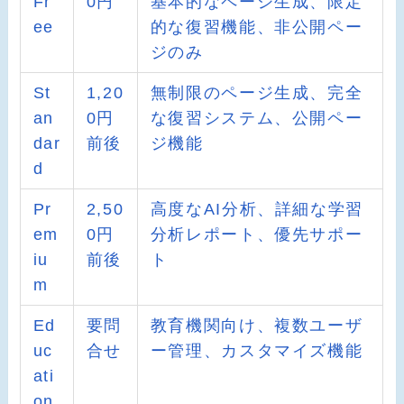
Fr
0円
基本的なページ生成、限定
ee
的な復習機能、非公開ペー
ジのみ
St
1,20
無制限のページ生成、完全
an
0円
な復習システム、公開ペー
dar
前後
ジ機能
d
Pr
2,50
高度なAI分析、詳細な学習
em
0円
分析レポート、優先サポー
iu
前後
ト
m
Ed
要問
教育機関向け、複数ユーザ
uc
合せ
ー管理、カスタマイズ機能
ati
on