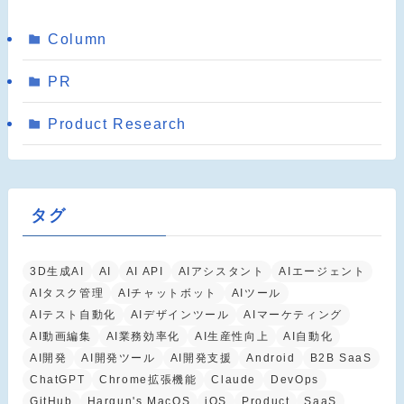
Column
PR
Product Research
タグ
3D生成AI
AI
AI API
AIアシスタント
AIエージェント
AIタスク管理
AIチャットボット
AIツール
AIテスト自動化
AIデザインツール
AIマーケティング
AI動画編集
AI業務効率化
AI生産性向上
AI自動化
AI開発
AI開発ツール
AI開発支援
Android
B2B SaaS
ChatGPT
Chrome拡張機能
Claude
DevOps
GitHub
Hargun's MacOS
iOS
Product
SaaS