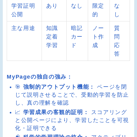
学習証明
あり
なし
限定
な
公開
的
し
主な用途
知識
暗記
ノー
質
定着
カー
ト作
問
学習
ド
成
応
答
MyPageの独自の強み：
🎯
強制的アウトプット機能：
ページを閉
じて説明させることで、受動的学習を防止
し、真の理解を確認
📈
学習成果の客観的証明：
スコアリング
と公開ページにより、学習したことを可視
化・証明できる