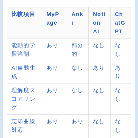
比較項目
MyP
Ank
Noti
Ch
age
i
on
atG
AI
PT
能動的学
あり
部分
なし
な
習強制
的
し
AI自動生
あり
なし
あり
あ
成
り
理解度ス
あり
なし
なし
な
コアリン
し
グ
忘却曲線
あり
あり
なし
な
対応
し