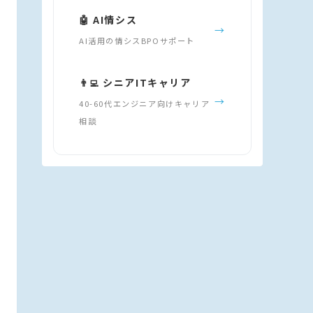
🤖 AI情シス
→
AI活用の情シスBPOサポート
👨‍💻 シニアITキャリア
→
40-60代エンジニア向けキャリア
相談