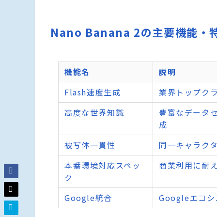
Nano Banana 2の主要機能・
機能名
説明
Flash速度生成
業界トップク
高度な世界知識
豊富なデータ
成
被写体一貫性
同一キャラク
本番環境対応スペッ
商業利用に耐
ク
Google統合
Googleエ