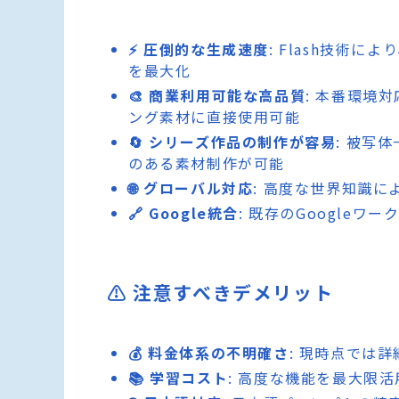
⚡ 圧倒的な生成速度
: Flash技術
を最大化
🎨 商業利用可能な高品質
: 本番環境
ング素材に直接使用可能
🔄 シリーズ作品の制作が容易
: 被写
のある素材制作が可能
🌐 グローバル対応
: 高度な世界知識
🔗 Google統合
: 既存のGoogle
⚠️ 注意すべきデメリット
💰 料金体系の不明確さ
: 現時点では
📚 学習コスト
: 高度な機能を最大限