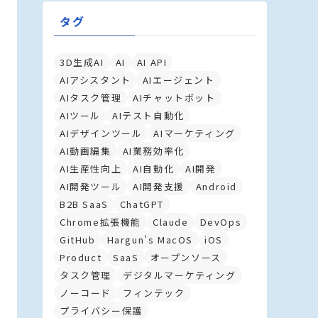
タグ
3D生成AI
AI
AI API
AIアシスタント
AIエージェント
AIタスク管理
AIチャットボット
AIツール
AIテスト自動化
AIデザインツール
AIマーケティング
AI動画編集
AI業務効率化
AI生産性向上
AI自動化
AI開発
AI開発ツール
AI開発支援
Android
B2B SaaS
ChatGPT
Chrome拡張機能
Claude
DevOps
GitHub
Hargun's MacOS
iOS
Product
SaaS
オープンソース
タスク管理
デジタルマーケティング
ノーコード
フィンテック
プライバシー保護