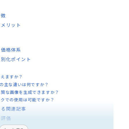
特徴
・デメリット
ン・価格体系
・差別化ポイント
で使えますか？
E 3との主な違いは何ですか？
品質な画像を生成できますか？
ークでの使用は可能ですか？
用する関連記事
合評価