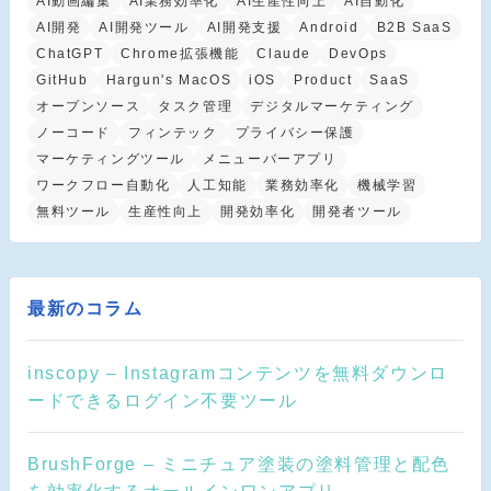
AI動画編集
AI業務効率化
AI生産性向上
AI自動化
AI開発
AI開発ツール
AI開発支援
Android
B2B SaaS
ChatGPT
Chrome拡張機能
Claude
DevOps
GitHub
Hargun's MacOS
iOS
Product
SaaS
オープンソース
タスク管理
デジタルマーケティング
ノーコード
フィンテック
プライバシー保護
マーケティングツール
メニューバーアプリ
ワークフロー自動化
人工知能
業務効率化
機械学習
無料ツール
生産性向上
開発効率化
開発者ツール
最新のコラム
inscopy – Instagramコンテンツを無料ダウンロ
ードできるログイン不要ツール
BrushForge – ミニチュア塗装の塗料管理と配色
を効率化するオールインワンアプリ