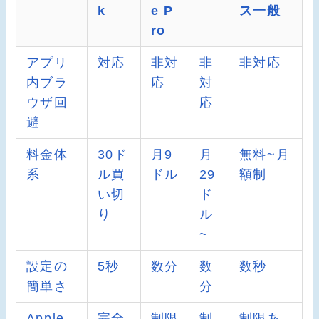
k
e P
ス一般
ro
アプリ
対応
非対
非
非対応
内ブラ
応
対
ウザ回
応
避
料金体
30ド
月9
月
無料~月
系
ル買
ドル
29
額制
い切
ド
り
ル
~
設定の
5秒
数分
数
数秒
簡単さ
分
Apple
完全
制限
制
制限あ