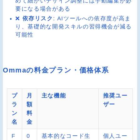
めて細かいデザイン調整には手動編集が必
要になる場合がある
❌
依存リスク
: AIツールへの依存度が高ま
り、基礎的な開発スキルの習得機会が減る
可能性
Ommaの料金プラン・価格体系
プ
月
主な機能
推奨ユー
ラ
額
ザー
ン
料
名
金
F
0
基本的なコード生
個人ユー