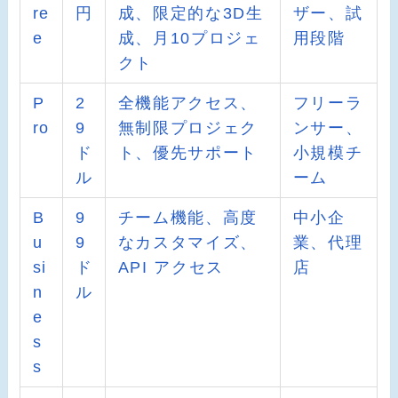
re
円
成、限定的な3D生
ザー、試
e
成、月10プロジェ
用段階
クト
P
2
全機能アクセス、
フリーラ
ro
9
無制限プロジェク
ンサー、
ド
ト、優先サポート
小規模チ
ル
ーム
B
9
チーム機能、高度
中小企
u
9
なカスタマイズ、
業、代理
si
ド
API アクセス
店
n
ル
e
s
s