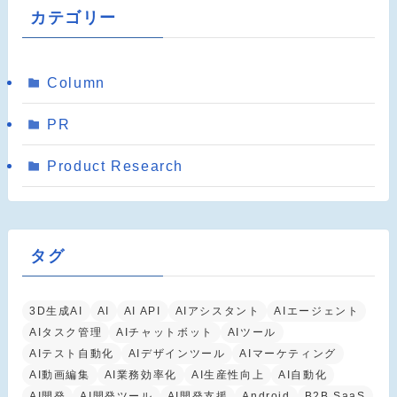
カテゴリー
Column
PR
Product Research
タグ
3D生成AI
AI
AI API
AIアシスタント
AIエージェント
AIタスク管理
AIチャットボット
AIツール
AIテスト自動化
AIデザインツール
AIマーケティング
AI動画編集
AI業務効率化
AI生産性向上
AI自動化
AI開発
AI開発ツール
AI開発支援
Android
B2B SaaS