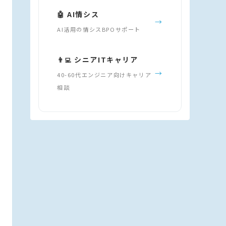
🤖 AI情シス
→
AI活用の情シスBPOサポート
👨‍💻 シニアITキャリア
→
40-60代エンジニア向けキャリア
相談