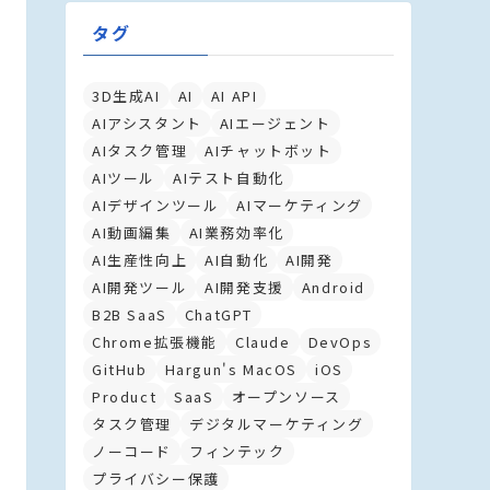
タグ
3D生成AI
AI
AI API
AIアシスタント
AIエージェント
AIタスク管理
AIチャットボット
AIツール
AIテスト自動化
AIデザインツール
AIマーケティング
AI動画編集
AI業務効率化
AI生産性向上
AI自動化
AI開発
AI開発ツール
AI開発支援
Android
B2B SaaS
ChatGPT
Chrome拡張機能
Claude
DevOps
GitHub
Hargun's MacOS
iOS
Product
SaaS
オープンソース
タスク管理
デジタルマーケティング
ノーコード
フィンテック
プライバシー保護