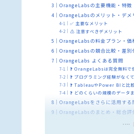
OrangeLabsの主要機能・特徴
OrangeLabsのメリット・デ
✅ 主要なメリット
⚠️ 注意すべきデメリット
OrangeLabsの料金プラン・
OrangeLabsの競合比較・差
OrangeLabs よくある質問
❓ OrangeLabsは完全無料
❓ プログラミング経験がなく
❓ TableauやPower BI
❓ どのくらいの規模のデータ
OrangeLabsをさらに活用す
OrangeLabsのまとめ・総合評