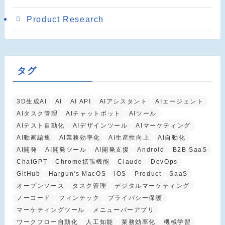
Product Research
タグ
3D生成AI
AI
AI API
AIアシスタント
AIエージェント
AIタスク管理
AIチャットボット
AIツール
AIテスト自動化
AIデザインツール
AIマーケティング
AI動画編集
AI業務効率化
AI生産性向上
AI自動化
AI開発
AI開発ツール
AI開発支援
Android
B2B SaaS
ChatGPT
Chrome拡張機能
Claude
DevOps
GitHub
Hargun's MacOS
iOS
Product
SaaS
オープンソース
タスク管理
デジタルマーケティング
ノーコード
フィンテック
プライバシー保護
マーケティングツール
メニューバーアプリ
ワークフロー自動化
人工知能
業務効率化
機械学習