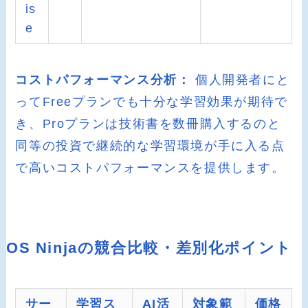
is
e
コストパフォーマンス分析：
個人開発者にと
ってFreeプランでも十分な学習効果が期待で
き、Proプランは技術書を数冊購入するのと
同等の投資で継続的な学習環境が手に入る点
で高いコストパフォーマンスを提供します。
OS Ninjaの競合比較・差別化ポイント
サー
学習ス
AI活
対象範
価格