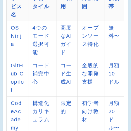
ビス
タイル
用
囲
帯
名
OS
4つの
高度
オープ
無
Ninj
モード
なAI
ンソー
料〜
a
選択可
ガイ
ス特化
能
ド
GitH
コード
コー
全般的
月額
ub C
補完中
ド生
な開発
10
opilo
心
成AI
支援
ドル
t
Cod
構造化
限定
初学者
月額
eAc
カリキ
的
向け教
20
ade
ュラム
材
ド
my
ル〜