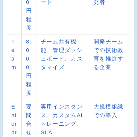
0
ート
発者
円
程
度
T
8,
チーム共有機
開発チーム
e
0
能、管理ダッシ
での技術教
a
0
ュボード、カス
育を推進す
m
0
タマイズ
る企業
円
程
度
E
要
専用インスタン
大規模組織
nt
問
ス、カスタムAI
での導入
er
合
トレーニング、
pr
せ
SLA