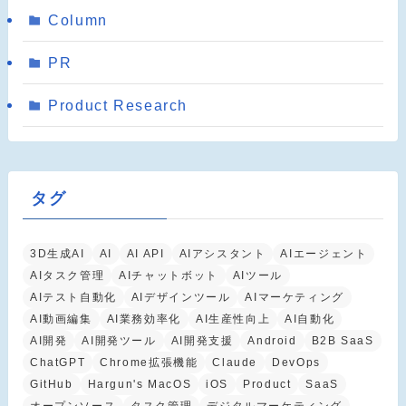
Column
PR
Product Research
タグ
3D生成AI
AI
AI API
AIアシスタント
AIエージェント
AIタスク管理
AIチャットボット
AIツール
AIテスト自動化
AIデザインツール
AIマーケティング
AI動画編集
AI業務効率化
AI生産性向上
AI自動化
AI開発
AI開発ツール
AI開発支援
Android
B2B SaaS
ChatGPT
Chrome拡張機能
Claude
DevOps
GitHub
Hargun's MacOS
iOS
Product
SaaS