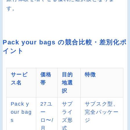
す。
Pack your bags の競合比較・差別化ポ
イント
サービ
価格
目的
特徴
ス名
帯
地選
択
Pack y
27ユ
サプ
サブスク型、
our bag
ー
ライ
完全パッケー
s
ロ〜/
ズ形
ジ
月
式