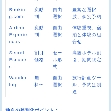
Bookin
変動
自由
豊富な選択
g.com
制
選択
肢、個別予約
Airbnb
変動
自由
体験重視、宿
Experie
制
選択
泊と体験の組
nces
合せ
Secret
割引
セー
高級ホテル割
Escape
価格
ル形
引、期間限定
s
式
Wander
無
自由
旅行計画ツー
log
料〜
選択
ル、予約は別
途
独自の差別化ポイント：