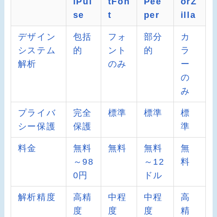
lPul
tFon
Pee
orZ
se
t
per
illa
デザイン
包括
フォ
部分
カ
システム
的
ント
的
ラ
解析
のみ
ー
の
み
プライバ
完全
標準
標準
標
シー保護
保護
準
料金
無料
無料
無料
無
～98
～12
料
0円
ドル
解析精度
高精
中程
中程
高
度
度
度
精