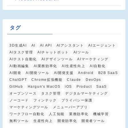
タグ
3D生成AI
AI
AI API
AIアシスタント
AIエージェント
AIタスク管理
AIチャットボット
AIツール
AIテスト自動化
AIデザインツール
AIマーケティング
AI動画編集
AI業務効率化
AI生産性向上
AI自動化
AI開発
AI開発ツール
AI開発支援
Android
B2B SaaS
ChatGPT
Chrome拡張機能
Claude
DevOps
GitHub
Hargun's MacOS
iOS
Product
SaaS
オープンソース
タスク管理
デジタルマーケティング
ノーコード
フィンテック
プライバシー保護
マーケティングツール
メニューバーアプリ
ワークフロー自動化
人工知能
業務効率化
機械学習
無料ツール
生産性向上
開発効率化
開発者ツール