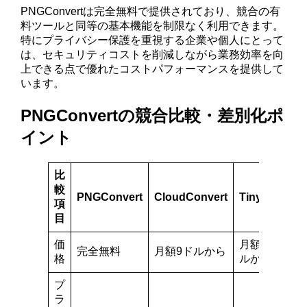
PNGConvertは完全無料で提供されており、競合の有
料ツールと同等の基本機能を制限なく利用できます。
特にプライバシー保護を重視する企業や個人にとって
は、セキュリティコストを削減しながら業務効率を向
上できる点で優れたコストパフォーマンスを提供して
います。
PNGConvertの競合比較・差別化ポ
イント
比
較
PNGConvert
CloudConvert
TinyPNG
P
項
目
価
月額25ド
月
完全無料
月額9ドルから
格
ルから
プ
ラ