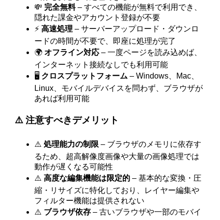
💸
完全無料
– すべての機能が無料で利用でき、
隠れた課金やアカウント登録が不要
⚡
高速処理
– サーバーアップロード・ダウンロ
ードの時間が不要で、即座に処理が完了
🌍
オフライン対応
– 一度ページを読み込めば、
インターネット接続なしでも利用可能
🖥️
クロスプラットフォーム
– Windows、Mac、
Linux、モバイルデバイスを問わず、ブラウザが
あれば利用可能
⚠️ 注意すべきデメリット
⚠️
処理能力の制限
– ブラウザのメモリに依存す
るため、超高解像度画像や大量の画像処理では
動作が遅くなる可能性
⚠️
高度な編集機能は限定的
– 基本的な変換・圧
縮・リサイズに特化しており、レイヤー編集や
フィルター機能は提供されない
⚠️
ブラウザ依存
– 古いブラウザや一部のモバイ