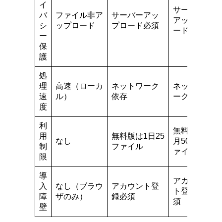
イ
サーバー
バ
ファイル非ア
サーバーアッ
アップロ
シ
ップロード
プロード必須
ード必須
ー
保
護
処
理
高速（ローカ
ネットワーク
ネットワ
速
ル）
依存
ーク依存
度
利
無料版は
用
無料版は1日25
なし
月500フ
制
ファイル
ァイル
限
導
アカウン
入
なし（ブラウ
アカウント登
ト登録必
障
ザのみ）
録必須
須
壁