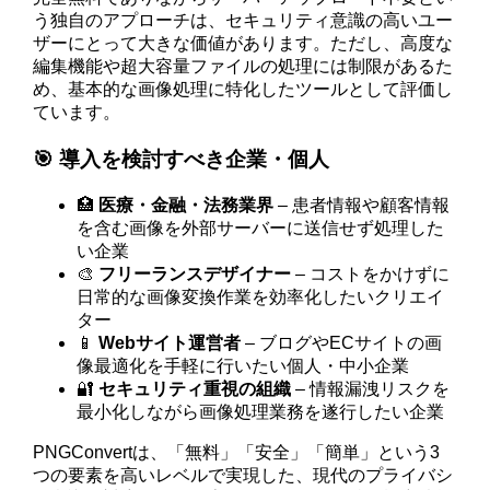
う独自のアプローチは、セキュリティ意識の高いユー
ザーにとって大きな価値があります。ただし、高度な
編集機能や超大容量ファイルの処理には制限があるた
め、基本的な画像処理に特化したツールとして評価し
ています。
🎯 導入を検討すべき企業・個人
🏥
医療・金融・法務業界
– 患者情報や顧客情報
を含む画像を外部サーバーに送信せず処理した
い企業
🎨
フリーランスデザイナー
– コストをかけずに
日常的な画像変換作業を効率化したいクリエイ
ター
📱
Webサイト運営者
– ブログやECサイトの画
像最適化を手軽に行いたい個人・中小企業
🔐
セキュリティ重視の組織
– 情報漏洩リスクを
最小化しながら画像処理業務を遂行したい企業
PNGConvertは、「無料」「安全」「簡単」という3
つの要素を高いレベルで実現した、現代のプライバシ