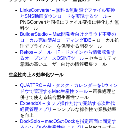
LinksConverter – 無料＆無制限でファイル変換
とSNS動画ダウンロードを実現するツール
–
PNGConvertと同様にファイル変換に特化した無
料ツール
BuilderStudio – Mac開発者向けクラウド不要の
ローカル完結型AIコーディングIDE
– ローカル処
理でプライバシーを保護する開発ツール
Rekos – メール・IP・ドメインから情報収集す
るオープンソースOSINTツール
– セキュリティ
意識の高いユーザー向けの情報収集ツール
生産性向上＆効率化ツール
QUATTRO – AI・タスク・カレンダーを1ウィン
ドウで管理するMac生産性ツール
– 画像処理と
併せて使える統合型生産性ツール
ExpendoX – タップ操作だけで完結する次世代
経費管理アプリ
– シンプルな操作性で業務効率
を向上
DockSolo – macOSのDockを指定画面に固定す
るシンプルな生産性向上アプリ
– Macユーザー