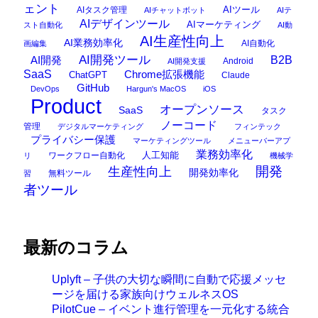
ェント
AIタスク管理
AIツール
AIチャットボット
AIテ
AIデザインツール
AIマーケティング
スト自動化
AI動
AI生産性向上
AI業務効率化
AI自動化
画編集
AI開発ツール
AI開発
B2B
Android
AI開発支援
SaaS
Chrome拡張機能
ChatGPT
Claude
GitHub
DevOps
Hargun's MacOS
iOS
Product
オープンソース
SaaS
タスク
ノーコード
管理
デジタルマーケティング
フィンテック
プライバシー保護
マーケティングツール
メニューバーアプ
業務効率化
ワークフロー自動化
人工知能
リ
機械学
開発
生産性向上
開発効率化
無料ツール
習
者ツール
最新のコラム
Uplyft – 子供の大切な瞬間に自動で応援メッセ
ージを届ける家族向けウェルネスOS
PilotCue – イベント進行管理を一元化する統合