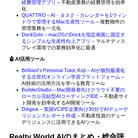
経費管理アプリ
– 不動産業務の経費管理を効率
化
QUATTRO – AI・タスク・カレンダーを1ウィン
ドウで管理するMac生産性ツール
– 複数物件の
管理業務を一元化
DockSolo – macOSのDockを指定画面に固定す
るシンプルな生産性向上アプリ
– マルチディス
プレイ環境での業務効率化に最適
🤖 AI活用ツール
Brilliant’s Personal Tutor, Koji – AIが個別最適化
する次世代オンライン学習プラットフォーム
–
AI技術の活用方法を学べる教育ツール
BuilderStudio – Mac開発者向けクラウド不要の
ローカル完結型AIコーディングIDE
– 不動産サイ
ト開発を効率化するAI開発ツール
Diligeai – 英国VC/PE企業向け30分でAIデューデ
リジェンスレポート作成
– 不動産投資のデュー
デリジェンスに活用できるAIツール
Realty World AIのまとめ・総合評