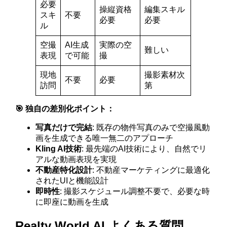
必要
操縦資格
編集スキル
スキ
不要
必要
必要
ル
空撮
AI生成
実際の空
難しい
表現
で可能
撮
現地
撮影素材次
不要
必要
訪問
第
🎯 独自の差別化ポイント：
写真だけで完結
: 既存の物件写真のみで空撮風動
画を生成できる唯一無二のアプローチ
Kling AI技術
: 最先端のAI技術により、自然でリ
アルな動画表現を実現
不動産特化設計
: 不動産マーケティングに最適化
されたUIと機能設計
即時性
: 撮影スケジュール調整不要で、必要な時
に即座に動画を生成
Realty World AI よくある質問