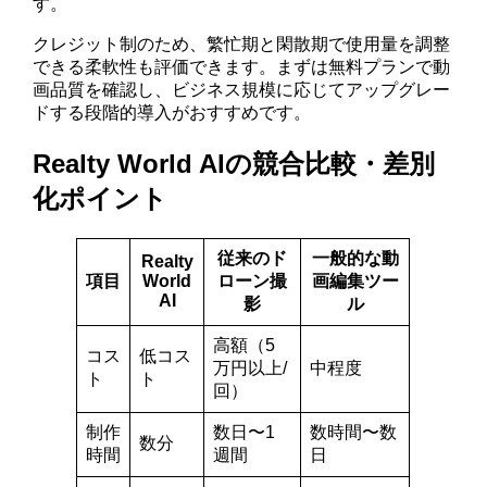
す。
クレジット制のため、繁忙期と閑散期で使用量を調整
できる柔軟性も評価できます。まずは無料プランで動
画品質を確認し、ビジネス規模に応じてアップグレー
ドする段階的導入がおすすめです。
Realty World AIの競合比較・差別
化ポイント
従来のド
一般的な動
Realty
項目
World
ローン撮
画編集ツー
AI
影
ル
高額（5
コス
低コス
万円以上/
中程度
ト
ト
回）
制作
数日〜1
数時間〜数
数分
時間
週間
日