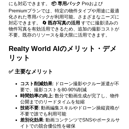
にも対応できます。
📦 専用パック
Proおよび
Premiumプランでは、特定の物件タイプや用途に最適
化された専用パックが利用可能。さまざまなニーズに
対応できます。
🔄 既存写真の活用
すでに撮影済みの
物件写真を有効活用できるため、追加の撮影コストが
不要。既存のリソースを最大限に活用できます。
Realty World AIのメリット・デメ
リット
✅ 主要なメリット
コスト削減効果
: ドローン撮影やクルー派遣が不
要で、撮影コストを80-90%削減
時間効率の向上
: 数分で動画生成が完了し、物件
公開までのリードタイムを短縮
技術不要
: 動画編集スキルやドローン操縦資格が
不要で誰でも利用可能
差別化効果
: 動画コンテンツでSNSやポータルサ
イトでの競合優位性を確保