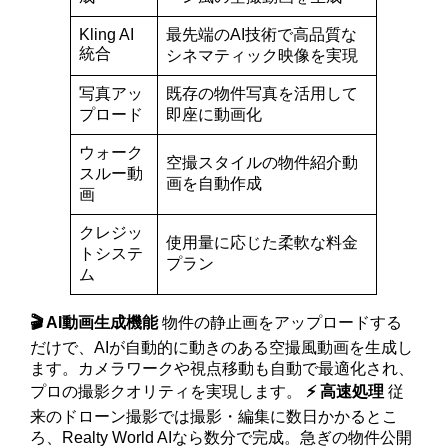
Kling AI
最先端のAI技術で高品質な
統合
シネマティック映像を実現
写真アッ
既存の物件写真を活用して
プロード
即座に動画化
ウォーク
空撮スタイルの物件紹介動
スルー動
画を自動作成
画
クレジッ
使用量に応じた柔軟な料金
トシステ
プラン
ム
🎬 AI動画生成機能
物件の静止画をアップロードする
だけで、AIが自動的に動きのある空撮風動画を生成し
ます。カメラワークや視点移動も自動で最適化され、
プロの撮影クオリティを実現します。
⚡ 高速処理
従
来のドローン撮影では撮影・編集に数日かかるとこ
ろ、Realty World AIなら数分で完成。急ぎの物件公開