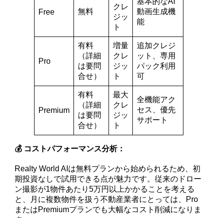
基本的なAI
クレ
無料
動画生成機
Free
ジッ
能
ト
有料
増量
追加クレジ
（詳細
クレ
ット、専用
Pro
は要問
ジッ
パック利用
合せ）
ト
可
有料
最大
全機能アク
（詳細
クレ
セス、優先
Premium
は要問
ジッ
サポート
合せ）
ト
💰 コストパフォーマンス分析：
Realty World AIは無料プランから始められるため、初
期投資なしで試用できる点が魅力です。従来のドロー
ン撮影が1物件あたり5万円以上かかることを考える
と、月に複数物件を扱う不動産業者にとっては、Pro
またはPremiumプランでも大幅なコスト削減になりま