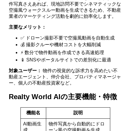
件写真さえあれば、現地訪問不要でシネマティックな
空撮風ウォークスルー動画を生成できるため、不動産
業者のマーケティング活動を劇的に効率化します。
主要なメリット：
✅ ドローン撮影不要で空撮風動画を自動生成
💰 撮影クルーや機材コストを大幅削減
⚡ 数分で物件動画を作成できる高速処理
📱 SNSやポータルサイトでの差別化に最適
対象ユーザー：
物件の視覚的な訴求力を高めたい不
動産エージェント、仲介会社、プロパティマネージャ
ー、個人の不動産投資家など。
Realty World AIの主要機能・特徴
機能名
説明
AI動画生
物件写真から自動的にドロ
成
ーン風の空撮動画を生成