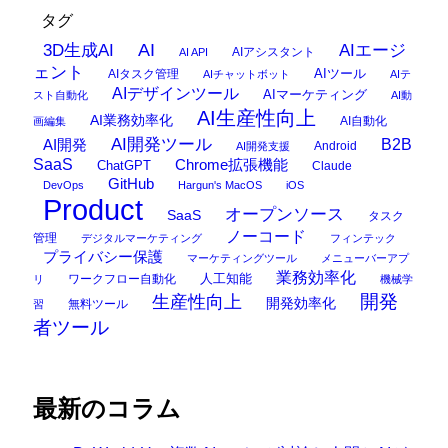
タグ
AI
3D生成AI
AIエージ
AIアシスタント
AI API
ェント
AIタスク管理
AIツール
AIチャットボット
AIテ
AIデザインツール
AIマーケティング
スト自動化
AI動
AI生産性向上
AI業務効率化
AI自動化
画編集
AI開発ツール
AI開発
B2B
Android
AI開発支援
SaaS
Chrome拡張機能
ChatGPT
Claude
GitHub
DevOps
Hargun's MacOS
iOS
Product
オープンソース
SaaS
タスク
ノーコード
管理
デジタルマーケティング
フィンテック
プライバシー保護
マーケティングツール
メニューバーアプ
業務効率化
ワークフロー自動化
人工知能
リ
機械学
開発
生産性向上
開発効率化
無料ツール
習
者ツール
最新のコラム