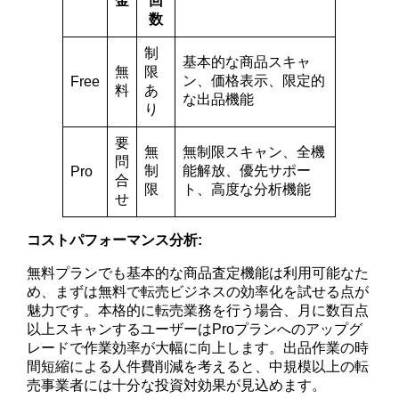
金
回
数
制
基本的な商品スキャ
無
限
ン、価格表示、限定的
Free
料
あ
な出品機能
り
要
無
無制限スキャン、全機
問
制
能解放、優先サポー
Pro
合
限
ト、高度な分析機能
せ
コストパフォーマンス分析:
無料プランでも基本的な商品査定機能は利用可能なた
め、まずは無料で転売ビジネスの効率化を試せる点が
魅力です。本格的に転売業務を行う場合、月に数百点
以上スキャンするユーザーはProプランへのアップグ
レードで作業効率が大幅に向上します。出品作業の時
間短縮による人件費削減を考えると、中規模以上の転
売事業者には十分な投資対効果が見込めます。