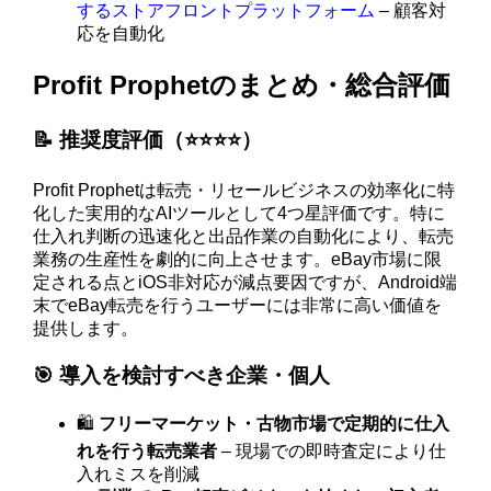
するストアフロントプラットフォーム
– 顧客対
応を自動化
Profit Prophetのまとめ・総合評価
📝 推奨度評価（⭐️⭐️⭐️⭐️）
Profit Prophetは転売・リセールビジネスの効率化に特
化した実用的なAIツールとして4つ星評価です。特に
仕入れ判断の迅速化と出品作業の自動化により、転売
業務の生産性を劇的に向上させます。eBay市場に限
定される点とiOS非対応が減点要因ですが、Android端
末でeBay転売を行うユーザーには非常に高い価値を
提供します。
🎯 導入を検討すべき企業・個人
🛍️
フリーマーケット・古物市場で定期的に仕入
れを行う転売業者
– 現場での即時査定により仕
入れミスを削減