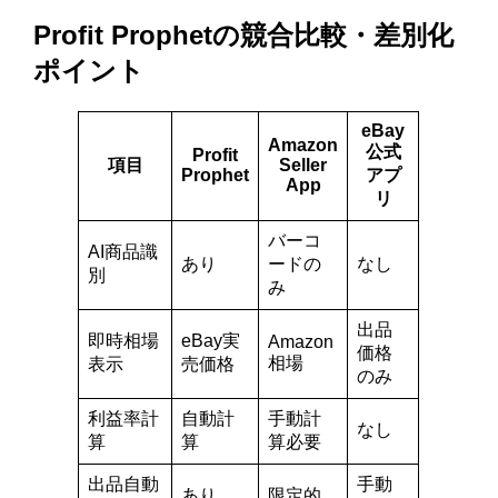
Profit Prophetの競合比較・差別化
ポイント
eBay
Amazon
公式
Profit
項目
Seller
Prophet
アプ
App
リ
バーコ
AI商品識
あり
ードの
なし
別
み
出品
即時相場
eBay実
Amazon
価格
相場
表示
売価格
のみ
利益率計
自動計
手動計
なし
算
算
算必要
出品自動
手動
あり
限定的