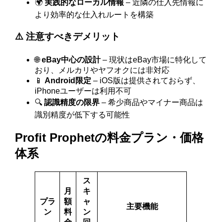
🌍
実践的なローカル情報
– 近隣の仕入先情報に
より効率的な仕入れルートを構築
⚠️ 注意すべきデメリット
🌐
eBay中心の設計
– 現状はeBay市場に特化して
おり、メルカリやヤフオクには非対応
📱
Android限定
– iOS版は提供されておらず、
iPhoneユーザーは利用不可
🔍
認識精度の限界
– 希少商品やマイナー商品は
識別精度が低下する可能性
Profit Prophetの料金プラン・価格
体系
ス
月
キ
プラ
額
ャ
主要機能
ン
料
ン