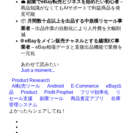
💼
副業でeBay転売ビジネスを始めたい初心者
–
商品知識がなくてもAIサポートで利益商品を発
見可能
📦
月間数十点以上を出品する中規模リセール事
業者
– 出品作業の自動化により人件費を大幅削
減
🌐
eBayをメイン販売チャネルとする越境EC事
業者
– eBay相場データと直接出品機能で業務を
一元化
あわせて読みたい
Just a moment...
Product Research
AI転売ツール
Android
E-Commerce
eBay出
品
Product
Profit Prophet
フリマ効率化
リ
セール支援
副業ツール
商品査定アプリ
在庫
管理システム
よかったらシェアしてね！