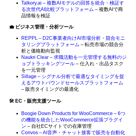
Talkory.ai – 複数AIモデルの回答を統合・検証す
る次世代AI比較プラットフォーム
– 複数AIで商
品情報を検証
💼 ビジネス管理・分析ツール
REPPL – D2C事業者向けAI市場分析・競合モニ
タリングプラットフォーム
– 転売市場の競合分
析と価格動向監視
Naukri Clear – 求職活動を一元管理する無料のジ
ョブトラッキングツール
– 仕入れ・出品タスク
を一元管理
Sillage – シグナル分析で最適なタイミングを捉
えるアウトバウンドセールスプラットフォーム
– 販売タイミングの最適化
🛠️ EC・販売支援ツール
Boogie Down Products for WooCommerce – 6つ
の機能を統合したWooCommerce拡張プラグイ
ン
– 自社ECサイトでの在庫管理
Convos – AI音声・チャット接客で販売を自動化