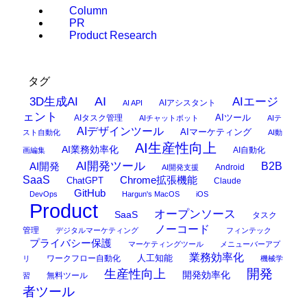
Column
PR
Product Research
タグ
AI
3D生成AI
AIエージ
AIアシスタント
AI API
ェント
AIタスク管理
AIツール
AIチャットボット
AIテ
AIデザインツール
AIマーケティング
スト自動化
AI動
AI生産性向上
AI業務効率化
AI自動化
画編集
AI開発ツール
AI開発
B2B
Android
AI開発支援
SaaS
Chrome拡張機能
ChatGPT
Claude
GitHub
DevOps
Hargun's MacOS
iOS
Product
オープンソース
SaaS
タスク
ノーコード
管理
デジタルマーケティング
フィンテック
プライバシー保護
マーケティングツール
メニューバーアプ
業務効率化
ワークフロー自動化
人工知能
リ
機械学
開発
生産性向上
開発効率化
無料ツール
習
者ツール