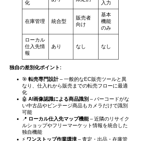
化
入力
基本
販売者
在庫管理
統合型
機能
向け
のみ
ローカル
仕入先情
あり
なし
なし
報
独自の差別化ポイント:
🎯
転売専門設計
– 一般的なEC販売ツールと異
なり、仕入れから販売までの転売フローに最適
化
🤖
AI画像認識による商品識別
– バーコードがな
い中古品やビンテージ商品もカメラだけで識別
可能
📍
ローカル仕入先マップ機能
– 近隣のリサイク
ルショップやフリーマーケット情報を統合した
独自機能
⚡
ワンストップ作業環境
– 査定・出品・在庫管