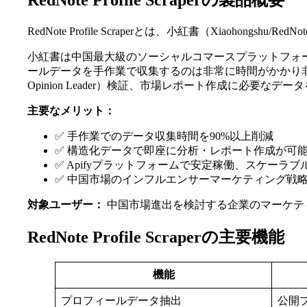
RedNote Profile Scraperの製品概要
RedNote Profile Scraperとは、小紅書（Xia
小紅書は中国最大級のソーシャルコマースプラットフォ
ールデータを手作業で収集するのは非常に時間がかかり非
Opinion Leader）検証、市場レポート作成に必要な
主要なメリット：
✅ 手作業でのデータ収集時間を90%以上削減
✅ 構造化データで即座に分析・レポート作成が可
✅ Apifyプラットフォームで安定稼働、スケーラブ
✅ 中国市場のインフルエンサーマーケティング戦
対象ユーザー：
中国市場進出を検討する企業のマーケテ
RedNote Profile Scraperの主要機能
機能
プロフィールデータ抽出
公開