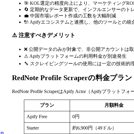
🎯 KOL選定の精度向上により、マーケティングRO
🔄 定期的なデータ更新で、インフルエンサーのト
💼 中国市場レポート作成の工数を大幅削減
🔌 Apifyエコシステムと連携し、他のツールとの
⚠️ 注意すべきデメリット
❌ 公開データのみが対象で、非公開アカウントは
⚠️ Apifyプラットフォームの利用料金が別途発生
🔧 スクレイピングツールの使用には一定の技術的
RedNote Profile Scraperの料金
RedNote Profile ScraperはApify Act
プラン
月額料金
Apify Free
0円
Starter
約6,900円（49ドル）