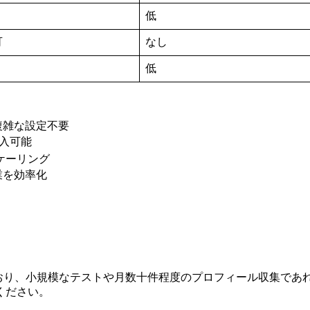
低
可
なし
低
複雑な設定不要
入可能
スケーリング
業を効率化
れており、小規模なテストや月数十件程度のプロフィール収集で
ください。