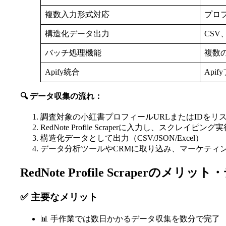
複数入力形式対応
プロ
構造化データ出力
CSV
バッチ処理機能
複数
Apify統合
Ap
🔍 データ収集の流れ：
調査対象の小紅書プロフィールURLまたはIDをリ
RedNote Profile Scraperに入力し、スクレイピング
構造化データとして出力（CSV/JSON/Excel）
データ分析ツールやCRMに取り込み、マーケティ
RedNote Profile Scraperのメリ
✅ 主要なメリット
📊 手作業では数日かかるデータ収集を数分で完了