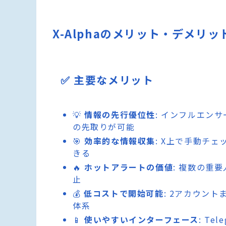
X-Alphaのメリット・デメリッ
✅ 主要なメリット
💡
情報の先行優位性
: インフルエン
の先取りが可能
🎯
効率的な情報収集
: X上で手動チ
きる
🔥
ホットアラートの価値
: 複数の重
止
💰
低コストで開始可能
: 2アカウン
体系
📱
使いやすいインターフェース
: T