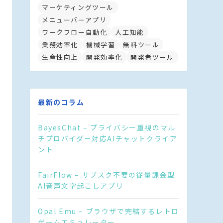
マーケティングツール
メニューバーアプリ
ワークフロー自動化
人工知能
業務効率化
機械学習
無料ツール
生産性向上
開発効率化
開発者ツール
最新のコラム
BayesChat – プライバシー重視のマル
チプロバイダー対応AIチャットクライア
ント
FairFlow – サブスク不要の従量課金型
AI音声文字起こしアプリ
Opal Emu – ブラウザで完結するレトロ
ゲームエミュレーター