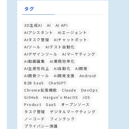
タグ
3D生成AI
AI
AI API
AIアシスタント
AIエージェント
AIタスク管理
AIチャットボット
AIツール
AIテスト自動化
AIデザインツール
AIマーケティング
AI動画編集
AI業務効率化
AI生産性向上
AI自動化
AI開発
AI開発ツール
AI開発支援
Android
B2B SaaS
ChatGPT
Chrome拡張機能
Claude
DevOps
GitHub
Hargun's MacOS
iOS
Product
SaaS
オープンソース
タスク管理
デジタルマーケティング
ノーコード
フィンテック
プライバシー保護