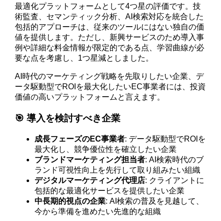
最適化プラットフォームとして4つ星の評価です。技
術監査、セマンティック分析、AI検索対応を統合した
包括的アプローチは、従来のツールにはない独自の価
値を提供します。ただし、新興サービスのため導入事
例や詳細な料金情報が限定的である点、学習曲線が必
要な点を考慮し、1つ星減としました。
AI時代のマーケティング戦略を先取りしたい企業、デ
ータ駆動型でROIを最大化したいEC事業者には、投資
価値の高いプラットフォームと言えます。
🎯 導入を検討すべき企業
成長フェーズのEC事業者
: データ駆動型でROIを
最大化し、競争優位性を確立したい企業
ブランドマーケティング担当者
: AI検索時代のブ
ランド可視性向上を先行して取り組みたい組織
デジタルマーケティング代理店
: クライアントに
包括的な最適化サービスを提供したい企業
中長期的視点の企業
: AI検索の普及を見越して、
今から準備を進めたい先進的な組織