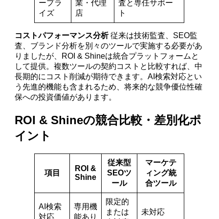
ープラ
業・代理
査と専任サポー
イズ
店
ト
コストパフォーマンス分析
従来は技術監査、SEO監
査、ブランド分析を別々のツールで実施する必要があ
りましたが、ROI & Shineは統合プラットフォームと
して提供。複数ツールの契約コストと比較すれば、中
長期的にコスト削減が期待できます。AI検索対応とい
う先進的機能も含まれるため、将来的な競争優位性確
保への投資価値があります。
ROI & Shineの競合比較・差別化ポ
イント
従来型
マーケテ
ROI &
項目
SEOツ
ィング統
Shine
ール
合ツール
限定的
AI検索
専用機
または
未対応
対応
能あり