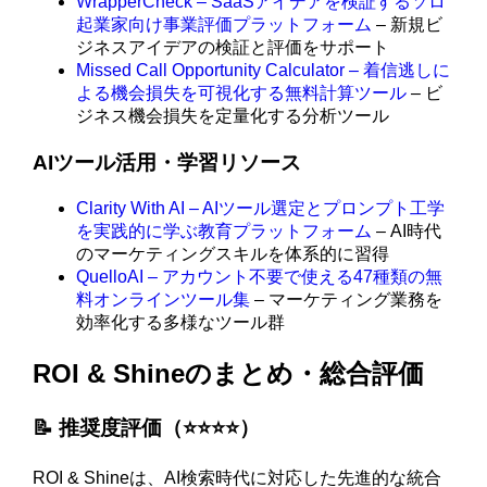
WrapperCheck – SaaSアイデアを検証するソロ
起業家向け事業評価プラットフォーム
– 新規ビ
ジネスアイデアの検証と評価をサポート
Missed Call Opportunity Calculator – 着信逃しに
よる機会損失を可視化する無料計算ツール
– ビ
ジネス機会損失を定量化する分析ツール
AIツール活用・学習リソース
Clarity With AI – AIツール選定とプロンプト工学
を実践的に学ぶ教育プラットフォーム
– AI時代
のマーケティングスキルを体系的に習得
QuelloAI – アカウント不要で使える47種類の無
料オンラインツール集
– マーケティング業務を
効率化する多様なツール群
ROI & Shineのまとめ・総合評価
📝 推奨度評価（⭐️⭐️⭐️⭐️）
ROI & Shineは、AI検索時代に対応した先進的な統合