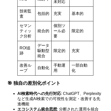
未対応
技術監
包括的
充実
基本的
査
セマン
個別ツ
ティッ
統合的
ール必
限定的
ク分析
要
データ
ROI追
駆動型
限定的
充実
跡
統合
改善ル
手動運
一部自動
自動化
ープ
用
化
🎯 独自の差別化ポイント
AI検索時代への先行対応
: ChatGPT、Perplexity
など生成AI検索での可視性を測定・改善する先
進機能
エコシステム統合思想
: 分断された運用を統合