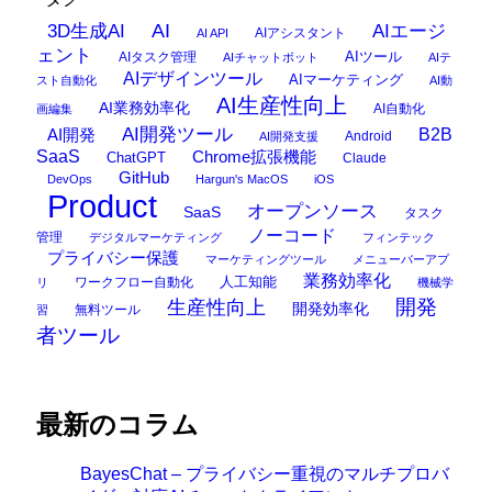
AI
3D生成AI
AIエージ
AIアシスタント
AI API
ェント
AIタスク管理
AIツール
AIチャットボット
AIテ
AIデザインツール
AIマーケティング
スト自動化
AI動
AI生産性向上
AI業務効率化
AI自動化
画編集
AI開発ツール
AI開発
B2B
Android
AI開発支援
SaaS
Chrome拡張機能
ChatGPT
Claude
GitHub
DevOps
Hargun's MacOS
iOS
Product
オープンソース
SaaS
タスク
ノーコード
管理
デジタルマーケティング
フィンテック
プライバシー保護
マーケティングツール
メニューバーアプ
業務効率化
ワークフロー自動化
人工知能
リ
機械学
開発
生産性向上
開発効率化
無料ツール
習
者ツール
最新のコラム
BayesChat – プライバシー重視のマルチプロバ