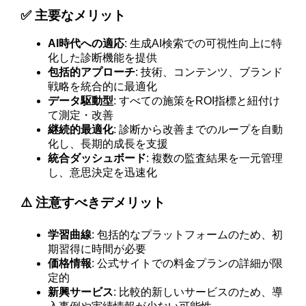
✅ 主要なメリット
AI時代への適応
: 生成AI検索での可視性向上に特
化した診断機能を提供
包括的アプローチ
: 技術、コンテンツ、ブランド
戦略を統合的に最適化
データ駆動型
: すべての施策をROI指標と紐付け
て測定・改善
継続的最適化
: 診断から改善までのループを自動
化し、長期的成長を支援
統合ダッシュボード
: 複数の監査結果を一元管理
し、意思決定を迅速化
⚠️ 注意すべきデメリット
学習曲線
: 包括的なプラットフォームのため、初
期習得に時間が必要
価格情報
: 公式サイトでの料金プランの詳細が限
定的
新興サービス
: 比較的新しいサービスのため、導