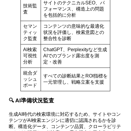
サイトのテクニカルSEO、パ
技術監
フォーマンス、構造上の問題
査
を包括的に分析
セマン
コンテンツの意味的な最適化
ティッ
状況を評価し、検索意図との
ク監査
整合性を診断
AI検索
ChatGPT、Perplexityなど生成
可視性
AIでのブランド露出度を測
分析
定・改善
統合ダ
すべての診断結果とROI指標を
ッシュ
一元管理し、戦略立案を支援
ボード
🔍 AI準備状況監査
生成AI時代の検索環境に対応するため、サイトやコン
テンツがAI検索エンジンに適切に認識されるかを診
断。構造化データ、コンテンツ品質、クローラビリテ