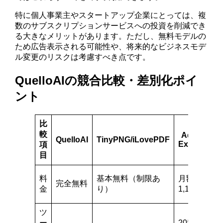
特に個人事業主やスタートアップ企業にとっては、複
数のサブスクリプションサービスへの投資を削減でき
る大きなメリットがあります。ただし、無料モデルの
ため広告表示される可能性や、将来的なビジネスモデ
ル変更のリスクは考慮すべき点です。
QuelloAIの競合比較・差別化ポイ
ント
比
較
Adobe
QuelloAI
TinyPNG/iLovePDF
Express
項
目
料
基本無料（制限あ
月額
完全無料
1
金
り）
1,180円
ツ
ー
20種類