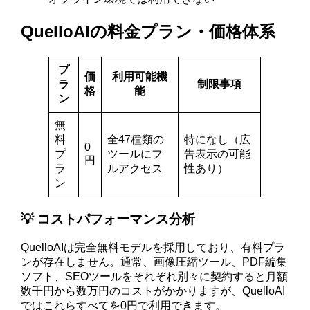
QuelloAIの料金プラン・価格体系
プ
価
利用可能機
ラ
制限事項
格
能
ン
無
料
全47種類の
特になし（広
0
プ
ツールにフ
告表示の可能
円
ラ
ルアクセス
性あり）
ン
💡 コストパフォーマンス分析
QuelloAIは完全無料モデルを採用しており、有料プラ
ンが存在しません。通常、画像圧縮ツール、PDF編集
ソフト、SEOツールをそれぞれ別々に契約すると月額
数千円から数万円のコストがかかりますが、QuelloAI
ではこれらすべてを0円で利用できます。