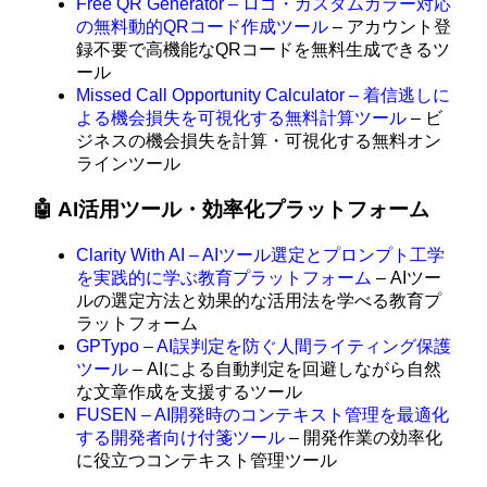
Free QR Generator – ロゴ・カスタムカラー対応
の無料動的QRコード作成ツール
– アカウント登
録不要で高機能なQRコードを無料生成できるツ
ール
Missed Call Opportunity Calculator – 着信逃しに
よる機会損失を可視化する無料計算ツール
– ビ
ジネスの機会損失を計算・可視化する無料オン
ラインツール
🤖 AI活用ツール・効率化プラットフォーム
Clarity With AI – AIツール選定とプロンプト工学
を実践的に学ぶ教育プラットフォーム
– AIツー
ルの選定方法と効果的な活用法を学べる教育プ
ラットフォーム
GPTypo – AI誤判定を防ぐ人間ライティング保護
ツール
– AIによる自動判定を回避しながら自然
な文章作成を支援するツール
FUSEN – AI開発時のコンテキスト管理を最適化
する開発者向け付箋ツール
– 開発作業の効率化
に役立つコンテキスト管理ツール