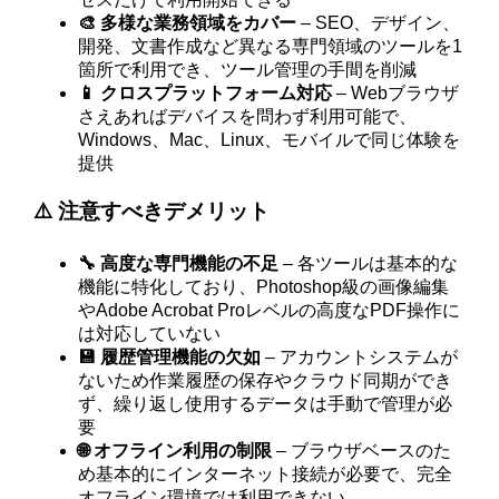
🎨 多様な業務領域をカバー
– SEO、デザイン、
開発、文書作成など異なる専門領域のツールを1
箇所で利用でき、ツール管理の手間を削減
📱 クロスプラットフォーム対応
– Webブラウザ
さえあればデバイスを問わず利用可能で、
Windows、Mac、Linux、モバイルで同じ体験を
提供
⚠️ 注意すべきデメリット
🔧 高度な専門機能の不足
– 各ツールは基本的な
機能に特化しており、Photoshop級の画像編集
やAdobe Acrobat Proレベルの高度なPDF操作に
は対応していない
💾 履歴管理機能の欠如
– アカウントシステムが
ないため作業履歴の保存やクラウド同期ができ
ず、繰り返し使用するデータは手動で管理が必
要
🌐 オフライン利用の制限
– ブラウザベースのた
め基本的にインターネット接続が必要で、完全
オフライン環境では利用できない