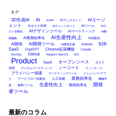
タグ
AI
3D生成AI
AIエージ
AIアシスタント
AI API
ェント
AIタスク管理
AIツール
AIチャットボット
AIテ
AIデザインツール
AIマーケティング
スト自動化
AI動
AI生産性向上
AI業務効率化
AI自動化
画編集
AI開発ツール
AI開発
B2B
Android
AI開発支援
SaaS
Chrome拡張機能
ChatGPT
Claude
GitHub
DevOps
Hargun's MacOS
iOS
Product
オープンソース
SaaS
タスク
ノーコード
管理
デジタルマーケティング
フィンテック
プライバシー保護
マーケティングツール
メニューバーアプ
業務効率化
ワークフロー自動化
人工知能
リ
機械学
開発
生産性向上
開発効率化
無料ツール
習
者ツール
最新のコラム