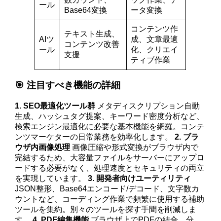
ール
Base64変換
ータ変換
コンテンツ作
テキスト生成、
AIツ
成、文章最適
コンテンツ改善
ール
化、クリエイ
支援
ティブ作業
🎯 注目すべき機能の詳細
1. SEO最適化ツール群
メタディスクリプション自動
生成、ハッシュタグ提案、キーワード密度分析など、
検索エンジン最適化に必要な基本機能を網羅。コンテ
ンツマーケターの日常業務を効率化します。
2. ブラ
ウザ内画像処理
画像圧縮や形式変換がブラウザ内で
完結するため、大容量ファイルをサーバーにアップロ
ードする必要がなく、処理速度とセキュリティの両立
を実現しています。
3. 開発者向けユーティリティ
JSON整形、Base64エンコード/デコード、文字数カ
ウントなど、コーディング作業で頻繁に使用する補助
ツールを集約。別々のツールを探す手間を削減しま
す。
4. PDF編集機能
ブラウザ上でPDFの結合、分