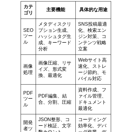
カテ
主要機能
具体的な用途
ゴリ
メタディスクリ
SNS投稿最適
SEO
プション生成、
化、検索エン
ツー
ハッシュタグ生
ジン対策、コ
ル
成、キーワード
ンテンツ戦略
分析
立案
Webサイト高
画像圧縮、リサ
画像
速化、ストレ
イズ、形式変
処理
ージ節約、モ
換、最適化
バイル対応
資料作成、フ
PDF
PDF編集、結
ァイル管理、
ツー
合、分割、圧縮
ドキュメント
ル
最適化
JSON整形、コ
コーディング
開発
ード検証、文字
効率化、デバ
者ツ
数カウント、
ッグ作業、デ