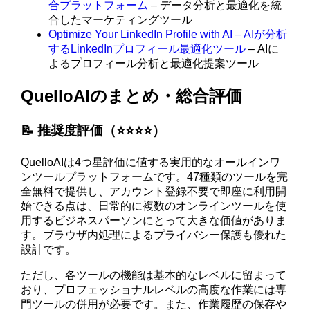
合プラットフォーム
– データ分析と最適化を統
合したマーケティングツール
Optimize Your LinkedIn Profile with AI – AIが分析
するLinkedInプロフィール最適化ツール
– AIに
よるプロフィール分析と最適化提案ツール
QuelloAIのまとめ・総合評価
📝 推奨度評価（⭐️⭐️⭐️⭐️）
QuelloAIは4つ星評価に値する実用的なオールインワ
ンツールプラットフォームです。47種類のツールを完
全無料で提供し、アカウント登録不要で即座に利用開
始できる点は、日常的に複数のオンラインツールを使
用するビジネスパーソンにとって大きな価値がありま
す。ブラウザ内処理によるプライバシー保護も優れた
設計です。
ただし、各ツールの機能は基本的なレベルに留まって
おり、プロフェッショナルレベルの高度な作業には専
門ツールの併用が必要です。また、作業履歴の保存や