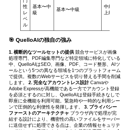
門
性
基本〜中
中級〜
基本〜中級
レ
級
上級
ベ
ル
🎯 QuelloAIの独自の強み
1. 横断的なツールセットの提供
競合サービスが画像
処理専門、PDF編集専門など特定領域に特化している
中、QuelloAIはSEO、画像、PDF、コード整形、AIツ
ールという5つの異なる領域を1つのプラットフォーム
で提供。複数のWebサービスを切り替える手間を削減
します。
2. 完全なアカウントレス設計
Canvaや
Adobe Expressが高機能である一方でアカウント登録
を必須とするのに対し、QuelloAIは登録手続きなしで
即座に全機能を利用可能。緊急時や一時的な利用シー
ンで圧倒的な利便性を発揮します。
3. プライバシー
ファーストのアーキテクチャ
ブラウザ内で処理が完
結する設計により、機密性の高いファイルをサーバー
に送信せずに処理できる点は、企業の情報セキュリテ