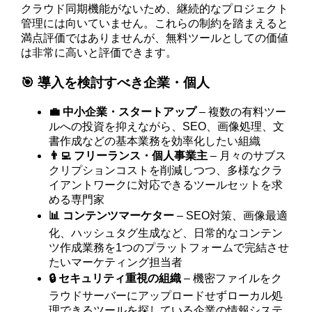
クラウド同期機能がないため、継続的なプロジェクト
管理には向いていません。これらの制約を踏まえると
満点評価ではありませんが、無料ツールとしての価値
は非常に高いと評価できます。
🎯 導入を検討すべき企業・個人
💼 中小企業・スタートアップ
– 複数の有料ツー
ルへの投資を抑えながら、SEO、画像処理、文
書作成などの基本業務を効率化したい組織
👨‍💻 フリーランス・個人事業主
– 月々のサブス
クリプションコストを削減しつつ、多様なクラ
イアントワークに対応できるツールセットを求
める専門家
📊 コンテンツマーケター
– SEO対策、画像最適
化、ハッシュタグ生成など、日常的なコンテン
ツ作成業務を1つのプラットフォームで完結させ
たいマーケティング担当者
🔒 セキュリティ重視の組織
– 機密ファイルをク
ラウドサーバーにアップロードせずローカル処
理できるツールを探している企業の情報システ