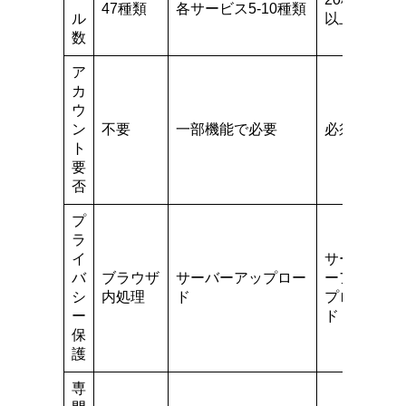
47種類
各サービス5-10種類
ル
以上
数
ア
カ
ウ
ン
不要
一部機能で必要
必須
ト
要
否
プ
ラ
イ
サーバ
バ
ブラウザ
サーバーアップロー
ーアッ
シ
内処理
ド
プロー
ー
ド
保
護
専