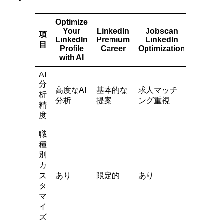
Optimize
Your
LinkedIn
Jobscan
項
LinkedIn
Premium
LinkedIn
目
Profile
Career
Optimization
with AI
AI
分
高度なAI
基本的な
求人マッチ
析
分析
提案
ング重視
精
度
職
種
別
カ
ス
あり
限定的
あり
タ
マ
イ
ズ