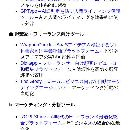
スキルを体系的に習得
GPTypo – AI誤判定を防ぐ人間ライティング保護
ツール
– AIと人間のライティングを効果的に使
い分け
💼 起業家・フリーランス向けツール
WrapperCheck – SaaSアイデアを検証するソロ
起業家向け事業評価プラットフォーム
– ビジネ
スアイデアの実現可能性を評価
Dixitapp – フリーランサー向け顧客レビュー自
動収集プラットフォーム
– 信頼性を高める顧客
評価の管理
The Gloey – ローカルビジネス向けAI自動マーケ
ティングエージェント
– マーケティング活動の
自動化
📊 マーケティング・分析ツール
ROI & Shine – AI時代のEC・ブランド最適化統
合プラットフォーム
– ECビジネスの総合的な最
適化