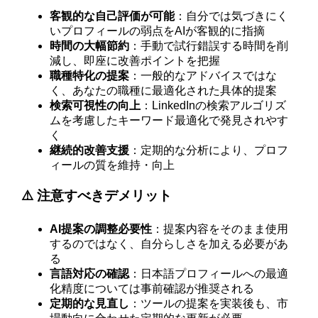
客観的な自己評価が可能
：自分では気づきにく
いプロフィールの弱点をAIが客観的に指摘
時間の大幅節約
：手動で試行錯誤する時間を削
減し、即座に改善ポイントを把握
職種特化の提案
：一般的なアドバイスではな
く、あなたの職種に最適化された具体的提案
検索可視性の向上
：LinkedInの検索アルゴリズ
ムを考慮したキーワード最適化で発見されやす
く
継続的改善支援
：定期的な分析により、プロフ
ィールの質を維持・向上
⚠️ 注意すべきデメリット
AI提案の調整必要性
：提案内容をそのまま使用
するのではなく、自分らしさを加える必要があ
る
言語対応の確認
：日本語プロフィールへの最適
化精度については事前確認が推奨される
定期的な見直し
：ツールの提案を実装後も、市