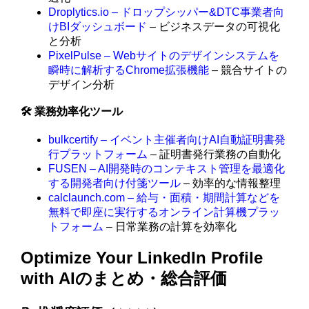
Droplytics.io – ドロップシッパー&DTC事業者向
けBIダッシュボード
– ビジネスデータの可視化
と分析
PixelPulse – Webサイトのデザインシステムを
瞬時に解析するChrome拡張機能
– 競合サイトの
デザイン分析
🛠️ 業務効率化ツール
bulkcertify – イベント主催者向けAI自動証明書発
行プラットフォーム
– 証明書発行業務の自動化
FUSEN – AI開発時のコンテキスト管理を最適化
する開発者向け付箋ツール
– 効率的な情報整理
calclaunch.com – 給与・面積・期間計算などを
無料で即座に実行するオンライン計算機プラッ
トフォーム
– 日常業務の計算を効率化
Optimize Your LinkedIn Profile
with AIのまとめ・総合評価