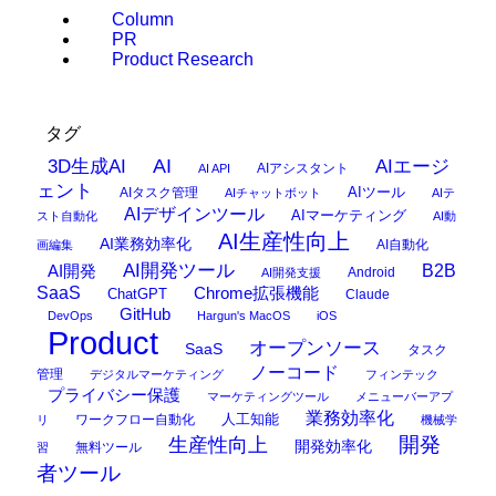
Column
PR
Product Research
タグ
AI
3D生成AI
AIエージ
AIアシスタント
AI API
ェント
AIタスク管理
AIツール
AIチャットボット
AIテ
AIデザインツール
AIマーケティング
スト自動化
AI動
AI生産性向上
AI業務効率化
AI自動化
画編集
AI開発ツール
AI開発
B2B
Android
AI開発支援
SaaS
Chrome拡張機能
ChatGPT
Claude
GitHub
DevOps
Hargun's MacOS
iOS
Product
オープンソース
SaaS
タスク
ノーコード
管理
デジタルマーケティング
フィンテック
プライバシー保護
マーケティングツール
メニューバーアプ
業務効率化
ワークフロー自動化
人工知能
リ
機械学
開発
生産性向上
開発効率化
無料ツール
習
者ツール