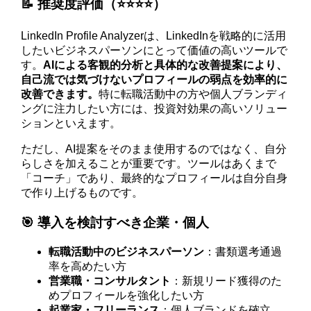
📝 推奨度評価（⭐️⭐️⭐️⭐️）
LinkedIn Profile Analyzerは、LinkedInを戦略的に活用
したいビジネスパーソンにとって価値の高いツールで
す。
AIによる客観的分析と具体的な改善提案により、
自己流では気づけないプロフィールの弱点を効率的に
改善できます。
特に転職活動中の方や個人ブランディ
ングに注力したい方には、投資対効果の高いソリュー
ションといえます。
ただし、AI提案をそのまま使用するのではなく、自分
らしさを加えることが重要です。ツールはあくまで
「コーチ」であり、最終的なプロフィールは自分自身
で作り上げるものです。
🎯 導入を検討すべき企業・個人
転職活動中のビジネスパーソン
：書類選考通過
率を高めたい方
営業職・コンサルタント
：新規リード獲得のた
めプロフィールを強化したい方
起業家・フリーランス
：個人ブランドを確立