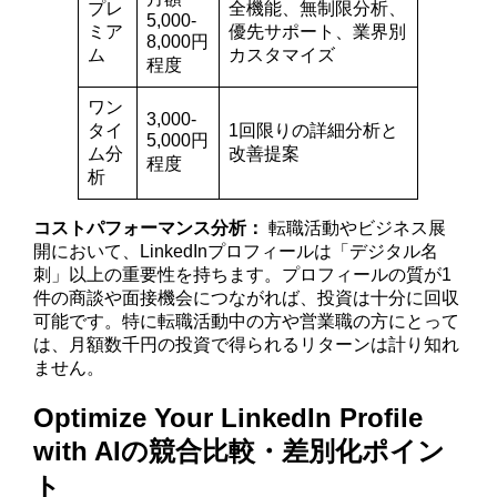
プレ
全機能、無制限分析、
5,000-
ミア
優先サポート、業界別
8,000円
ム
カスタマイズ
程度
ワン
3,000-
タイ
1回限りの詳細分析と
5,000円
ム分
改善提案
程度
析
コストパフォーマンス分析：
転職活動やビジネス展
開において、LinkedInプロフィールは「デジタル名
刺」以上の重要性を持ちます。プロフィールの質が1
件の商談や面接機会につながれば、投資は十分に回収
可能です。特に転職活動中の方や営業職の方にとって
は、月額数千円の投資で得られるリターンは計り知れ
ません。
Optimize Your LinkedIn Profile
with AIの競合比較・差別化ポイン
ト