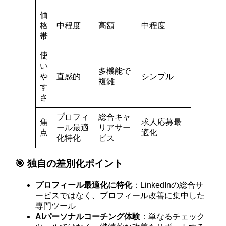
価
格
中程度
高額
中程度
帯
使
い
多機能で
や
直感的
シンプル
複雑
す
さ
プロフィ
総合キャ
焦
求人応募最
ール最適
リアサー
点
適化
化特化
ビス
🎯 独自の差別化ポイント
プロフィール最適化に特化
：LinkedInの総合サ
ービスではなく、プロフィール改善に集中した
専門ツール
AIパーソナルコーチング体験
：単なるチェック