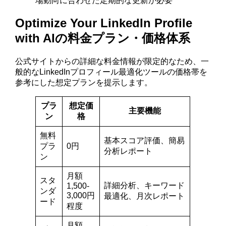
場動向に合わせた定期的な更新が必要
Optimize Your LinkedIn Profile
with AIの料金プラン・価格体系
公式サイトからの詳細な料金情報が限定的なため、一
般的なLinkedInプロフィール最適化ツールの価格帯を
参考にした想定プランを提示します。
プラ
想定価
主要機能
ン
格
無料
基本スコア評価、簡易
プラ
0円
分析レポート
ン
月額
スタ
詳細分析、キーワード
1,500-
ンダ
3,000円
最適化、月次レポート
ード
程度
月額