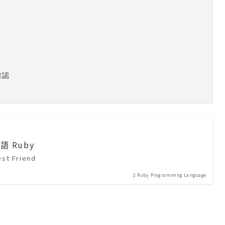
認

 Ruby
st Friend
Ruby Programming Language