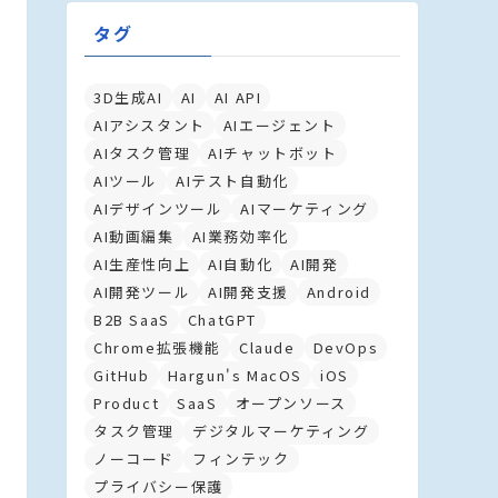
タグ
3D生成AI
AI
AI API
AIアシスタント
AIエージェント
AIタスク管理
AIチャットボット
AIツール
AIテスト自動化
AIデザインツール
AIマーケティング
AI動画編集
AI業務効率化
AI生産性向上
AI自動化
AI開発
AI開発ツール
AI開発支援
Android
B2B SaaS
ChatGPT
Chrome拡張機能
Claude
DevOps
GitHub
Hargun's MacOS
iOS
Product
SaaS
オープンソース
タスク管理
デジタルマーケティング
ノーコード
フィンテック
プライバシー保護