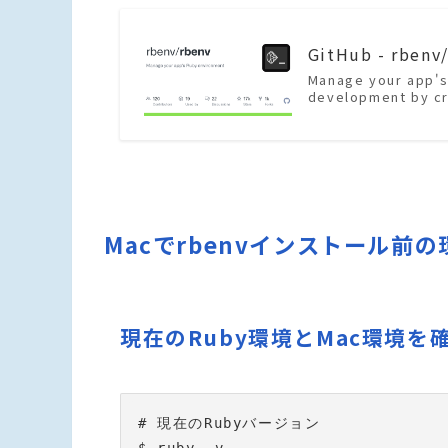
GitHub - rbenv
Manage your app's
development by cr
Macでrbenvインストール前
現在のRuby環境とMac環境を
# 現在のRubyバージョン
