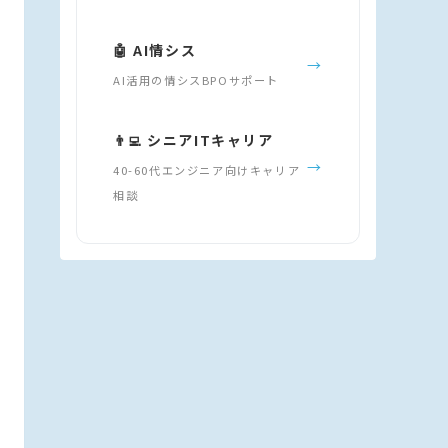
🤖 AI情シス
→
AI活用の情シスBPOサポート
👨‍💻 シニアITキャリア
→
40-60代エンジニア向けキャリア
相談