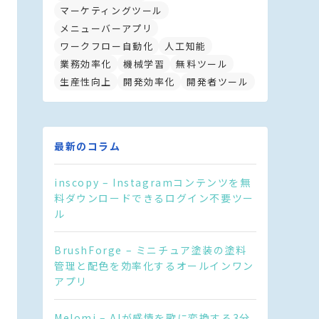
マーケティングツール
メニューバーアプリ
ワークフロー自動化
人工知能
業務効率化
機械学習
無料ツール
生産性向上
開発効率化
開発者ツール
最新のコラム
inscopy – Instagramコンテンツを無
料ダウンロードできるログイン不要ツー
ル
BrushForge – ミニチュア塗装の塗料
管理と配色を効率化するオールインワン
アプリ
Melomi – AIが感情を歌に変換する3分