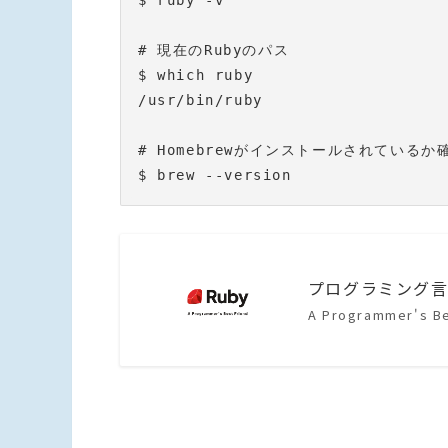
$ ruby -v

# 現在のRubyのパス

$ which ruby

/usr/bin/ruby

# Homebrewがインストールされているか確
$ brew --version
プログラミング言語
A Programmer's Be