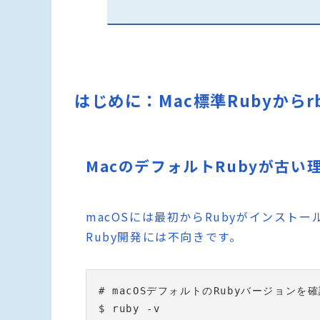
はじめに：Mac標準Rubyからr
MacのデフォルトRubyが古い
macOSには最初からRubyがインス
Ruby開発には不向きです。
# macOSデフォルトのRubyバージョンを確
$ ruby -v
