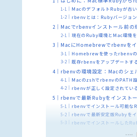
はじめに：Mac標準Rubyからr
MacのデフォルトRubyが古
rbenvとは：Rubyバージ
Macでrbenvインストール前
現在のRuby環境とMac環境
MacにHomebrewでrben
Homebrewを使ったrben
既存rbenvをアップデート
rbenvの環境設定：Macのシ
MacのzshでrbenvのPAT
rbenvが正しく設定されてい
rbenvで最新Rubyをインス
rbenvでインストール可能な
rbenvで最新安定版Ruby
rbenvでインストールしたR