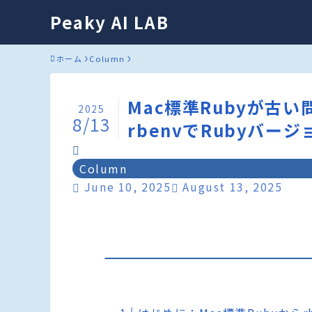
Peaky AI LAB
ホーム
Column
Mac標準Rubyが古
2025
8/13
rbenvでRubyバ
Column
June 10, 2025
August 13, 2025