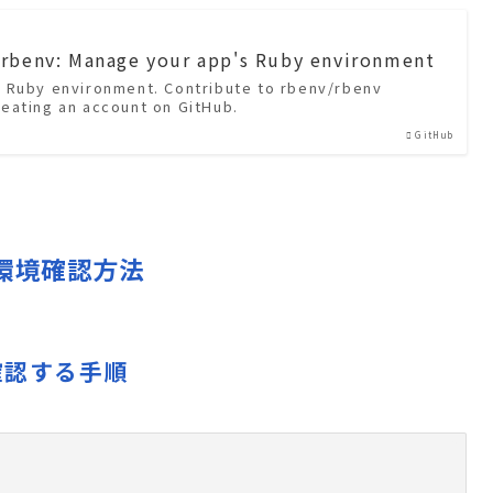
/rbenv: Manage your app's Ruby environment
 Ruby environment. Contribute to rbenv/rbenv
eating an account on GitHub.
GitHub
の環境確認方法
確認する手順