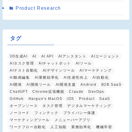
Product Research
タグ
3D生成AI
AI
AI API
AIアシスタント
AIエージェント
AIタスク管理
AIチャットボット
AIツール
AIテスト自動化
AIデザインツール
AIマーケティング
AI動画編集
AI業務効率化
AI生産性向上
AI自動化
AI開発
AI開発ツール
AI開発支援
Android
B2B SaaS
ChatGPT
Chrome拡張機能
Claude
DevOps
GitHub
Hargun's MacOS
iOS
Product
SaaS
オープンソース
タスク管理
デジタルマーケティング
ノーコード
フィンテック
プライバシー保護
マーケティングツール
メニューバーアプリ
ワークフロー自動化
人工知能
業務効率化
機械学習