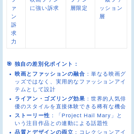
ァ
に強い訴求
層限定
ッション
ン
層
訴
求
力
🎯 独自の差別化ポイント：
映画とファッションの融合
：単なる映画グ
ッズではなく、実用的なファッションアイ
テムとして設計
ライアン・ゴズリング効果
：世界的人気俳
優のスタイルを直接体験できる稀有な機会
ストーリー性
：「Project Hail Mary」と
いう注目作品との連動による話題性
品質とデザインの両立
：コレクションアイ