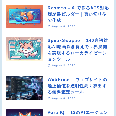
Resmeo – AIで作るATS対応
履歴書ビルダー｜買い切り型
で作成
August 8, 2026
SpeakSwap.io – 140言語対
応AI動画吹き替えで世界展開
を実現するローカライゼーシ
ョンツール
August 8, 2026
WebPrice – ウェブサイトの
適正価値を透明性高く算出す
る無料査定ツール
August 8, 2026
Vora IQ – 13のAIエージェン