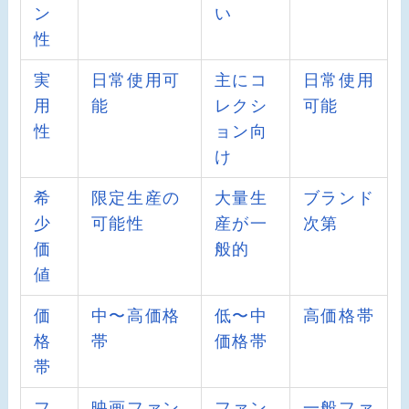
ン
い
性
実
日常使用可
主にコ
日常使用
用
能
レクシ
可能
性
ョン向
け
希
限定生産の
大量生
ブランド
少
可能性
産が一
次第
価
般的
値
価
中〜高価格
低〜中
高価格帯
格
帯
価格帯
帯
フ
映画ファン
ファン
一般ファ