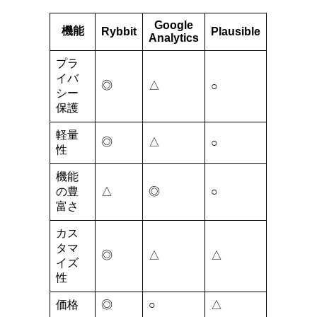
Google
機能
Rybbit
Plausible
Analytics
プラ
イバ
◎
△
○
シー
保護
軽量
◎
△
○
性
機能
の豊
△
◎
○
富さ
カス
タマ
◎
△
△
イズ
性
価格
◎
○
△