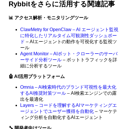
Rybbitをさらに活用する関連記事
📊 アクセス解析・モニタリングツール
ClawMetry for OpenClaw – AI エージェント監視
に特化したリアルタイム可観測性ダッシュボー
ド
– AIエージェントの動作を可視化する監視ツ
ール
Agent Monitor – AIボット・クローラーのサーバ
ーサイド分析ツール
– ボットトラフィックを詳
細に分析するツール
🤖 AI活用プラットフォーム
Omnia – AI検索時代のブランド可視性を最大化
するAI推奨対策ツール
– AI検索エンジンでの露
出を最適化
Layers – コードを理解するAIマーケティングエ
ージェントでユーザー獲得を自動化
– マーケテ
ィング分析を自動化するAIエージェント
🔧 開発者向けツール