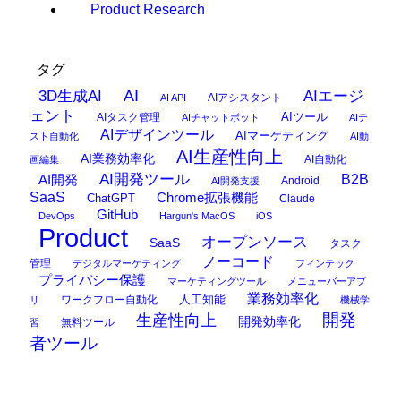
Product Research
タグ
AI
3D生成AI
AIエージ
AIアシスタント
AI API
ェント
AIタスク管理
AIツール
AIチャットボット
AIテ
AIデザインツール
AIマーケティング
スト自動化
AI動
AI生産性向上
AI業務効率化
AI自動化
画編集
AI開発ツール
AI開発
B2B
Android
AI開発支援
SaaS
Chrome拡張機能
ChatGPT
Claude
GitHub
DevOps
Hargun's MacOS
iOS
Product
オープンソース
SaaS
タスク
ノーコード
管理
デジタルマーケティング
フィンテック
プライバシー保護
マーケティングツール
メニューバーアプ
業務効率化
ワークフロー自動化
人工知能
リ
機械学
開発
生産性向上
開発効率化
無料ツール
習
者ツール