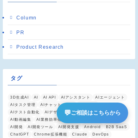
Column
PR
Product Research
タグ
3D生成AI
AI
AI API
AIアシスタント
AIエージェント
AIタスク管理
AIチャットボット
AIツール
💬
ご相談はこちらから
AIテスト自動化
AIデザインツール
AIマーケティング
AI動画編集
AI業務効率化
AI生産性向上
AI自動化
AI開発
AI開発ツール
AI開発支援
Android
B2B SaaS
ChatGPT
Chrome拡張機能
Claude
DevOps