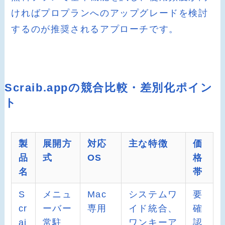
ければプロプランへのアップグレードを検討
するのが推奨されるアプローチです。
Scraib.appの競合比較・差別化ポイン
ト
製
展開方
対応
主な特徴
価
品
式
OS
格
名
帯
S
メニュ
Mac
システムワ
要
cr
ーバー
専用
イド統合、
確
ai
常駐
ワンキーア
認