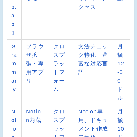
b.
クセス
a
p
p
G
ブラウ
クロ
文法チェッ
月
ra
ザ拡
スプ
ク特化、豊
額
m
張・専
ラッ
富な対応言
12
m
用アプ
トフ
語
-3
ar
リ
ォー
0
ly
ム
ド
ル
N
Notio
クロ
Notion専
月
ot
n内蔵
スプ
用、ドキュ
額
io
ラッ
メント作成
10