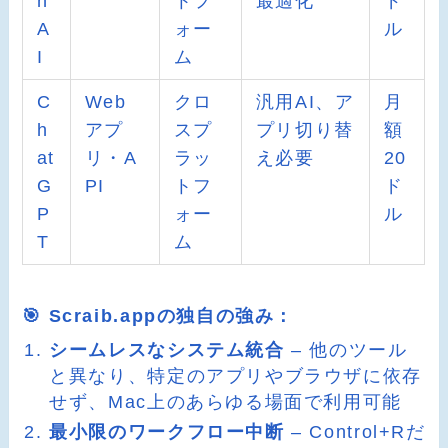
n
トフ
最適化
ド
A
ォー
ル
I
ム
C
Web
クロ
汎用AI、ア
月
h
アプ
スプ
プリ切り替
額
at
リ・A
ラッ
え必要
20
G
PI
トフ
ド
P
ォー
ル
T
ム
🎯 Scraib.appの独自の強み：
シームレスなシステム統合
– 他のツール
と異なり、特定のアプリやブラウザに依存
せず、Mac上のあらゆる場面で利用可能
最小限のワークフロー中断
– Control+Rだ