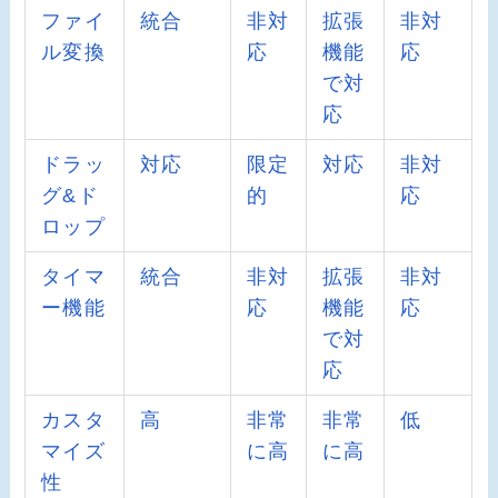
ファイ
統合
非対
拡張
非対
ル変換
応
機能
応
で対
応
ドラッ
対応
限定
対応
非対
グ&ド
的
応
ロップ
タイマ
統合
非対
拡張
非対
ー機能
応
機能
応
で対
応
カスタ
高
非常
非常
低
マイズ
に高
に高
性