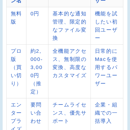
ン名
ザー
無料
0円
基本的な通知
機能を試
版
管理、限定的
したい初
なファイル変
回ユーザ
換
ー
プロ
約2,
全機能アクセ
日常的に
版
000-
ス、無制限の
Macを使
（買
3,00
変換、高度な
用するパ
い切
0円
カスタマイズ
ワーユー
り）
（推
ザー
定）
エン
要問
チームライセ
企業・組
ター
い合
ンス、優先サ
織での一
プラ
わせ
ポート
括導入
イズ