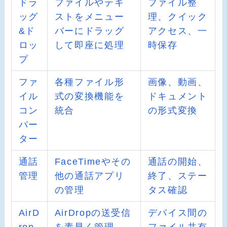
ドラ
ファイルやテキ
ファイル整
ッグ
ストをメニュー
理、クイック
&ド
バーにドラッグ
アクセス、一
ロッ
して即座に処理
時保存
プ
ファ
各種ファイル形
画像、動画、
イル
式の変換機能を
ドキュメント
コン
統合
の形式変換
バー
ター
通話
FaceTimeやその
通話の開始、
管理
他の通話アプリ
終了、ステー
の管理
タス確認
AirD
AirDropの送受信
デバイス間の