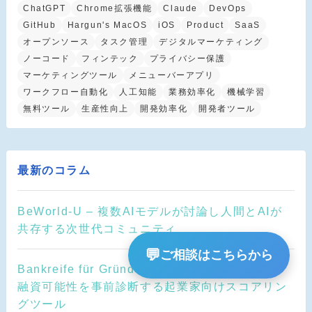
ChatGPT
Chrome拡張機能
Claude
DevOps
GitHub
Hargun's MacOS
iOS
Product
SaaS
オープンソース
タスク管理
デジタルマーケティング
ノーコード
フィンテック
プライバシー保護
マーケティングツール
メニューバーアプリ
ワークフロー自動化
人工知能
業務効率化
機械学習
無料ツール
生産性向上
開発効率化
開発者ツール
最新のコラム
BeWorld-U – 複数AIモデルが討論し人間とAIが
共存する次世代コミュニティ
💬
ご相談はこちらから
Bankreife für Gründer — TrioConsens – 銀行
融資可能性を事前診断する起業家向けスコアリン
グツール