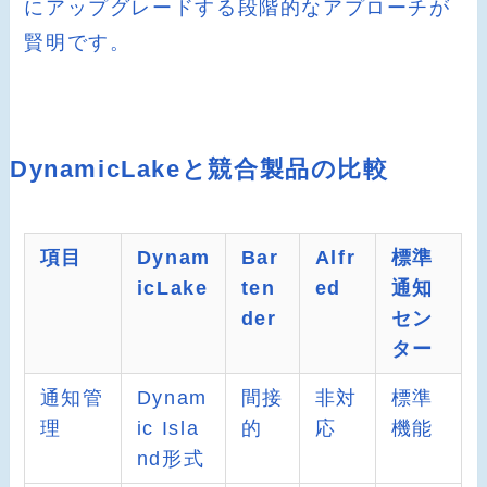
にアップグレードする段階的なアプローチが
賢明です。
DynamicLakeと競合製品の比較
項目
Dynam
Bar
Alfr
標準
icLake
ten
ed
通知
der
セン
ター
通知管
Dynam
間接
非対
標準
理
ic Isla
的
応
機能
nd形式