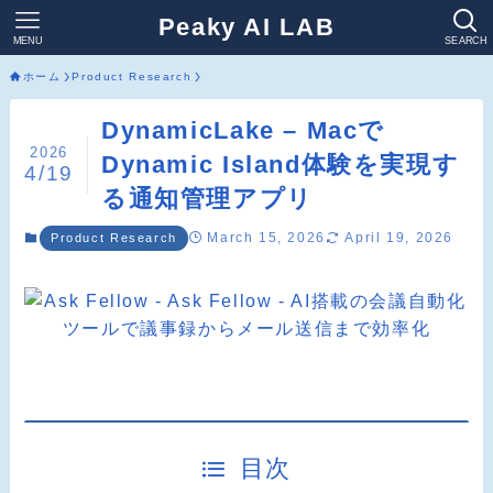
Peaky AI LAB
MENU
SEARCH
ホーム
Product Research
DynamicLake – Macで
2026
Dynamic Island体験を実現す
4/19
る通知管理アプリ
March 15, 2026
April 19, 2026
Product Research
目次