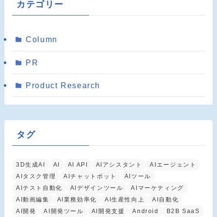
カテゴリー
Column
PR
Product Research
タグ
3D生成AI
AI
AI API
AIアシスタント
AIエージェント
AIタスク管理
AIチャットボット
AIツール
AIテスト自動化
AIデザインツール
AIマーケティング
AI動画編集
AI業務効率化
AI生産性向上
AI自動化
AI開発
AI開発ツール
AI開発支援
Android
B2B SaaS