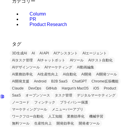
カテゴリー
Column
PR
Product Research
タグ
3D生成AI
AI
AI API
AIアシスタント
AIエージェント
AIタスク管理
AIチャットボット
AIツール
AIテスト自動化
AIデザインツール
AIマーケティング
AI動画編集
AI業務効率化
AI生産性向上
AI自動化
AI開発
AI開発ツール
AI開発支援
Android
B2B SaaS
ChatGPT
Chrome拡張機能
Claude
DevOps
GitHub
Hargun's MacOS
iOS
Product
SaaS
オープンソース
タスク管理
デジタルマーケティング
ノーコード
フィンテック
プライバシー保護
マーケティングツール
メニューバーアプリ
ワークフロー自動化
人工知能
業務効率化
機械学習
無料ツール
生産性向上
開発効率化
開発者ツール