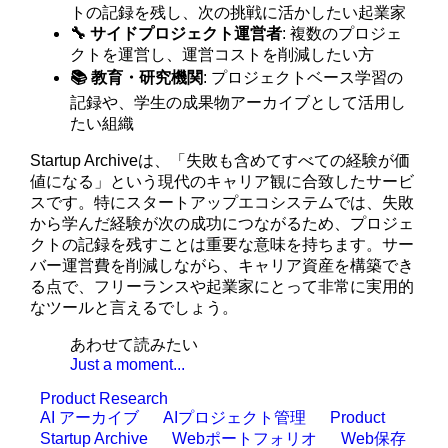
トの記録を残し、次の挑戦に活かしたい起業家
🔧 サイドプロジェクト運営者
: 複数のプロジェ
クトを運営し、運営コストを削減したい方
📚 教育・研究機関
: プロジェクトベース学習の
記録や、学生の成果物アーカイブとして活用し
たい組織
Startup Archiveは、「失敗も含めてすべての経験が価
値になる」という現代のキャリア観に合致したサービ
スです。特にスタートアップエコシステムでは、失敗
から学んだ経験が次の成功につながるため、プロジェ
クトの記録を残すことは重要な意味を持ちます。サー
バー運営費を削減しながら、キャリア資産を構築でき
る点で、フリーランスや起業家にとって非常に実用的
なツールと言えるでしょう。
あわせて読みたい
Just a moment...
Product Research
AI アーカイブ
AIプロジェクト管理
Product
Startup Archive
Webポートフォリオ
Web保存