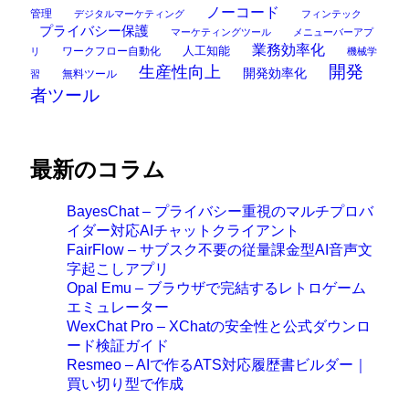
ノーコード
管理
デジタルマーケティング
フィンテック
プライバシー保護
マーケティングツール
メニューバーアプ
業務効率化
ワークフロー自動化
人工知能
リ
機械学
開発
生産性向上
開発効率化
無料ツール
習
者ツール
最新のコラム
BayesChat – プライバシー重視のマルチプロバ
イダー対応AIチャットクライアント
FairFlow – サブスク不要の従量課金型AI音声文
字起こしアプリ
Opal Emu – ブラウザで完結するレトロゲーム
エミュレーター
WexChat Pro – XChatの安全性と公式ダウンロ
ード検証ガイド
Resmeo – AIで作るATS対応履歴書ビルダー｜
買い切り型で作成