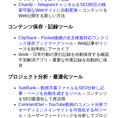
Chanify – TelegramチャンネルをSEO対応の検
索可能なWebサイトに自動変換
– コンテンツを
Web公開する新しい方法
コンテンツ保存・記録ツール
ClipStack – Pocket後継の全文検索対応ワンクリ
ック保存ブックマークツール
– Web記事やリソ
ースを効率的にアーカイブ
dvivb – 日常行動の実行記録を自動保存する確認
不安解消アプリ – 重要な作業記録を自動的に保
存
プロジェクト分析・最適化ツール
SubRank – 動画字幕ファイルをSEO分析し記
事・ページを自動生成するツール
– コンテンツ
をSEO最適化して再活用
CommentOwl – YouTube動画のコメント分析で
オーディエンスインサイトを可視化するAIツー
ル
– ユーザーフィードバックを分析してプロジ