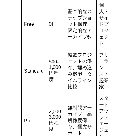
個
基本的なス
人・
ナップショ
サイ
Free
0円
ット保存、
ドプ
限定的なア
ロジ
ーカイブ数
ェク
ト
複数プロジ
フリ
ェクトの保
ーラ
500-
1,000
存、埋め込
ン
Standard
円程
み機能、タ
ス・
度
イムライン
起業
比較
家
スタ
ート
無制限アー
アッ
2,000-
カイブ、高
3,000
プ・
解像度保
Pro
円程
エー
存、優先サ
度
ジェ
ポート