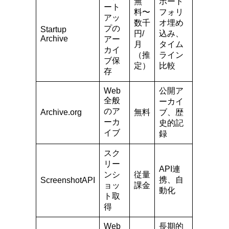
無
ポート
ート
料〜
フォリ
アッ
数千
オ埋め
プの
Startup
円/
込み、
Archive
アー
月
タイム
カイ
（推
ライン
ブ保
定）
比較
存
Web
公開ア
全般
ーカイ
のア
Archive.org
無料
ブ、歴
ーカ
史的記
イブ
録
スク
リー
API連
ンシ
従量
携、自
ScreenshotAPI
ョッ
課金
動化
ト取
得
Web
長期的