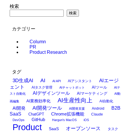
検索
検索
カテゴリー
Column
PR
Product Research
タグ
AI
3D生成AI
AIエージ
AIアシスタント
AI API
ェント
AIタスク管理
AIツール
AIチャットボット
AIテ
AIデザインツール
AIマーケティング
スト自動化
AI動
AI生産性向上
AI業務効率化
AI自動化
画編集
AI開発ツール
AI開発
B2B
Android
AI開発支援
SaaS
Chrome拡張機能
ChatGPT
Claude
GitHub
DevOps
Hargun's MacOS
iOS
Product
オープンソース
SaaS
タスク