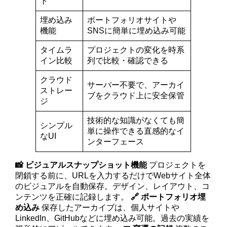
ト
埋め込み
ポートフォリオサイトや
機能
SNSに簡単に埋め込み可能
タイムラ
プロジェクトの変化を時系
イン比較
列で比較・確認できる
クラウド
サーバー不要で、アーカイ
ストレー
ブをクラウド上に安全保管
ジ
技術的な知識がなくても簡
シンプル
単に操作できる直感的なイ
なUI
ンターフェース
📸 ビジュアルスナップショット機能
プロジェクトを
閉鎖する前に、URLを入力するだけでWebサイト全体
のビジュアルを自動保存。デザイン、レイアウト、コ
ンテンツを正確に記録します。
🔗 ポートフォリオ埋
め込み
保存したアーカイブは、個人サイトや
LinkedIn、GitHubなどに埋め込み可能。過去の実績を