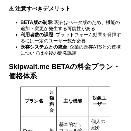
⚠️ 注意すべきデメリット
BETA版の制限
: 現在はベータ版のため、機能の
追加・変更が発生する可能性がある
利用者数の課題
: プラットフォーム効果を発揮す
るには一定のユーザー数が必要
既存システムとの統合
: 企業の既存ATSとの連携
については今後の開発課題
Skipwait.me BETAの料金プラン・
価格体系
月
額
対象ユ
プラン名
主な機能
料
ーザー
金
個人の
基本的なリ
紹介
無
ファラル管