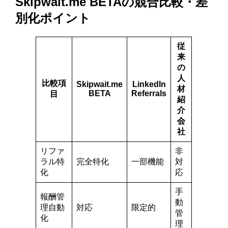
Skipwait.me BETAの競合比較・差
別化ポイント
従
来
の
人
比較項
Skipwait.me
LinkedIn
材
BETA
Referrals
目
紹
介
会
社
リファ
非
ラル特
完全特化
一部機能
対
化
応
手
報酬管
動
理自動
対応
限定的
管
化
理