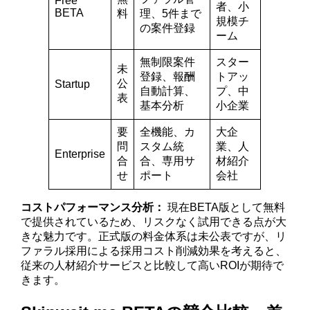
Free
者、小
BETA
料
理、5件まで
規模チ
の案件登録
ーム
無制限案件
スター
未
登録、報酬
トアッ
公
Startup
自動計算、
プ、中
表
基本分析
小企業
要
全機能、カ
大企
問
スタム統
業、人
Enterprise
合
合、専用サ
材紹介
せ
ポート
会社
コストパフォーマンス分析：
現在BETA版として無料
で提供されているため、リスクなく試用できる点が大
きな魅力です。正式版の料金体系は未公表ですが、リ
ファラル採用による採用コスト削減効果を考えると、
従来の人材紹介サービスと比較して高いROIが期待で
きます。