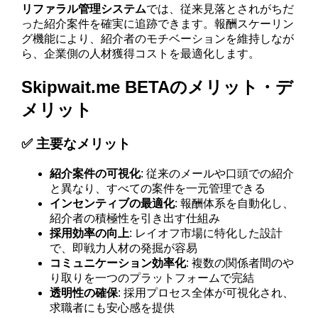
リファラル管理システム
では、従来見落とされがちだ
った紹介案件を確実に追跡できます。報酬スケーリン
グ機能により、紹介者のモチベーションを維持しなが
ら、企業側の人材獲得コストを最適化します。
Skipwait.me BETAのメリット・デ
メリット
✅ 主要なメリット
紹介案件の可視化
: 従来のメールや口頭での紹介
と異なり、すべての案件を一元管理できる
インセンティブの最適化
: 報酬体系を自動化し、
紹介者の積極性を引き出す仕組み
採用効率の向上
: レイオフ市場に特化した設計
で、即戦力人材の発掘が容易
コミュニケーション効率化
: 複数の関係者間のや
り取りを一つのプラットフォームで完結
透明性の確保
: 採用プロセス全体が可視化され、
求職者にも安心感を提供