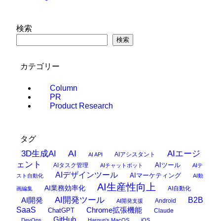
検索
検索
カテゴリー
Column
PR
Product Research
タグ
AI
3D生成AI
AIエージ
AIアシスタント
AI API
ェント
AIタスク管理
AIツール
AIチャットボット
AIテ
AIデザインツール
AIマーケティング
スト自動化
AI動
AI生産性向上
AI業務効率化
AI自動化
画編集
AI開発ツール
AI開発
B2B
Android
AI開発支援
SaaS
Chrome拡張機能
ChatGPT
Claude
GitHub
DevOps
Hargun's MacOS
iOS