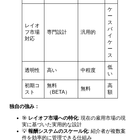
ケ
ー
ス
レイオ
バ
フ市場
専門設計
汎用的
イ
対応
ケ
ー
ス
低
透明性
高い
中程度
い
初期コ
無料
高
無料
スト
（BETA）
額
独自の強み：
🎯
レイオフ市場への特化
: 現在の雇用市場の現
実に基づいた実用的な設計
💡
報酬システムのスケール化
: 紹介者が複数案
件を効率的に管理できる仕組み