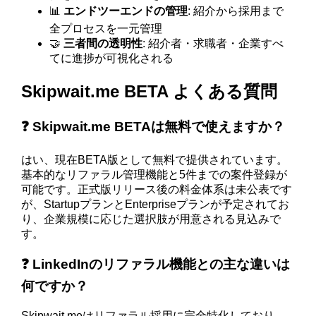
📊
エンドツーエンドの管理
: 紹介から採用まで
全プロセスを一元管理
🤝
三者間の透明性
: 紹介者・求職者・企業すべ
てに進捗が可視化される
Skipwait.me BETA よくある質問
❓ Skipwait.me BETAは無料で使えますか？
はい、現在BETA版として無料で提供されています。
基本的なリファラル管理機能と5件までの案件登録が
可能です。正式版リリース後の料金体系は未公表です
が、StartupプランとEnterpriseプランが予定されてお
り、企業規模に応じた選択肢が用意される見込みで
す。
❓ LinkedInのリファラル機能との主な違いは
何ですか？
Skipwait.meはリファラル採用に完全特化しており、