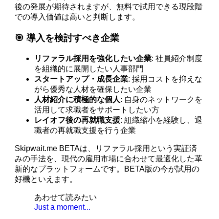
後の発展が期待されますが、無料で試用できる現段階
での導入価値は高いと判断します。
🎯 導入を検討すべき企業
リファラル採用を強化したい企業
: 社員紹介制度
を組織的に展開したい人事部門
スタートアップ・成長企業
: 採用コストを抑えな
がら優秀な人材を確保したい企業
人材紹介に積極的な個人
: 自身のネットワークを
活用して求職者をサポートしたい方
レイオフ後の再就職支援
: 組織縮小を経験し、退
職者の再就職支援を行う企業
Skipwait.me BETAは、リファラル採用という実証済
みの手法を、現代の雇用市場に合わせて最適化した革
新的なプラットフォームです。BETA版の今が試用の
好機といえます。
あわせて読みたい
Just a moment...