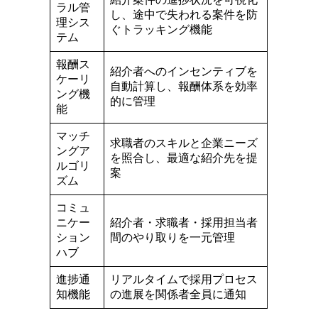
ラル管
し、途中で失われる案件を防
理シス
ぐトラッキング機能
テム
報酬ス
紹介者へのインセンティブを
ケーリ
自動計算し、報酬体系を効率
ング機
的に管理
能
マッチ
求職者のスキルと企業ニーズ
ングア
を照合し、最適な紹介先を提
ルゴリ
案
ズム
コミュ
ニケー
紹介者・求職者・採用担当者
ション
間のやり取りを一元管理
ハブ
進捗通
リアルタイムで採用プロセス
知機能
の進展を関係者全員に通知