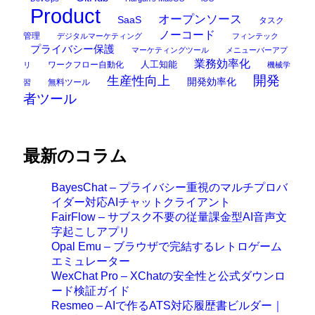
Product
オープンソース
SaaS
タスク
ノーコード
管理
デジタルマーケティング
フィンテック
プライバシー保護
マーケティングツール
メニューバーアプ
業務効率化
ワークフロー自動化
人工知能
リ
機械学
開発
生産性向上
開発効率化
無料ツール
習
者ツール
最新のコラム
BayesChat – プライバシー重視のマルチプロバ
イダー対応AIチャットクライアント
FairFlow – サブスク不要の従量課金型AI音声文
字起こしアプリ
Opal Emu – ブラウザで完結するレトロゲーム
エミュレーター
WexChat Pro – XChatの安全性と公式ダウンロ
ード検証ガイド
Resmeo – AIで作るATS対応履歴書ビルダー｜