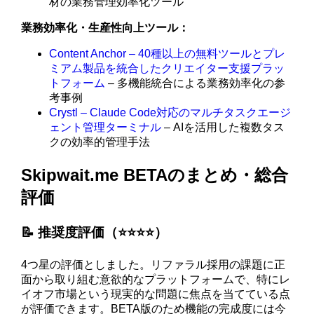
材の業務管理効率化ツール
業務効率化・生産性向上ツール：
Content Anchor – 40種以上の無料ツールとプレ
ミアム製品を統合したクリエイター支援プラッ
トフォーム
– 多機能統合による業務効率化の参
考事例
Crystl – Claude Code対応のマルチタスクエージ
ェント管理ターミナル
– AIを活用した複数タス
クの効率的管理手法
Skipwait.me BETAのまとめ・総合
評価
📝 推奨度評価（⭐️⭐️⭐️⭐️）
4つ星の評価としました。リファラル採用の課題に正
面から取り組む意欲的なプラットフォームで、特にレ
イオフ市場という現実的な問題に焦点を当てている点
が評価できます。BETA版のため機能の完成度には今