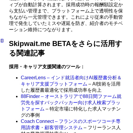
ィブが自動計算されます。採用成功時の報酬額設定か
ら支払い管理まで、プラットフォーム上で透明性を保
ちながら一元管理できます。これにより従来の手動管
理で発生していたミスや遅延を防ぎ、紹介者のモチベ
ーション維持につながります。
Skipwait.me BETAをさらに活用す
る関連記事
採用・キャリア支援関連のツール：
CareerLens – インド就活者向けAI履歴書分析＆
キャリア支援プラットフォーム
– AI技術を活用
した履歴書最適化で採用成功率を向上
88Finder – オーストラリアで88日間ファーム就
労先を探すバックパッカー向け求人検索プラッ
トフォーム
– 特定市場に特化した求人マッチン
グの事例
Coach Connect – フランスのスポーツコーチ専
用請求書・顧客管理システム
– フリーランス人