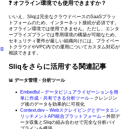
❓ オフライン環境でも使用できますか？
いいえ、Sliqは完全なクラウドベースのSaaSプラッ
トフォームのため、インターネット接続が必須です。
オフライン環境では使用できません。ただし、エンタ
ープライズプランでは専用環境の構築が可能なため、
セキュリティ要件が厳しい組織向けには、プライベー
トクラウドやVPC内での運用についてカスタム対応が
相談できます。
Sliqをさらに活用する関連記事
📊 データ管理・分析ツール
Embedful – データビジュアライゼーションを簡
単に作成・共有できる分析ツール
– クレンジン
グ後のデータを効果的に可視化
Context.dev – Webスクレイピングとデータエン
リッチメントAPI統合プラットフォーム
– 外部デ
ータ収集とSliqの組み合わせで完全な分析パイ
プラインを構築