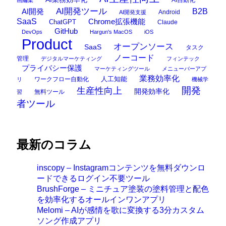
AI自動化
画編集
AI開発ツール
AI開発
B2B
Android
AI開発支援
SaaS
Chrome拡張機能
ChatGPT
Claude
GitHub
DevOps
Hargun's MacOS
iOS
Product
オープンソース
SaaS
タスク
ノーコード
管理
デジタルマーケティング
フィンテック
プライバシー保護
マーケティングツール
メニューバーアプ
業務効率化
ワークフロー自動化
人工知能
リ
機械学
開発
生産性向上
開発効率化
無料ツール
習
者ツール
最新のコラム
inscopy – Instagramコンテンツを無料ダウンロ
ードできるログイン不要ツール
BrushForge – ミニチュア塗装の塗料管理と配色
を効率化するオールインワンアプリ
Melomi – AIが感情を歌に変換する3分カスタム
ソング作成アプリ