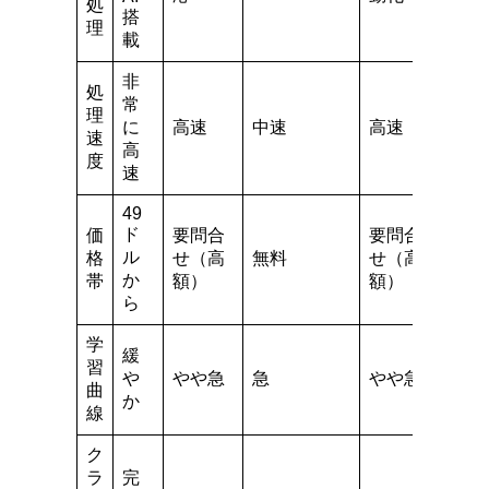
処
搭
理
載
非
処
常
理
に
高速
中速
高速
速
高
度
速
49
ド
価
要問合
要問合
ル
格
せ（高
無料
せ（高
か
帯
額）
額）
ら
学
緩
習
や
やや急
急
やや急
曲
か
線
ク
ラ
完