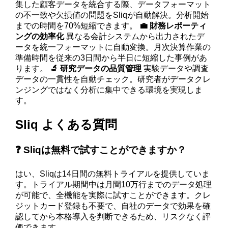
集した顧客データを統合する際、データフォーマット
の不一致や欠損値の問題をSliqが自動解決。分析開始
までの時間を70%短縮できます。
💼 財務レポーティ
ングの効率化
異なる会計システムから出力されたデ
ータを統一フォーマットに自動変換。月次決算作業の
準備時間を従来の3日間から半日に短縮した事例があ
ります。
🔬 研究データの品質管理
実験データや調査
データの一貫性を自動チェック。研究者がデータクレ
ンジングではなく分析に集中できる環境を実現しま
す。
Sliq よくある質問
❓ Sliqは無料で試すことができますか？
はい、Sliqは14日間の無料トライアルを提供していま
す。トライアル期間中は月間10万行までのデータ処理
が可能で、全機能を実際に試すことができます。クレ
ジットカード登録も不要で、自社のデータで効果を確
認してから本格導入を判断できるため、リスクなく評
価できます。