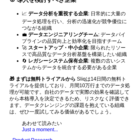
📈
データ分析を重視する企業
: 日常的に大量の
データ処理を行い、分析の迅速化が競争優位に
つながる組織
💼
データエンジニアリングチーム
: データパイ
プラインの品質向上と効率化を目指すチーム
🚀
スタートアップ・中小企業
: 限られたリソー
スで高品質なデータ分析基盤を構築したい組織
🔄
レガシーシステム保有企業
: 複数の古いシス
テムからデータを統合する必要がある企業
🎁 まずは無料トライアルから
Sliqは14日間の無料ト
ライアルを提供しており、月間10万行までのデータ処
理が可能です。自社のデータで実際の効果を確認して
から本格導入を決定できるため、リスクなく評価でき
ます。データクレンジングの課題を抱えている組織
は、ぜひ一度試してみる価値があるでしょう。
あわせて読みたい
Just a moment...