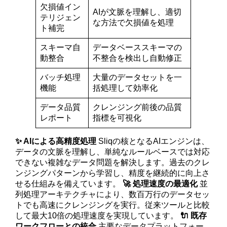
欠損値イン
AIが文脈を理解し、適切
テリジェン
な方法で欠損値を処理
ト補完
スキーマ自
データベーススキーマの
動整合
不整合を検出し自動修正
バッチ処理
大量のデータセットを一
機能
括処理して効率化
データ品質
クレンジング前後の品質
レポート
指標を可視化
✨ AIによる高精度処理
Sliqの核となるAIエンジンは、
データの文脈を理解し、単純なルールベースでは対応
できない複雑なデータ問題を解決します。過去のクレ
ンジングパターンから学習し、精度を継続的に向上さ
せる仕組みを備えています。
🚀 処理速度の最適化
並
列処理アーキテクチャにより、数百万行のデータセッ
トでも高速にクレンジングを実行。従来ツールと比較
して最大10倍の処理速度を実現しています。
🔌 既存
ワークフローとの統合
主要なデータプラットフォー