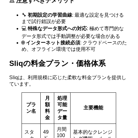
⚠️ 注意すべきデメリット
🔧
初期設定の学習曲線
: 最適な設定を見つける
まで試行錯誤が必要
💻
特殊なデータ形式への対応
: 極めて専門的な
データ形式では手動調整が必要な場合がある
🌐
インターネット接続必須
: クラウドベースのた
め、オフライン環境では使用不可
Sliqの料金プラン・価格体系
Sliqは、利用規模に応じた柔軟な料金プランを提供し
ています。
月
処理
プラ
額
可能
主要機能
ン名
料
デー
金
タ量
月間
スタ
49
基本的なクレンジ
100
ド