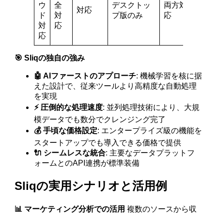
ウ
全
デスクトッ
両方対
対応
ド
対
プ版のみ
応
対
応
応
🎯 Sliqの独自の強み
🤖 AIファーストのアプローチ
: 機械学習を核に据
えた設計で、従来ツールより高精度な自動処理
を実現
⚡ 圧倒的な処理速度
: 並列処理技術により、大規
模データでも数分でクレンジング完了
💰 手頃な価格設定
: エンタープライズ級の機能を
スタートアップでも導入できる価格で提供
🔌 シームレスな統合
: 主要なデータプラットフ
ォームとのAPI連携が標準装備
Sliqの実用シナリオと活用例
📊 マーケティング分析での活用
複数のソースから収