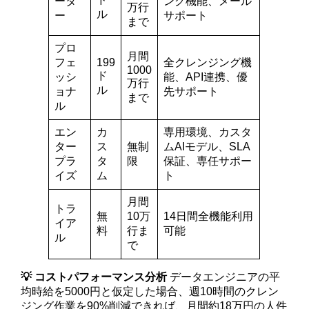
ータ
ング機能、メール
万行
ル
ー
サポート
まで
プロ
月間
フェ
199
全クレンジング機
1000
ド
ッシ
能、API連携、優
万行
ル
ョナ
先サポート
まで
ル
エン
カ
専用環境、カスタ
ター
ス
無制
ムAIモデル、SLA
プラ
タ
限
保証、専任サポー
イズ
ム
ト
月間
トラ
無
10万
14日間全機能利用
イア
料
行ま
可能
ル
で
💡 コストパフォーマンス分析
データエンジニアの平
均時給を5000円と仮定した場合、週10時間のクレン
ジング作業を90%削減できれば、月間約18万円の人件