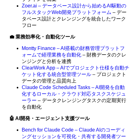
Zoer.ai – データベース設計から始めるAI駆動の
フルスタックWeb開発プラットフォーム
– デー
タベース設計とクレンジングを統合したワーク
フロー
💼 業務効率化・自動化ツール
Montty Finance – AI搭載の財務管理プラットフ
ォームで経理業務を自動化
– 財務データのクレ
ンジングと分析を連携
ClearWork App – AIでプロジェクト仕様を自動チ
ケット化する統合型管理ツール
– プロジェクト
データの管理と品質向上
Claude Code Scheduled Tasks – AI開発を自動
化するローカル・クラウド対応タスクスケジュ
ーラー
– データクレンジングタスクの定期実行
を自動化
🤖 AI開発・エージェント支援ツール
Bench for Claude Code – Claude AIのコーディ
ングセッションを可視化・共有する開発者ツー