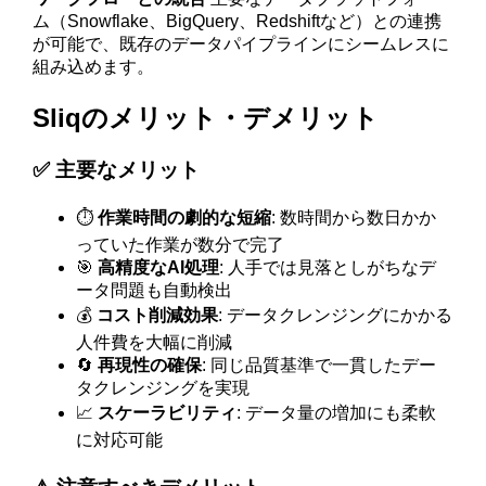
ム（Snowflake、BigQuery、Redshiftなど）との連携
が可能で、既存のデータパイプラインにシームレスに
組み込めます。
Sliqのメリット・デメリット
✅ 主要なメリット
⏱️
作業時間の劇的な短縮
: 数時間から数日かか
っていた作業が数分で完了
🎯
高精度なAI処理
: 人手では見落としがちなデ
ータ問題も自動検出
💰
コスト削減効果
: データクレンジングにかかる
人件費を大幅に削減
🔄
再現性の確保
: 同じ品質基準で一貫したデー
タクレンジングを実現
📈
スケーラビリティ
: データ量の増加にも柔軟
に対応可能