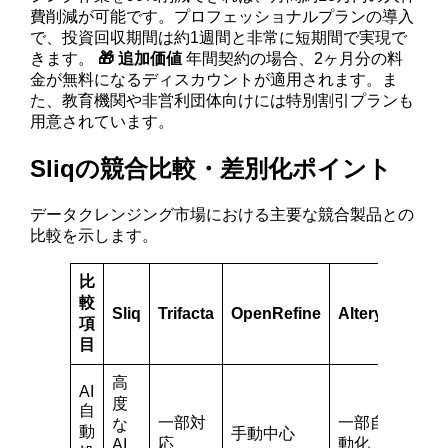
費削減が可能です。プロフェッショナルプランの導入
で、投資回収期間は約1週間と非常に短期間で実現で
きます。
🎁 追加価値
年間契約の場合、2ヶ月分の料
金が無料になるディスカウントが適用されます。ま
た、教育機関や非営利団体向けには特別割引プランも
用意されています。
Sliqの競合比較・差別化ポイント
データクレンジング市場における主要な競合製品との
比較を示します。
比
較
Sliq
Trifacta
OpenRefine
Alteryx
項
目
高
AI
度
自
一部対
一部自
な
動
手動中心
応
動化
AI