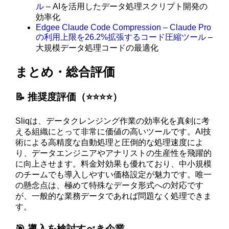
ル
– AIを活用したデータ処理スクリプト開発の
効率化
Edgee Claude Code Compression – Claude Pro
の利用上限を26.2%拡張するコード圧縮ツール
–
大規模データ処理コードの最適化
まとめ・総合評価
📝 推奨度評価（⭐️⭐️⭐️⭐️）
Sliqは、データクレンジング作業の効率化を真剣に考
える組織にとって非常に価値の高いツールです。AI技
術による高精度な自動処理と圧倒的な処理速度によ
り、データエンジニアやアナリストの生産性を飛躍的
に向上させます。料金対効果も優れており、中小規模
のチームでも導入しやすい価格設定が魅力です。唯一
の懸念点は、極めて特殊なデータ形式への対応です
が、一般的な業務データであれば問題なく処理できま
す。
🎯 導入を検討すべき企業