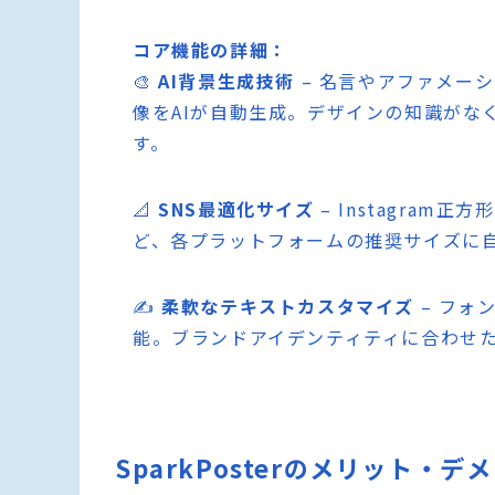
コア機能の詳細：
🎨
AI背景生成技術
– 名言やアファメー
像をAIが自動生成。デザインの知識がな
す。
📐
SNS最適化サイズ
– Instagram正方
ど、各プラットフォームの推奨サイズに
✍️
柔軟なテキストカスタマイズ
– フォ
能。ブランドアイデンティティに合わせ
SparkPosterのメリット・デ