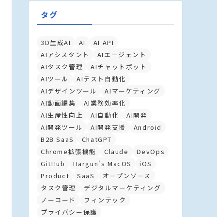
タグ
3D生成AI
AI
AI API
AIアシスタント
AIエージェント
AIタスク管理
AIチャットボット
AIツール
AIテスト自動化
AIデザインツール
AIマーケティング
AI動画編集
AI業務効率化
AI生産性向上
AI自動化
AI開発
AI開発ツール
AI開発支援
Android
B2B SaaS
ChatGPT
Chrome拡張機能
Claude
DevOps
GitHub
Hargun's MacOS
iOS
Product
SaaS
オープンソース
タスク管理
デジタルマーケティング
ノーコード
フィンテック
プライバシー保護