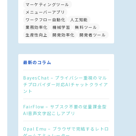
マーケティングツール
メニューバーアプリ
ワークフロー自動化
人工知能
業務効率化
機械学習
無料ツール
生産性向上
開発効率化
開発者ツール
最新のコラム
BayesChat – プライバシー重視のマル
チプロバイダー対応AIチャットクライア
ント
FairFlow – サブスク不要の従量課金型
AI音声文字起こしアプリ
Opal Emu – ブラウザで完結するレトロ
ゲームエミュレーター