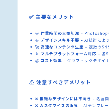
✅ 主要なメリット
💡
作業時間の大幅削減
– Photos
🎯
デザインスキル不要
– AI技術に
🚀
高速なコンテンツ生産
– 複数のS
📱
マルチプラットフォーム対応
– 各
💰
コスト効率
– グラフィックデザイ
⚠️ 注意すべきデメリット
❌
複雑なデザインには不向き
– 名言
❌
カスタマイズの限界
– AIテンプ