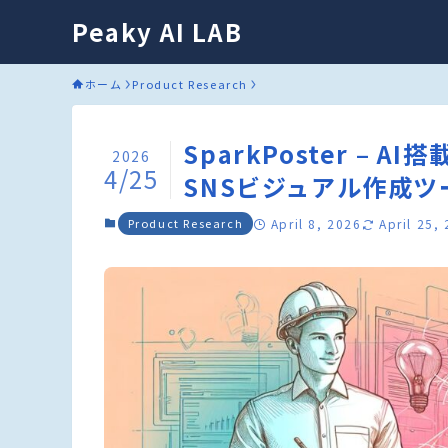
Peaky AI LAB
ホーム
Product Research
SparkPoster –
2026
4/25
SNSビジュアル作成ツ
Product Research
April 8, 2026
April 25,