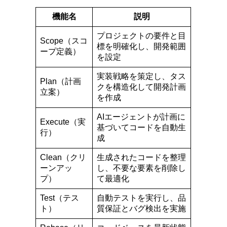
機能名
説明
プロジェクトの要件と目
Scope（スコ
標を明確化し、開発範囲
ープ定義）
を設定
実装戦略を策定し、タス
Plan（計画
クを構造化して開発計画
立案）
を作成
AIエージェントが計画に
Execute（実
基づいてコードを自動生
行）
成
Clean（クリ
生成されたコードを整理
ーンアッ
し、不要な要素を削除し
プ）
て最適化
Test（テス
自動テストを実行し、品
ト）
質保証とバグ検出を実施