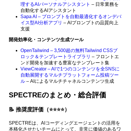
理するAIパーソナルアシスタント
– 日常業務を
自動化するAIアシスタント
Sapa AI – プロンプトを自動最適化するオンデバ
イス型AI分析アプリ
– AIプロンプトの品質向上
支援
開発効率化・コンテンツ生成ツール
OpenTailwind – 3,500超の無料Tailwind CSSブ
ロック＆テンプレートライブラリ
– フロントエ
ンド開発を加速する豊富なテンプレート集
ViewCreator – AIで1つのコンテンツを全SNSに
自動展開するマルチプラットフォーム投稿ツー
ル
– AIによるマルチチャネルコンテンツ生成
SPECTREのまとめ・総合評価
📝 推奨度評価（⭐️⭐️⭐️⭐️）
SPECTREは、AIコーディングエージェントの活用を
本格化させたいチームにとって、非常に価値のあるワ