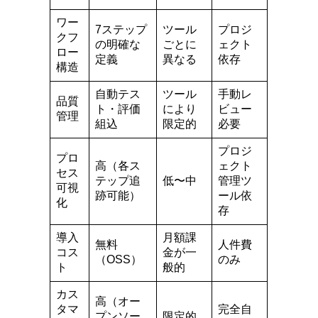
ワー
7ステップ
ツール
プロジ
クフ
の明確な
ごとに
ェクト
ロー
定義
異なる
依存
構造
自動テス
ツール
手動レ
品質
ト・評価
により
ビュー
管理
組込
限定的
必要
プロジ
プロ
高（各ス
ェクト
セス
テップ追
低〜中
管理ツ
可視
跡可能）
ール依
化
存
導入
月額課
無料
人件費
コス
金が一
（OSS）
のみ
ト
般的
カス
高（オー
タマ
完全自
プンソー
限定的