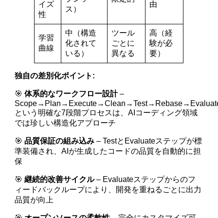
イズ
由
ス）
性
中（構造
ツール
高（経
学習
化されて
ごとに
験が必
曲線
いる）
異なる
要）
独自の差別化ポイント:
🎯
体系的なワークフロー設計
–
Scope→Plan→Execute→Clean→Test→Rebase→Evaluat
という明確な7段階プロセスは、AIコーディング領域
では珍しい構造化アプローチ
🎯
品質保証の組み込み
– TestとEvaluateステップが標
準装備され、AIが生成したコードの品質を自動的に担
保
🎯
継続的改善サイクル
– Evaluateステップからのフ
ィードバックループにより、開発を重ねるごとに出力
品質が向上
🎯
オープンソースの柔軟性
– 完全にカスタマイズ可