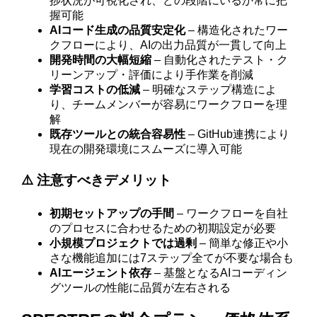
捗状況が可視化され、どの段階にいるか常に把
握可能
AIコード生成の品質安定化
– 構造化されたワー
クフローにより、AIの出力品質が一貫して向上
開発時間の大幅短縮
– 自動化されたテスト・ク
リーンアップ・評価により手作業を削減
学習コストの低減
– 明確なステップ構造によ
り、チームメンバーが容易にワークフローを理
解
既存ツールとの統合容易性
– GitHub連携により
現在の開発環境にスムーズに導入可能
⚠️ 注意すべきデメリット
初期セットアップの手間
– ワークフローを自社
のプロセスに合わせるための初期設定が必要
小規模プロジェクトでは過剰
– 簡単な修正や小
さな機能追加には7ステップ全てが不要な場合も
AIエージェント依存
– 基盤となるAIコーディン
グツールの性能に品質が左右される