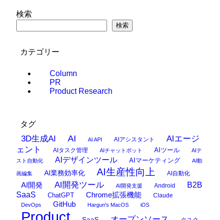
検索
検索
カテゴリー
Column
PR
Product Research
タグ
AI
3D生成AI
AIエージ
AIアシスタント
AI API
ェント
AIタスク管理
AIツール
AIチャットボット
AIテ
AIデザインツール
AIマーケティング
スト自動化
AI動
AI生産性向上
AI業務効率化
AI自動化
画編集
AI開発ツール
AI開発
B2B
Android
AI開発支援
SaaS
Chrome拡張機能
ChatGPT
Claude
GitHub
DevOps
Hargun's MacOS
iOS
Product
オープンソース
SaaS