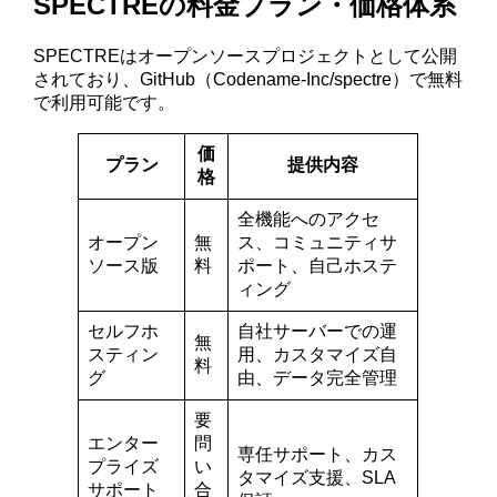
SPECTREの料金プラン・価格体系
SPECTREはオープンソースプロジェクトとして公開
されており、GitHub（Codename-Inc/spectre）で無料
で利用可能です。
価
プラン
提供内容
格
全機能へのアクセ
オープン
無
ス、コミュニティサ
ソース版
料
ポート、自己ホステ
ィング
セルフホ
自社サーバーでの運
無
スティン
用、カスタマイズ自
料
グ
由、データ完全管理
要
エンター
問
専任サポート、カス
プライズ
い
タマイズ支援、SLA
サポート
合