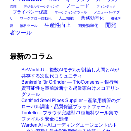
タスク
ノーコード
管理
デジタルマーケティング
フィンテック
プライバシー保護
マーケティングツール
メニューバーアプ
業務効率化
ワークフロー自動化
人工知能
リ
機械学
開発
生産性向上
開発効率化
無料ツール
習
者ツール
最新のコラム
BeWorld-U – 複数AIモデルが討論し人間とAIが
共存する次世代コミュニティ
Bankreife für Gründer — TrioConsens – 銀行融
資可能性を事前診断する起業家向けスコアリン
グツール
Certified Steel Pipes Supplier – 産業用鋼管のグ
ローバル調達・品質保証プラットフォーム
Tooletto – ブラウザ完結型71種無料ツール集で
ファイルを安全に処理
Warden AI – AIコーディングエージェントのト