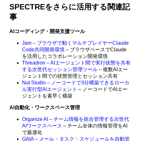
SPECTREをさらに活用する関連記
事
AIコーディング・開発支援ツール
Jam – ブラウザで動くマルチプレイヤーClaude
Code共同開発環境
– ブラウザベースでClaude
を活用したコラボレーション開発環境
Threadron – AIエージェント間で実行状態を共有
する次世代セッション管理ツール
– 複数AIエー
ジェント間での状態管理とセッション共有
Nut Studio – ノーコードで3分構築できるローカ
ル実行型AIエージェント
– ノーコードでAIエー
ジェントを素早く構築
AI自動化・ワークスペース管理
Organize AI – チーム情報を統合管理する次世代
AIワークスペース
– チーム全体の情報管理をAI
で最適化
GAIA – メール・タスク・スケジュールを自動管