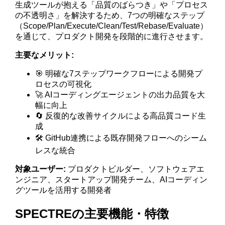
生成ツールが抱える「品質のばらつき」や「プロセス
の不透明さ」を解決するため、7つの明確なステップ
（Scope/Plan/Execute/Clean/Test/Rebase/Evaluate）
を通じて、プロダクト開発を段階的に進行させます。
主要なメリット:
🎯 明確な7ステップワークフローによる開発プ
ロセスの可視化
🚀 AIコーディングエージェントの出力品質を大
幅に向上
🔄 反復的な改善サイクルによる高品質コード生
成
🛠️ GitHub連携による既存開発フローへのシーム
レスな統合
対象ユーザー:
プロダクトビルダー、ソフトウェアエ
ンジニア、スタートアップ開発チーム、AIコーディン
グツールを活用する開発者
SPECTREの主要機能・特徴