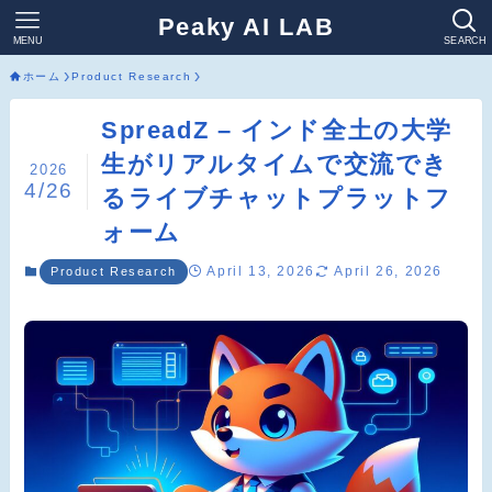
Peaky AI LAB
MENU
SEARCH
ホーム
Product Research
SpreadZ – インド全土の大学
生がリアルタイムで交流でき
2026
4/26
るライブチャットプラットフ
ォーム
April 13, 2026
April 26, 2026
Product Research