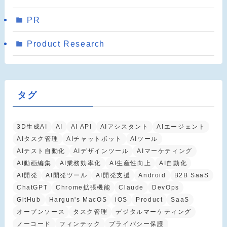
PR
Product Research
タグ
3D生成AI
AI
AI API
AIアシスタント
AIエージェント
AIタスク管理
AIチャットボット
AIツール
AIテスト自動化
AIデザインツール
AIマーケティング
AI動画編集
AI業務効率化
AI生産性向上
AI自動化
AI開発
AI開発ツール
AI開発支援
Android
B2B SaaS
ChatGPT
Chrome拡張機能
Claude
DevOps
GitHub
Hargun's MacOS
iOS
Product
SaaS
オープンソース
タスク管理
デジタルマーケティング
ノーコード
フィンテック
プライバシー保護