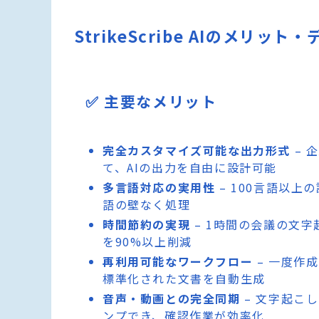
StrikeScribe AIのメリット
✅ 主要なメリット
完全カスタマイズ可能な出力形式
– 
て、AIの出力を自由に設計可能
多言語対応の実用性
– 100言語以
語の壁なく処理
時間節約の実現
– 1時間の会議の文
を90%以上削減
再利用可能なワークフロー
– 一度作
標準化された文書を自動生成
音声・動画との完全同期
– 文字起こ
ンプでき、確認作業が効率化