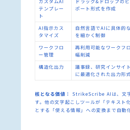
カスタムAI
ドラッグ&ドロップの
テンプレー
ポート形式を作成
ト
AI指示カス
自然言語でAIに具体的
タマイズ
を細かく制御
ワークフロ
再利用可能なワークフ
ー管理
幅削減
構造化出力
議事録、研究インサイ
に最適化された出力形
核となる価値：
StrikeScribe 
す。他の文字起こしツールが「テキスト
とする「使える情報」への変換まで自動