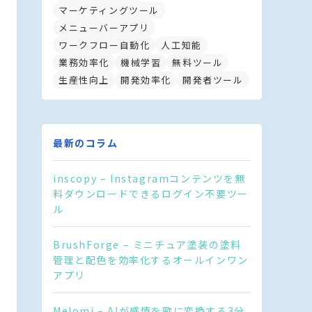
マーケティングツール
メニューバーアプリ
ワークフロー自動化
人工知能
業務効率化
機械学習
無料ツール
生産性向上
開発効率化
開発者ツール
最新のコラム
inscopy – Instagramコンテンツを無
料ダウンロードできるログイン不要ツー
ル
BrushForge – ミニチュア塗装の塗料
管理と配色を効率化するオールインワン
アプリ
Melomi – AIが感情を歌に変換する3分