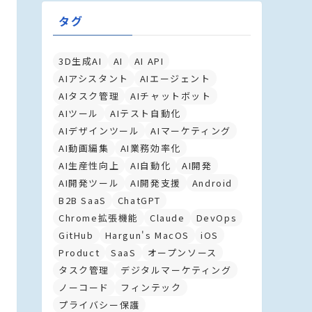
タグ
3D生成AI
AI
AI API
AIアシスタント
AIエージェント
AIタスク管理
AIチャットボット
AIツール
AIテスト自動化
AIデザインツール
AIマーケティング
AI動画編集
AI業務効率化
AI生産性向上
AI自動化
AI開発
AI開発ツール
AI開発支援
Android
B2B SaaS
ChatGPT
Chrome拡張機能
Claude
DevOps
GitHub
Hargun's MacOS
iOS
Product
SaaS
オープンソース
タスク管理
デジタルマーケティング
ノーコード
フィンテック
プライバシー保護