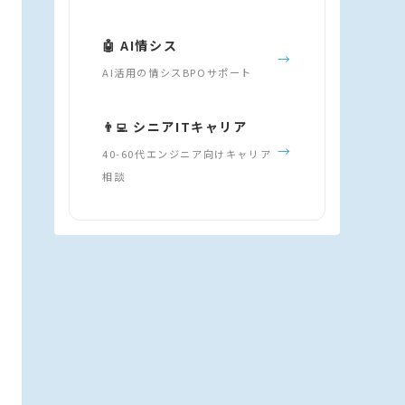
🤖 AI情シス
→
AI活用の情シスBPOサポート
👨‍💻 シニアITキャリア
→
40-60代エンジニア向けキャリア
相談