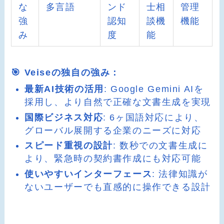
な
多言語
ンド
士相
管理
強
認知
談機
機能
み
度
能
🎯 Veiseの独自の強み：
最新AI技術の活用
: Google Gemini AIを
採用し、より自然で正確な文書生成を実現
国際ビジネス対応
: 6ヶ国語対応により、
グローバル展開する企業のニーズに対応
スピード重視の設計
: 数秒での文書生成に
より、緊急時の契約書作成にも対応可能
使いやすいインターフェース
: 法律知識が
ないユーザーでも直感的に操作できる設計