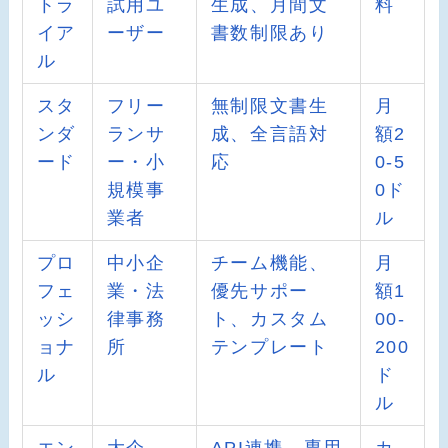
トラ
試用ユ
生成、月間文
料
イア
ーザー
書数制限あり
ル
スタ
フリー
無制限文書生
月
ンダ
ランサ
成、全言語対
額2
ード
ー・小
応
0-5
規模事
0ド
業者
ル
プロ
中小企
チーム機能、
月
フェ
業・法
優先サポー
額1
ッシ
律事務
ト、カスタム
00-
ョナ
所
テンプレート
200
ル
ド
ル