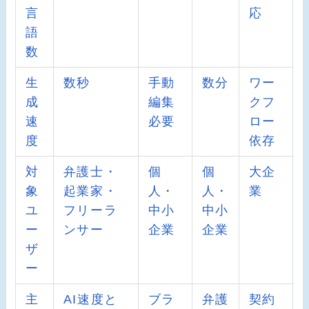
言
応
語
数
生
数秒
手動
数分
ワー
成
編集
クフ
速
必要
ロー
度
依存
対
弁護士・
個
個
大企
象
起業家・
人・
人・
業
ユ
フリーラ
中小
中小
ー
ンサー
企業
企業
ザ
ー
主
AI速度と
ブラ
弁護
契約