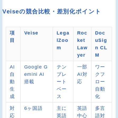
Veiseの競合比較・差別化ポイント
項
Veise
Lega
Roc
Doc
目
lZoo
ket
uSig
m
Law
n CL
yer
M
AI
Google G
テン
一部
ワー
自
emini AI
プレ
AI対
クフ
動
搭載
ート
応
ロー
生
ベー
自動
成
ス
化
対
6ヶ国語
主に
英語
多言
応
英語
中心
語対