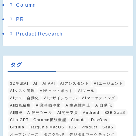
Column
PR
Product Research
タグ
3D生成AI
AI
AI API
AIアシスタント
AIエージェント
AIタスク管理
AIチャットボット
AIツール
AIテスト自動化
AIデザインツール
AIマーケティング
AI動画編集
AI業務効率化
AI生産性向上
AI自動化
AI開発
AI開発ツール
AI開発支援
Android
B2B SaaS
ChatGPT
Chrome拡張機能
Claude
DevOps
GitHub
Hargun's MacOS
iOS
Product
SaaS
オープンソース
タスク管理
デジタルマーケティング