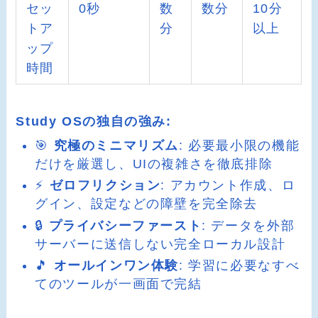
セッ
0秒
数
数分
10分
トア
分
以上
ップ
時間
Study OSの独自の強み:
🎯
究極のミニマリズム
: 必要最小限の機能
だけを厳選し、UIの複雑さを徹底排除
⚡
ゼロフリクション
: アカウント作成、ロ
グイン、設定などの障壁を完全除去
🔒
プライバシーファースト
: データを外部
サーバーに送信しない完全ローカル設計
🎵
オールインワン体験
: 学習に必要なすべ
てのツールが一画面で完結