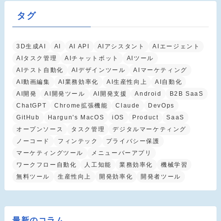
タグ
3D生成AI
AI
AI API
AIアシスタント
AIエージェント
AIタスク管理
AIチャットボット
AIツール
AIテスト自動化
AIデザインツール
AIマーケティング
AI動画編集
AI業務効率化
AI生産性向上
AI自動化
AI開発
AI開発ツール
AI開発支援
Android
B2B SaaS
ChatGPT
Chrome拡張機能
Claude
DevOps
GitHub
Hargun's MacOS
iOS
Product
SaaS
オープンソース
タスク管理
デジタルマーケティング
ノーコード
フィンテック
プライバシー保護
マーケティングツール
メニューバーアプリ
ワークフロー自動化
人工知能
業務効率化
機械学習
無料ツール
生産性向上
開発効率化
開発者ツール
最新のコラム