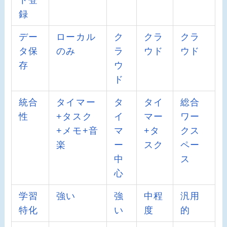
ト登
録
デー
ローカル
ク
クラ
クラ
タ保
のみ
ラ
ウド
ウド
存
ウ
ド
統合
タイマー
タ
タイ
総合
性
+タスク
イ
マー
ワー
+メモ+音
マ
+タ
クス
楽
ー
スク
ペー
中
ス
心
学習
強い
強
中程
汎用
特化
い
度
的