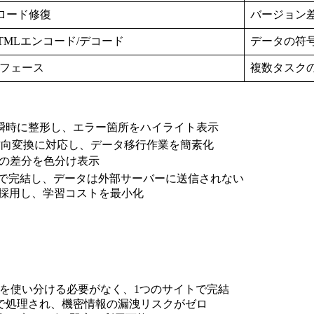
イロード修復
バージョン
L, HTMLエンコード/デコード
データの符
フェース
複数タスク
の構文を瞬時に整形し、エラー箇所をハイライト表示
間の双方向変換に対応し、データ移行作業を簡素化
ストの差分を色分け表示
内で完結し、データは外部サーバーに送信されない
を採用し、学習コストを最小化
ツールを使い分ける必要がなく、1つのサイトで完結
内で処理され、機密情報の漏洩リスクがゼロ