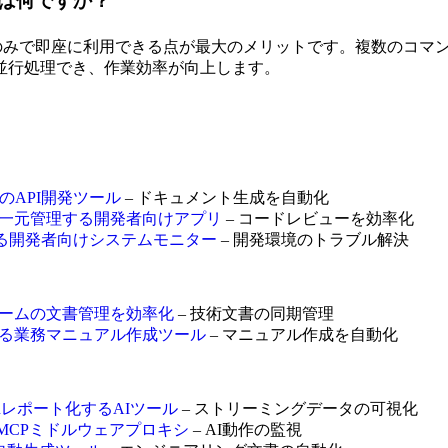
ットは何ですか？
スのみで即座に利用できる点が最大のメリットです。複数のコマ
並行処理でき、作業効率が向上します。
要のAPI開発ツール
– ドキュメント生成を自動化
PRを一元管理する開発者向けアプリ
– コードレビューを効率化
止する開発者向けシステムモニター
– 開発環境のトラブル解決
開発チームの文書管理を効率化
– 技術文書の同期管理
動生成する業務マニュアル作成ツール
– マニュアル作成を自動化
ownレポート化するAIツール
– ストリーミングデータの可視化
御するMCPミドルウェアプロキシ
– AI動作の監視