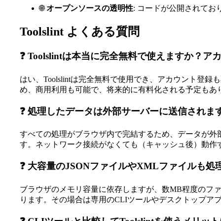
🌐
オープンソースの透明性
: コードが公開されて
Toolslint よくある質問
❓ Toolslintは本当に完全無料で使えますか
はい、Toolslintは完全無料で使用でき、アカウン
め、商用利用も可能で、将来的に有料化される予定もあ
❓ 処理したデータは外部サーバーに送信されま
すべての処理がブラウザ内で完結するため、データが外部
す。ネットワーク接続がなくても（キャッシュ後）動作
❓ 大容量のJSONファイルやXMLファイルも
ブラウザのメモリ容量に依存しますが、数MB程度のフ
ります。その場合は専用のCLIツールやデスクトップア