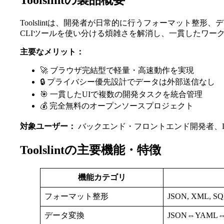
Toolslintの製品概要
Toolslintは、開発者が日常的に行うフォーマット
CLIツールを使い分ける煩雑さを解消し、一貫したワー
主要なメリット：
🚀 ブラウザ完結型で軽量・高速動作を実現
🔒 プライバシー優先設計でデータは外部送信なし
🎯 一貫したUIで複数の開発タスクを統合管理
💰 完全無料のオープンソースプロジェクト
対象ユーザー：
バックエンド・フロントエンド開発者、De
Toolslintの主要機能・特徴
機能カテゴリ
フォーマット整形
JSON, XML, S
データ変換
JSON⇔YAML