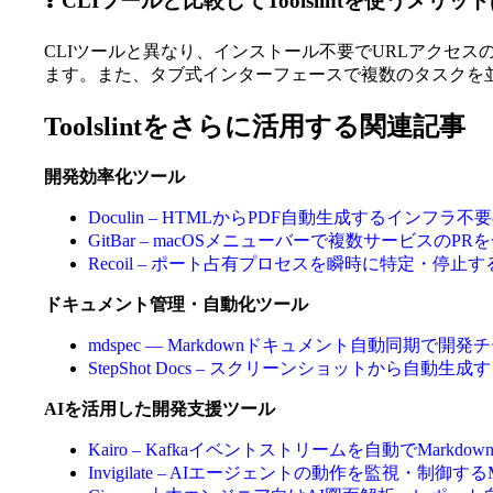
❓ CLIツールと比較してToolslintを使うメリ
CLIツールと異なり、インストール不要でURLアクセ
ます。また、タブ式インターフェースで複数のタスクを
Toolslintをさらに活用する関連記事
開発効率化ツール
Doculin – HTMLからPDF自動生成するインフラ不
GitBar – macOSメニューバーで複数サービスの
Recoil – ポート占有プロセスを瞬時に特定・停
ドキュメント管理・自動化ツール
mdspec — Markdownドキュメント自動同期で
StepShot Docs – スクリーンショットから自
AIを活用した開発支援ツール
Kairo – Kafkaイベントストリームを自動でMarkd
Invigilate – AIエージェントの動作を監視・制