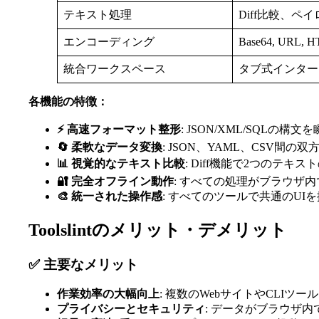
テキスト処理
Diff比較、ペ
エンコーディング
Base64, UR
統合ワークスペース
タブ式インター
各機能の特徴：
⚡ 高速フォーマット整形
: JSON/XML/SQL
🔄 柔軟なデータ変換
: JSON、YAML、CSV
📊 視覚的なテキスト比較
: Diff機能で2つのテキ
🔐 完全オフライン動作
: すべての処理がブラウザ
🎨 統一された操作感
: すべてのツールで共通のUI
Toolslintのメリット・デメリット
✅ 主要なメリット
作業効率の大幅向上
: 複数のWebサイトやCLI
プライバシーとセキュリティ
: データがブラウザ