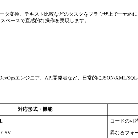
整形、データ変換、テキスト比較などのタスクをブラウザ上で一元的
クスペースで直感的な操作を実現します。
vOpsエンジニア、API開発者など、日常的にJSON/XML/
対応形式・機能
QL
コードの可
⇔CSV
異なるフォ