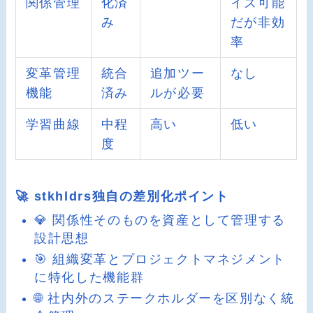
関係管理
化済
イズ可能
み
だが非効
率
変革管理
統合
追加ツー
なし
機能
済み
ルが必要
学習曲線
中程
高い
低い
度
🚀 stkhldrs独自の差別化ポイント
💎 関係性そのものを資産として管理する
設計思想
🎯 組織変革とプロジェクトマネジメント
に特化した機能群
🌐 社内外のステークホルダーを区別なく統