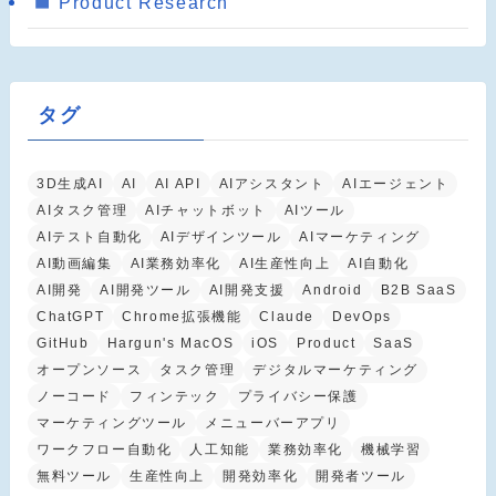
Product Research
タグ
3D生成AI
AI
AI API
AIアシスタント
AIエージェント
AIタスク管理
AIチャットボット
AIツール
AIテスト自動化
AIデザインツール
AIマーケティング
AI動画編集
AI業務効率化
AI生産性向上
AI自動化
AI開発
AI開発ツール
AI開発支援
Android
B2B SaaS
ChatGPT
Chrome拡張機能
Claude
DevOps
GitHub
Hargun's MacOS
iOS
Product
SaaS
オープンソース
タスク管理
デジタルマーケティング
ノーコード
フィンテック
プライバシー保護
マーケティングツール
メニューバーアプリ
ワークフロー自動化
人工知能
業務効率化
機械学習
無料ツール
生産性向上
開発効率化
開発者ツール