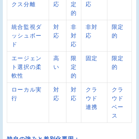
クス分離
応
定
応
的
統合監視ダ
対
非
非対
限定
ッシュボー
応
対
応
的
ド
応
エージェン
高
限
固定
限定
ト選択の柔
い
定
的
軟性
的
ローカル実
対
対
クラ
クラ
行
応
応
ウド
ウド
連携
ベー
ス
独自の強みと差別化要因：