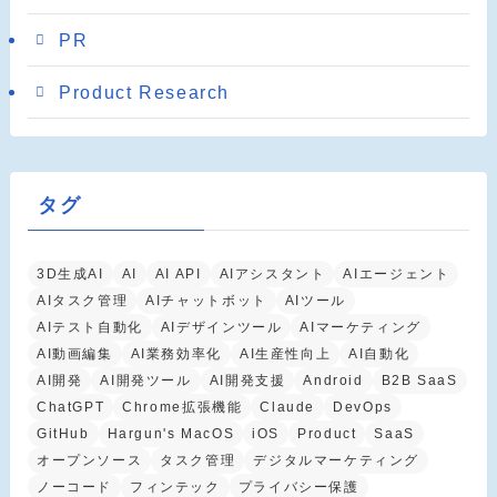
PR
Product Research
タグ
3D生成AI
AI
AI API
AIアシスタント
AIエージェント
AIタスク管理
AIチャットボット
AIツール
AIテスト自動化
AIデザインツール
AIマーケティング
AI動画編集
AI業務効率化
AI生産性向上
AI自動化
AI開発
AI開発ツール
AI開発支援
Android
B2B SaaS
ChatGPT
Chrome拡張機能
Claude
DevOps
GitHub
Hargun's MacOS
iOS
Product
SaaS
オープンソース
タスク管理
デジタルマーケティング
ノーコード
フィンテック
プライバシー保護