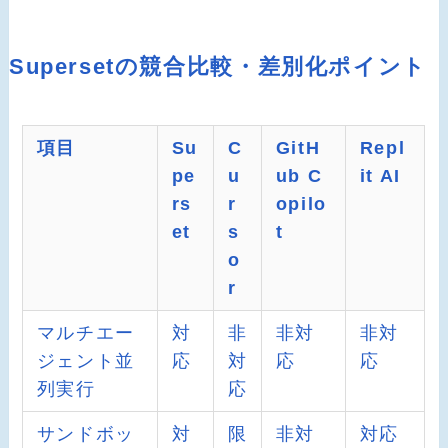
Supersetの競合比較・差別化ポイント
項目
Su
C
GitH
Repl
pe
u
ub C
it AI
rs
r
opilo
et
s
t
o
r
マルチエー
対
非
非対
非対
ジェント並
応
対
応
応
列実行
応
サンドボッ
対
限
非対
対応