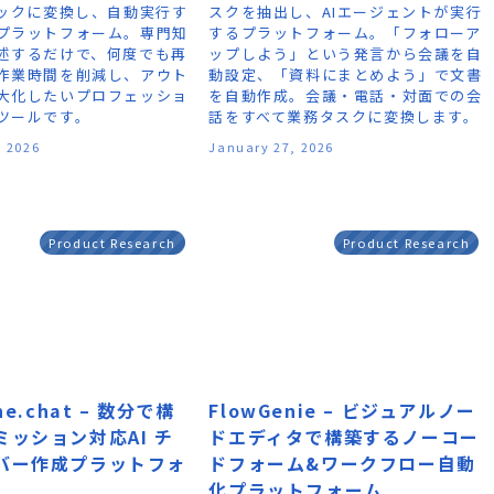
ブックに変換し、自動実行す
スクを抽出し、AIエージェントが実行
プラットフォーム。専門知
するプラットフォーム。「フォローア
述するだけで、何度でも再
ップしよう」という発言から会議を自
作業時間を削減し、アウト
動設定、「資料にまとめよう」で文書
大化したいプロフェッショ
を自動作成。会議・電話・対面での会
ツールです。
話をすべて業務タスクに変換します。
, 2026
January 27, 2026
Product Research
Product Research
ne.chat – 数分で構
FlowGenie – ビジュアルノー
ミッション対応AI チ
ドエディタで構築するノーコー
バー作成プラットフォ
ドフォーム&ワークフロー自動
化プラットフォーム