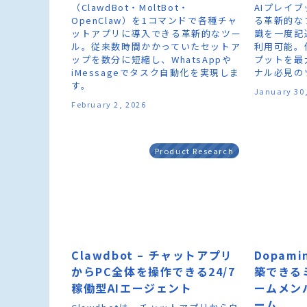
（ClawdBot・MoltBot・
AIプレイ
OpenClaw）を1コマンドで各種チャ
る革新的な
ットアプリに導入できる革新的なツー
識を一度記
ル。従来数時間かかっていたセットア
利用可能。
ップを数分に短縮し、WhatsAppや
プットを最
iMessageでタスク自動化を実現しま
ナル必見の
す。
January 30
February 2, 2026
Product Research
Clawdbot – チャットアプリ
Dopami
からPC全体を操作できる24/7
築できる
稼働型AIエージェント
ームメン
ーム