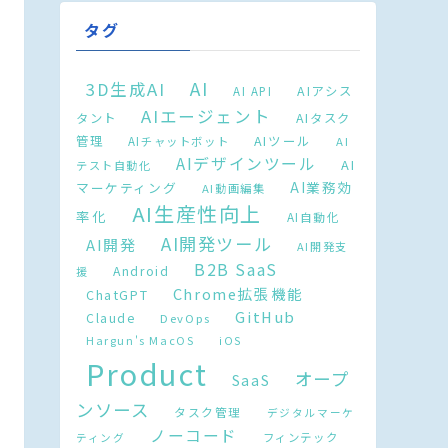
タグ
AI
3D生成AI
AIアシス
AI API
AIエージェント
タント
AIタスク
AIツール
管理
AIチャットボット
AI
AIデザインツール
AI
テスト自動化
AI業務効
マーケティング
AI動画編集
AI生産性向上
率化
AI自動化
AI開発ツール
AI開発
AI開発支
B2B SaaS
Android
援
Chrome拡張機能
ChatGPT
GitHub
Claude
DevOps
Hargun's MacOS
iOS
Product
オープ
SaaS
ンソース
タスク管理
デジタルマーケ
ノーコード
フィンテック
ティング