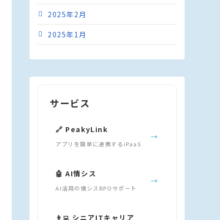
2025年2月
2025年1月
サービス
🔗 PeakyLink
→
アプリを簡単に連携するiPaaS
🤖 AI情シス
→
AI活用の情シスBPOサポート
👨‍💻 シニアITキャリア