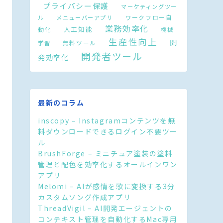
プライバシー保護
マーケティングツー
ワークフロー自
ル
メニューバーアプリ
業務効率化
人工知能
動化
機械
生産性向上
開
無料ツール
学習
開発者ツール
発効率化
最新のコラム
inscopy – Instagramコンテンツを無
料ダウンロードできるログイン不要ツー
ル
BrushForge – ミニチュア塗装の塗料
管理と配色を効率化するオールインワン
アプリ
Melomi – AIが感情を歌に変換する3分
カスタムソング作成アプリ
ThreadVigil – AI開発エージェントの
コンテキスト管理を自動化するMac専用