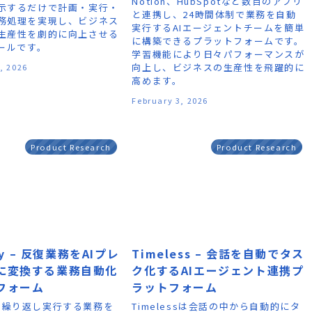
Notion、HubSpotなど数百のアプリ
示するだけで計画・実行・
と連携し、24時間体制で業務を自動
務処理を実現し、ビジネス
実行するAIエージェントチームを簡単
生産性を劇的に向上させる
に構築できるプラットフォームです。
ツールです。
学習機能により日々パフォーマンスが
向上し、ビジネスの生産性を飛躍的に
, 2026
高めます。
February 3, 2026
Product Research
Product Research
ity – 反復業務をAIプレ
Timeless – 会話を自動でタス
に変換する業務自動化
ク化するAIエージェント連携プ
フォーム
ラットフォーム
ityは繰り返し実行する業務を
Timelessは会話の中から自動的にタ