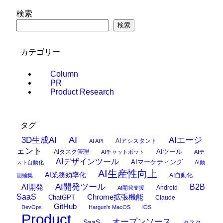
検索
検索
カテゴリー
Column
PR
Product Research
タグ
AI
3D生成AI
AIエージ
AIアシスタント
AI API
ェント
AIタスク管理
AIツール
AIチャットボット
AIテ
AIデザインツール
AIマーケティング
スト自動化
AI動
AI生産性向上
AI業務効率化
AI自動化
画編集
AI開発ツール
AI開発
B2B
Android
AI開発支援
SaaS
Chrome拡張機能
ChatGPT
Claude
GitHub
DevOps
Hargun's MacOS
iOS
Product
オープンソース
SaaS
タスク