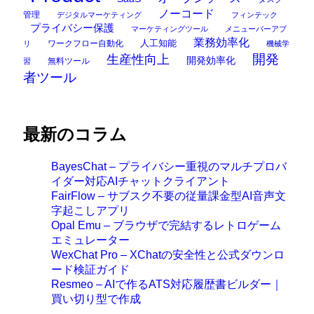
ノーコード
管理
デジタルマーケティング
フィンテック
プライバシー保護
マーケティングツール
メニューバーアプ
業務効率化
ワークフロー自動化
人工知能
リ
機械学
開発
生産性向上
開発効率化
無料ツール
習
者ツール
最新のコラム
BayesChat – プライバシー重視のマルチプロバ
イダー対応AIチャットクライアント
FairFlow – サブスク不要の従量課金型AI音声文
字起こしアプリ
Opal Emu – ブラウザで完結するレトロゲーム
エミュレーター
WexChat Pro – XChatの安全性と公式ダウンロ
ード検証ガイド
Resmeo – AIで作るATS対応履歴書ビルダー｜
買い切り型で作成