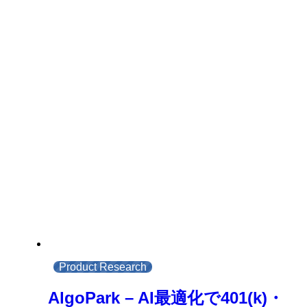
Product Research
AlgoPark – AI最適化で401(k)・