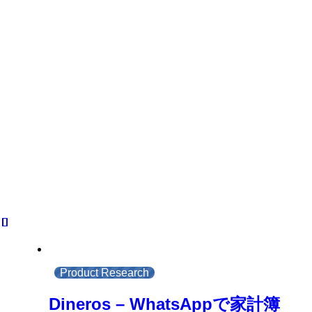
Product Research
Dineros – WhatsAppで家計簿