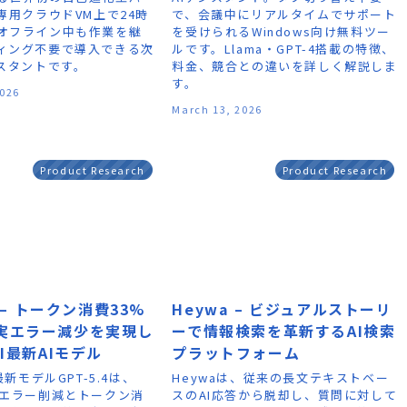
専用クラウドVM上で24時
で、会議中にリアルタイムでサポート
オフライン中も作業を継
を受けられるWindows向け無料ツー
ィング不要で導入できる次
ルです。Llama・GPT-4搭載の特徴、
シスタントです。
料金、競合との違いを詳しく解説しま
す。
2026
March 13, 2026
Product Research
Product Research
4 – トークン消費33%
Heywa – ビジュアルストーリ
実エラー減少を実現し
ーで情報検索を革新するAI検索
AI最新AIモデル
プラットフォーム
最新モデルGPT-5.4は、
Heywaは、従来の長文テキストベー
実エラー削減とトークン消
スのAI応答から脱却し、質問に対して