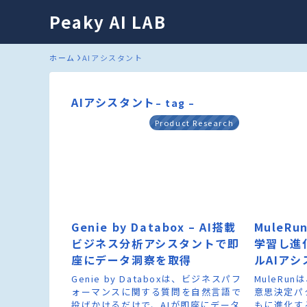
Peaky AI LAB
ホーム
AIアシスタント
AIアシスタント
– tag –
Product Research
Genie by Databox – AI搭載
MuleR
ビジネス分析アシスタントで即
学習し進
座にデータ洞察を取得
ルAIア
Genie by Databoxは、ビジネスパフ
MuleRu
ォーマンスに関する質問を自然言語で
意思決定パ
投げかけるだけで、AIが即座にデータ
もに進化す