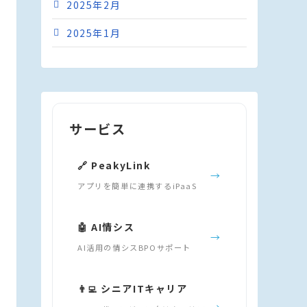
2025年2月
2025年1月
サービス
🔗 PeakyLink
→
アプリを簡単に連携するiPaaS
🤖 AI情シス
→
AI活用の情シスBPOサポート
👨‍💻 シニアITキャリア