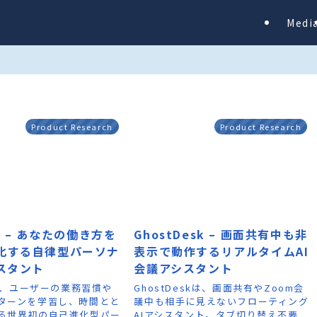
Medi
Product Research
Product Research
un – あなたの働き方を
GhostDesk – 画面共有中も非
化する自律型パーソナ
表示で動作するリアルタイムAI
シスタント
会議アシスタント
nは、ユーザーの業務習慣や
GhostDeskは、画面共有やZoom会
ターンを学習し、時間とと
議中も相手に見えないフローティング
る世界初の自己進化型パー
AIアシスタント。タブ切り替え不要