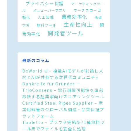
プライバシー保護
マーケティングツー
ワークフロー自
ル
メニューバーアプリ
業務効率化
人工知能
動化
機械
生産性向上
開
無料ツール
学習
開発者ツール
発効率化
最新のコラム
BeWorld-U – 複数AIモデルが討論し人
間とAIが共存する次世代コミュニティ
Bankreife für Gründer —
TrioConsens – 銀行融資可能性を事前
診断する起業家向けスコアリングツール
Certified Steel Pipes Supplier – 産
業用鋼管のグローバル調達・品質保証プ
ラットフォーム
Tooletto – ブラウザ完結型71種無料ツ
ール集でファイルを安全に処理