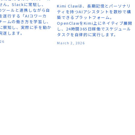
ん。Slackに常駐し、
Kimi Clawは、長期記憶とパーソナリ
上のツールと連携しながら自
ティを持つAIアシスタントを数秒で構
を遂行する「AIコワーカ
築できるプラットフォーム。
チームの働き方を学習し、
OpenClawをKimi上にネイティブ展開
に察知し、実際に手を動か
し、24時間365日稼働でスケジュール
完遂します。
タスクを自律的に実行します。
026
March 2, 2026