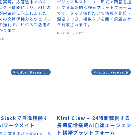
を実現。応答途中での中
ビジュアルストーリー形式で回答を提
レクト機能により、AIとの
供する革新的な検索プラットフォーム
が飛躍的に向上しました。
です。タップ操作だけで情報を比較・
での文脈保持力とウェブリ
深堀りでき、複数タブを開く煩雑さか
の強化で、ビジネス活用の
ら解放されます。
がります。
March 5, 2026
026
Product Research
Product Research
 – Slackで自律稼働す
Kimi Claw – 24時間稼働する
AIワークメイト
長期記憶搭載AI自律エージェン
ト構築プラットフォーム
は質問に答えるだけのAIツール