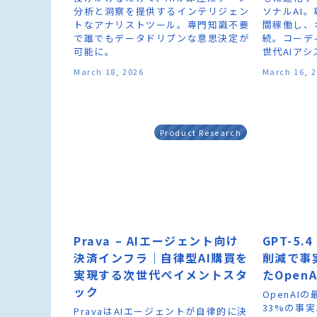
分析と洞察を提供するインテリジェン
ソナルAI。
トなアナリストツール。専門知識不要
間稼働し、
で誰でもデータドリブンな意思決定が
続。コーデ
可能に。
世代AIア
March 18, 2026
March 16, 
Product Research
Prava – AIエージェント向け
GPT-5.
決済インフラ｜自律型AI購買を
削減で事
実現する次世代ペイメントスタ
たOpen
ック
OpenAIの
33%の事
PravaはAIエージェントが自律的に決