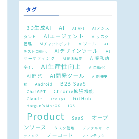
タグ
AI
3D生成AI
AIアシス
AI API
AIエージェント
タント
AIタスク
AIツール
管理
AIチャットボット
AI
AIデザインツール
AI
テスト自動化
AI業務効
マーケティング
AI動画編集
AI生産性向上
率化
AI自動化
AI開発ツール
AI開発
AI開発支
B2B SaaS
Android
援
Chrome拡張機能
ChatGPT
GitHub
Claude
DevOps
Hargun's MacOS
iOS
Product
オープ
SaaS
ンソース
タスク管理
デジタルマーケ
ノーコード
フィンテック
ティング