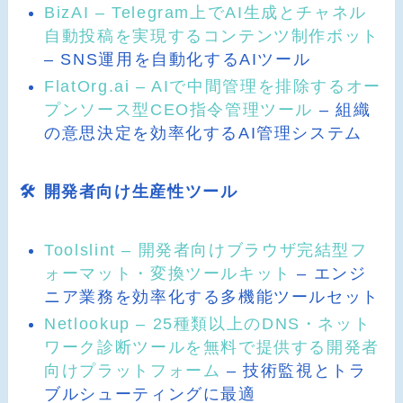
BizAI – Telegram上でAI生成とチャネル
自動投稿を実現するコンテンツ制作ボット
– SNS運用を自動化するAIツール
FlatOrg.ai – AIで中間管理を排除するオー
プンソース型CEO指令管理ツール
– 組織
の意思決定を効率化するAI管理システム
🛠️ 開発者向け生産性ツール
Toolslint – 開発者向けブラウザ完結型フ
ォーマット・変換ツールキット
– エンジ
ニア業務を効率化する多機能ツールセット
Netlookup – 25種類以上のDNS・ネット
ワーク診断ツールを無料で提供する開発者
向けプラットフォーム
– 技術監視とトラ
ブルシューティングに最適