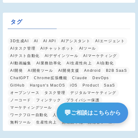
タグ
3D生成AI
AI
AI API
AIアシスタント
AIエージェント
AIタスク管理
AIチャットボット
AIツール
AIテスト自動化
AIデザインツール
AIマーケティング
AI動画編集
AI業務効率化
AI生産性向上
AI自動化
AI開発
AI開発ツール
AI開発支援
Android
B2B SaaS
ChatGPT
Chrome拡張機能
Claude
DevOps
GitHub
Hargun's MacOS
iOS
Product
SaaS
オープンソース
タスク管理
デジタルマーケティング
ノーコード
フィンテック
プライバシー保護
マーケティングツール
メニューバーアプリ
💬
ご相談はこちらから
ワークフロー自動化
人工知能
業務効率化
機械学習
無料ツール
生産性向上
開発効率化
開発者ツール