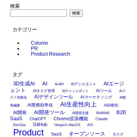
検索
検索
カテゴリー
Column
PR
Product Research
タグ
AI
3D生成AI
AIエージ
AIアシスタント
AI API
ェント
AIタスク管理
AIツール
AIチャットボット
AIテ
AIデザインツール
AIマーケティング
スト自動化
AI動
AI生産性向上
AI業務効率化
AI自動化
画編集
AI開発ツール
AI開発
B2B
Android
AI開発支援
SaaS
Chrome拡張機能
ChatGPT
Claude
GitHub
DevOps
Hargun's MacOS
iOS
Product
オープンソース
SaaS
タスク