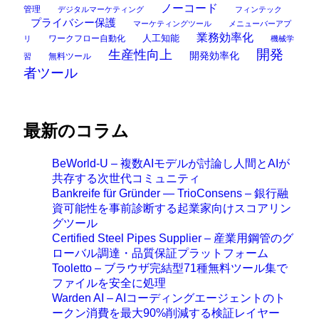
ノーコード
管理
デジタルマーケティング
フィンテック
プライバシー保護
マーケティングツール
メニューバーアプ
業務効率化
ワークフロー自動化
人工知能
リ
機械学
開発
生産性向上
開発効率化
無料ツール
習
者ツール
最新のコラム
BeWorld-U – 複数AIモデルが討論し人間とAIが
共存する次世代コミュニティ
Bankreife für Gründer — TrioConsens – 銀行融
資可能性を事前診断する起業家向けスコアリン
グツール
Certified Steel Pipes Supplier – 産業用鋼管のグ
ローバル調達・品質保証プラットフォーム
Tooletto – ブラウザ完結型71種無料ツール集で
ファイルを安全に処理
Warden AI – AIコーディングエージェントのト
ークン消費を最大90%削減する検証レイヤー