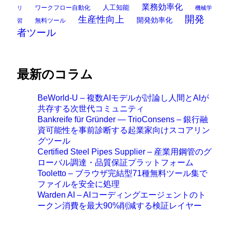
業務効率化
ワークフロー自動化
人工知能
リ
機械学
開発
生産性向上
開発効率化
無料ツール
習
者ツール
最新のコラム
BeWorld-U – 複数AIモデルが討論し人間とAIが
共存する次世代コミュニティ
Bankreife für Gründer — TrioConsens – 銀行融
資可能性を事前診断する起業家向けスコアリン
グツール
Certified Steel Pipes Supplier – 産業用鋼管のグ
ローバル調達・品質保証プラットフォーム
Tooletto – ブラウザ完結型71種無料ツール集で
ファイルを安全に処理
Warden AI – AIコーディングエージェントのト
ークン消費を最大90%削減する検証レイヤー