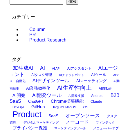
検索
カテゴリー
Column
PR
Product Research
タグ
AI
3D生成AI
AIエージ
AIアシスタント
AI API
ェント
AIタスク管理
AIツール
AIチャットボット
AIテ
AIデザインツール
AIマーケティング
スト自動化
AI動
AI生産性向上
AI業務効率化
AI自動化
画編集
AI開発ツール
AI開発
B2B
Android
AI開発支援
SaaS
Chrome拡張機能
ChatGPT
Claude
GitHub
DevOps
Hargun's MacOS
iOS
Product
オープンソース
SaaS
タスク
ノーコード
管理
デジタルマーケティング
フィンテック
プライバシー保護
マーケティングツール
メニューバーアプ