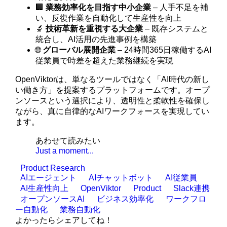
🏢
業務効率化を目指す中小企業
– 人手不足を補
い、反復作業を自動化して生産性を向上
🔬
技術革新を重視する大企業
– 既存システムと
統合し、AI活用の先進事例を構築
🌐
グローバル展開企業
– 24時間365日稼働するAI
従業員で時差を超えた業務継続を実現
OpenViktorは、単なるツールではなく「AI時代の新し
い働き方」を提案するプラットフォームです。オープ
ンソースという選択により、透明性と柔軟性を確保し
ながら、真に自律的なAIワークフォースを実現してい
ます。
あわせて読みたい
Just a moment...
Product Research
AIエージェント
AIチャットボット
AI従業員
AI生産性向上
OpenViktor
Product
Slack連携
オープンソースAI
ビジネス効率化
ワークフロ
ー自動化
業務自動化
よかったらシェアしてね！