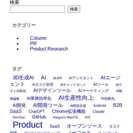
検索
検索
カテゴリー
Column
PR
Product Research
タグ
AI
3D生成AI
AIエージ
AIアシスタント
AI API
ェント
AIタスク管理
AIツール
AIチャットボット
AIテ
AIデザインツール
AIマーケティング
スト自動化
AI動
AI生産性向上
AI業務効率化
AI自動化
画編集
AI開発ツール
AI開発
B2B
Android
AI開発支援
SaaS
Chrome拡張機能
ChatGPT
Claude
GitHub
DevOps
Hargun's MacOS
iOS
Product
オープンソース
SaaS
タスク
ノーコード
管理
デジタルマーケティング
フィンテック