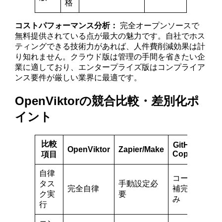
格
コストパフォーマンス分析：
完全オープンソースで
無料提供されている点が最大の魅力です。自社でホス
ティングできる技術力があれば、人件費削減効果は計
り知れません。クラウド版は管理の手間を省きたい企
業に適しており、エンタープライズ版はコンプライア
ンス要件が厳しい業界に最適です。
OpenViktorの競合比較・差別化ポ
イント
比較
GitHub
Ch
OpenViktor
Zapier/Make
Copilot
Ent
項目
自律
コード
タス
手動設定必
対
完全自律
補完の
ク実
要
み
み
行