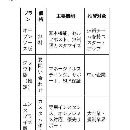
プラ
価
主要機能
推奨対象
ン
格
オー
技術チー
基本機能、セル
プン
無
ムを持つ
フホスト、無制
ソー
料
スタート
限カスタマイズ
ス版
アップ
要
クラ
問
ウド
マネージドホス
い
版
ティング、サポ
中小企業
合
（推
ート、SLA保証
わ
定）
せ
カ
エン
ス
専用インスタン
ター
タ
ス、オンプレミ
大企業・
プラ
ム
ス対応、優先サ
規制業界
イズ
価
ポート
版