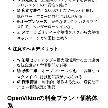
プロジェクトの一貫性を維持
🛠️
広範な統合
– 3,000以上のツールと連携し、
既存ワークフローに自然に組み込める
🌐
オープンソース
– 完全な透明性とカスタマイ
ズ性で、ベンダーロックインなし
📈
スケーラビリティ
– 小規模タスクから大規模
キャンペーンまで柔軟に対応
⚠️ 注意すべきデメリット
🔧
初期セットアップ
– 最大限活用するには適切
な統合設定と学習期間が必要
📚
学習曲線
– オープンソースゆえに、高度なカ
スタマイズには技術知識が求められる
🔐
権限管理
– 自律的に動作するため、適切なア
クセス権限設定が重要
OpenViktorの料金プラン・価格体
系