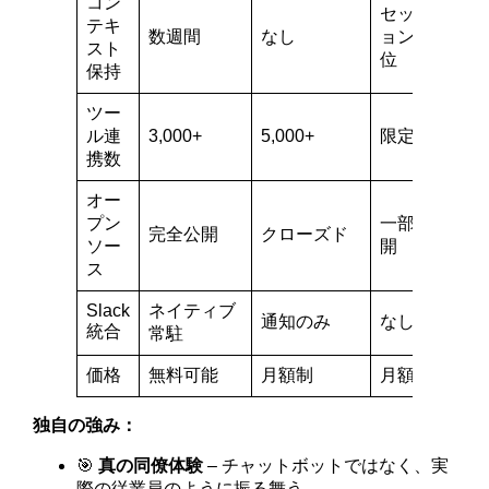
コン
セッシ
テキ
数週間
なし
ョン単
会
スト
位
保持
ツー
ル連
3,000+
5,000+
限定的
AP
携数
オー
プン
一部公
ク
完全公開
クローズド
ソー
開
ド
ス
Slack
ネイティブ
ボ
通知のみ
なし
統合
常駐
式
価格
無料可能
月額制
月額制
月
独自の強み：
🎯
真の同僚体験
– チャットボットではなく、実
際の従業員のように振る舞う