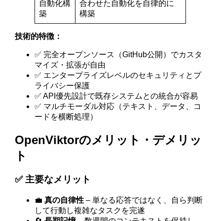
自動化構
合わせた自動化を自律的に
築
構築
技術的特徴：
✅ 完全オープンソース（GitHub公開）でカスタ
マイズ・拡張が自由
✅ エンタープライズレベルのセキュリティとプ
ライバシー保護
✅ API優先設計で既存システムとの統合が容易
✅ マルチモーダル対応（テキスト、データ、コ
ードを横断処理）
OpenViktorのメリット・デメリッ
ト
✅ 主要なメリット
💼
真の自律性
– 単なる応答ではなく、自ら判断
して行動し複雑なタスクを完遂
🔄
長期記憶
– 数週間のコンテキストを保持し、