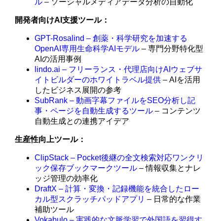
ル
– ソーシャルメディアデータ分析の自動化
開発者向けAI支援ツール：
GPT-Rosalind – 創薬・科学研究を加速する
OpenAI専用生命科学AIモデル
– 専門分野特化型
AIの活用事例
lindo.ai – フリーランス・代理店向けAIウェブサ
イトビルダーのホワイトラベル提供
– AIを活用
したビジネス展開の参考
SubRank – 動画字幕ファイルをSEO分析し記
事・ページを自動生成するツール
– コンテンツ
自動生成との連携アイデア
生産性向上ツール：
ClipStack – Pocket後継の全文検索対応ワンクリ
ック保存ブックマークツール
– 情報収集とナレ
ッジ管理の効率化
DraftX – 計算・変換・記録機能を統合したロー
カル型スクラッチパッドアプリ
– 日常的な作業
補助ツール
Vokabulo – 実践的な文脈学習で外国語を習得す