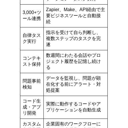
Zapier、Make、API経由で主
3,000+ツ
要ビジネスツールと自動接
ール連携
続
指示を受けて自ら判断し、
自律タス
複数ステップのタスクを完
ク実行
遂
数週間にわたる会話やプロ
コンテキ
ジェクト履歴を記憶し続け
スト保持
る
データを監視し、問題が顕
問題事前
在化する前にアラート・対
検知
処提案
コード生
実際に動作するコードやア
成・アプ
プリケーションを自動生成
リ開発
カスタム
企業固有のワークフローに