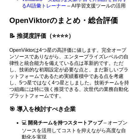
るAI語彙トレーナー
– AI学習支援ツールの活用
OpenViktorのまとめ・総合評価
📝 推奨度評価（⭐️⭐️⭐️⭐️）
OpenViktorは4つ星の高評価に値します。完全オープ
ンソースでありながら、エンタープライズレベルの自
律性と統合能力を備えている点は革新的です。ただ
し、技術的な初期設定が必要な点と、まだ新しいプラ
ットフォームであるため実績蓄積中である点を考慮
し、5つ星ではなく4つ星としました。技術チームを持
つ組織には特に強く推奨できる、次世代の業務自動化
プラットフォームです。
🎯 導入を検討すべき企業
💻
開発チームを持つスタートアップ
– オープン
ソースを活用してコストを抑えながら高度な自
動化を実現