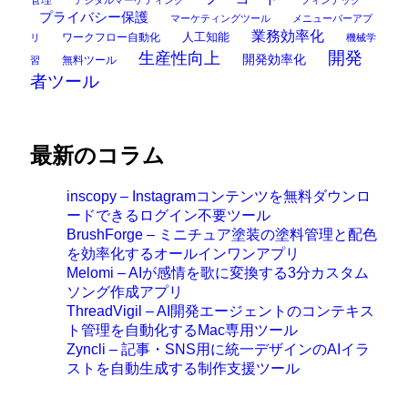
プライバシー保護
マーケティングツール
メニューバーアプ
業務効率化
ワークフロー自動化
人工知能
リ
機械学
開発
生産性向上
開発効率化
無料ツール
習
者ツール
最新のコラム
inscopy – Instagramコンテンツを無料ダウンロ
ードできるログイン不要ツール
BrushForge – ミニチュア塗装の塗料管理と配色
を効率化するオールインワンアプリ
Melomi – AIが感情を歌に変換する3分カスタム
ソング作成アプリ
ThreadVigil – AI開発エージェントのコンテキス
ト管理を自動化するMac専用ツール
Zyncli – 記事・SNS用に統一デザインのAIイラ
ストを自動生成する制作支援ツール