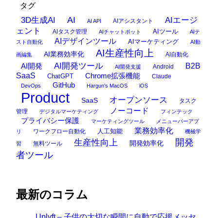
タグ
AI
3D生成AI
AIエージ
AIアシスタント
AI API
ェント
AIタスク管理
AIツール
AIチャットボット
AIテ
AIデザインツール
AIマーケティング
スト自動化
AI動
AI生産性向上
AI業務効率化
AI自動化
画編集
AI開発ツール
AI開発
B2B
Android
AI開発支援
SaaS
Chrome拡張機能
ChatGPT
Claude
GitHub
DevOps
Hargun's MacOS
iOS
Product
オープンソース
SaaS
タスク
ノーコード
管理
デジタルマーケティング
フィンテック
プライバシー保護
マーケティングツール
メニューバーアプ
業務効率化
ワークフロー自動化
人工知能
リ
機械学
開発
生産性向上
開発効率化
無料ツール
習
者ツール
最新のコラム
Uplyft – 子供の大切な瞬間に自動で応援メッセ