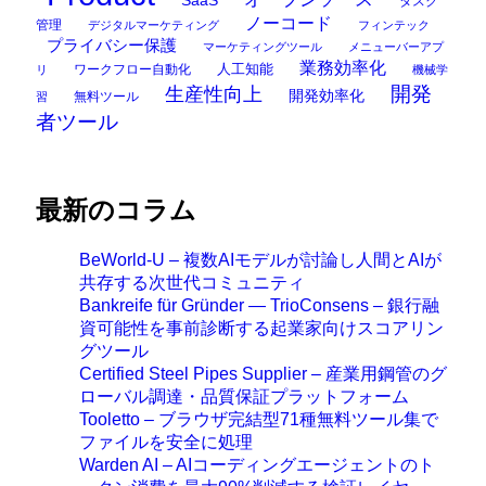
タスク
ノーコード
管理
デジタルマーケティング
フィンテック
プライバシー保護
マーケティングツール
メニューバーアプ
業務効率化
ワークフロー自動化
人工知能
リ
機械学
開発
生産性向上
開発効率化
無料ツール
習
者ツール
最新のコラム
BeWorld-U – 複数AIモデルが討論し人間とAIが
共存する次世代コミュニティ
Bankreife für Gründer — TrioConsens – 銀行融
資可能性を事前診断する起業家向けスコアリン
グツール
Certified Steel Pipes Supplier – 産業用鋼管のグ
ローバル調達・品質保証プラットフォーム
Tooletto – ブラウザ完結型71種無料ツール集で
ファイルを安全に処理
Warden AI – AIコーディングエージェントのト