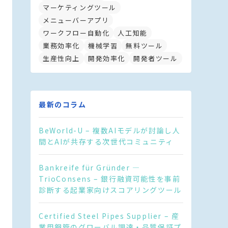
マーケティングツール
メニューバーアプリ
ワークフロー自動化
人工知能
業務効率化
機械学習
無料ツール
生産性向上
開発効率化
開発者ツール
最新のコラム
BeWorld-U – 複数AIモデルが討論し人
間とAIが共存する次世代コミュニティ
Bankreife für Gründer —
TrioConsens – 銀行融資可能性を事前
診断する起業家向けスコアリングツール
Certified Steel Pipes Supplier – 産
業用鋼管のグローバル調達・品質保証プ