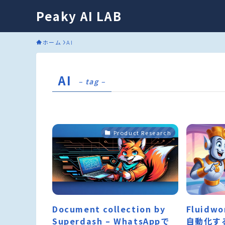
Peaky AI LAB
ホーム
AI
AI
– tag –
Product Research
Document collection by
Fluidw
Superdash – WhatsAppで
自動化す