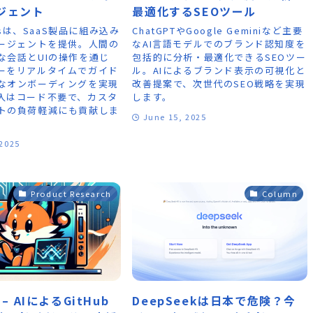
ジェント
最適化するSEOツール
rksは、SaaS製品に組み込み
ChatGPTやGoogle Geminiなど主要
エージェントを提供。人間の
なAI言語モデルでのブランド認知度を
な会話とUIの操作を通じ
包括的に分析・最適化できるSEOツー
ーをリアルタイムでガイド
ル。AIによるブランド表示の可視化と
なオンボーディングを実現
改善提案で、次世代のSEO戦略を実現
入はコード不要で、カスタ
します。
トの負荷軽減にも貢献しま
June 15, 2025
 2025
Product Research
Column
c – AIによるGitHub
DeepSeekは日本で危険？今