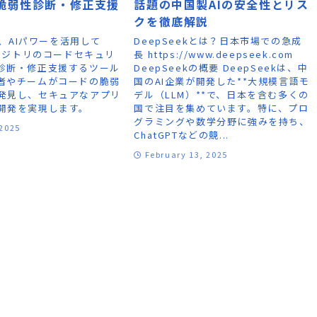
脆弱性診断・修正支援
話題の中国製AIの安全性とリス
クを徹底解説
cは、AIパワーを活用して
DeepSeekとは？日本市場での急成
リポジトリのコードセキュリ
長 https://www.deepseek.com
診断・修正支援するツール
DeepSeekの概要 DeepSeekは、中
者やチームがコードの脆弱
国のAI企業が開発した**大規模言語モ
発見し、セキュアなアプリ
デル（LLM）**で、日本を含む多くの
開発を実現します。
国で注目を集めています。特に、プロ
グラミングや数学分野に強みを持ち、
 2025
ChatGPTなどの競...
February 13, 2025