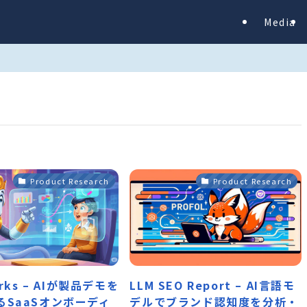
Media
Product Research
Product Research
orks – AIが製品デモを
LLM SEO Report – AI言語モ
るSaaSオンボーディ
デルでブランド認知度を分析・