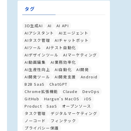
タグ
3D生成AI
AI
AI API
AIアシスタント
AIエージェント
AIタスク管理
AIチャットボット
AIツール
AIテスト自動化
AIデザインツール
AIマーケティング
AI動画編集
AI業務効率化
AI生産性向上
AI自動化
AI開発
AI開発ツール
AI開発支援
Android
B2B SaaS
ChatGPT
Chrome拡張機能
Claude
DevOps
GitHub
Hargun's MacOS
iOS
Product
SaaS
オープンソース
タスク管理
デジタルマーケティング
ノーコード
フィンテック
プライバシー保護