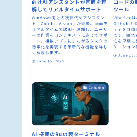
向けAIアシスタントが画面を理
コードの
解してリアルタイムサポート
ツール
Windows向けの次世代AIアシスタン
VibeSe
ト「Copilot Vision」が登場。画面を
GitHub
リアルタイムで認識・理解し、ユーザ
ティを自動
ーの作業をコンテキストに応じてサポ
です。開発
ート。複数アプリにまたがるタスクの
性を早期に
効率化を実現する革新的な機能を詳し
ケーション
く解説します。
June 15,
June 15, 2025
Column
AI 搭載のRust製ターミナル