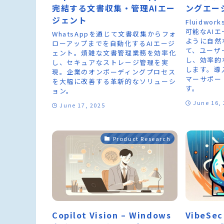
完結する文書収集・管理AIエー
ングエー
ジェント
Fluidwo
可能なAI
WhatsAppを通じて文書収集からフォ
ように自然
ローアップまでを自動化するAIエージ
て、ユーザ
ェント。煩雑な文書管理業務を効率化
し、効率的
し、セキュアなストレージ管理を実
します。導
現。企業のオンボーディングプロセス
マーサポー
を大幅に改善する革新的なソリューシ
す。
ョン。
June 16,
June 17, 2025
Product Research
Copilot Vision – Windows
VibeSe