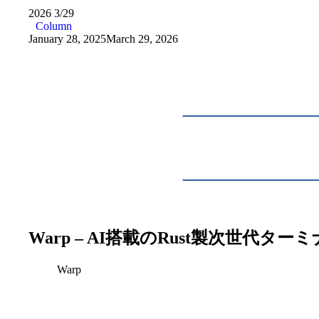
2026
3/29
Column
January 28, 2025
March 29, 2026
Warp – AI搭載のRust製次世
Warp