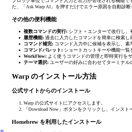
ブロック単位でコマンド入力と出力が管理される機能で
た、「Ask Warp AI」を押すだけでエラー原因を自
その他の便利機能
複数コマンドの実行:
シフト + エンターで改行し
履歴機能:
過去に入力したコマンドを簡単に検索し
コマンド補完:
コマンド入力中に候補を表示し、素
コマンドパレット:
ショートカットキーや機能一覧
WorkFlow:
よく使うコマンドの管理と即時実行を
テーマ選択:
ユーザーの好みに合わせてターミナル
Warp のインストール方法
公式サイトからのインストール
Warp の公式サイトにアクセスします。
「Download Now」ボタンをクリックし、インス
Homebrew を利用したインストール