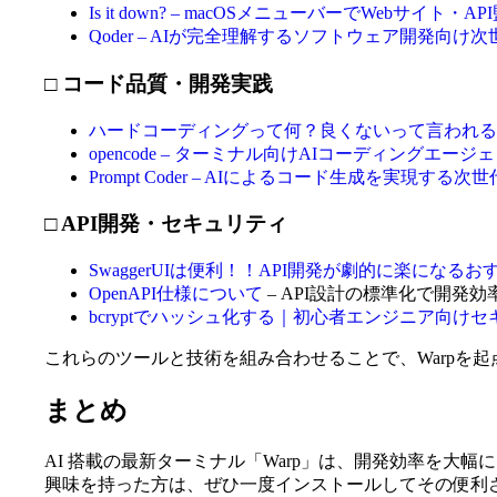
Is it down? – macOSメニューバーでWebサ
Qoder – AIが完全理解するソフトウェア開発向け次
□ コード品質・開発実践
ハードコーディングって何？良くないって言われる
opencode – ターミナル向けAIコーディング
Prompt Coder – AIによるコード生成を実現する
□ API開発・セキュリティ
SwaggerUIは便利！！API開発が劇的に楽になる
OpenAPI仕様について
– API設計の標準化で開発効
bcryptでハッシュ化する｜初心者エンジニア向け
これらのツールと技術を組み合わせることで、Warpを
まとめ
AI 搭載の最新ターミナル「Warp」は、開発効率を
興味を持った方は、ぜひ一度インストールしてその便利