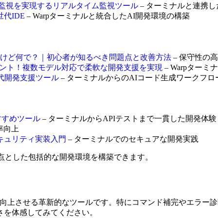
イト・API監視を実現するリアルタイム監視ツール
– ターミナルと連携し
世代IDE
– Warpターミナルと統合したAI開発環境の構築
けど何で？｜初心者が知るべき問題点と改善方法
– 保守性の
エージェント！複数モデル対応で柔軟な開発支援を実現
– Warpター
次世代開発支援ツール
– ターミナルからのAIコード生成ワークフロ
おすすめツール
– ターミナルからAPIテストまで一貫した開発体験
率向上
セキュリティ実装入門
– ターミナルでのセキュアな開発実践
起点とした包括的な開発環境を構築できます。
大幅に向上させる革新的なツールです。特にコマンド補完やエラ
さを体感してみてください。